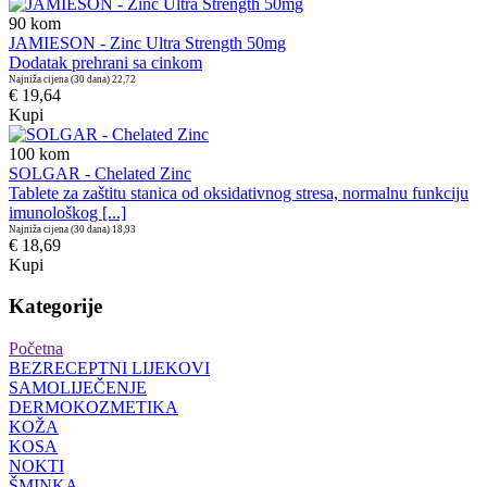
90
kom
JAMIESON - Zinc Ultra Strength 50mg
Dodatak prehrani sa cinkom
Najniža cijena (30 dana)
22,72
€ 19,64
Kupi
100
kom
SOLGAR - Chelated Zinc
Tablete za zaštitu stanica od oksidativnog stresa, normalnu funkciju
imunološkog [...]
Najniža cijena (30 dana)
18,93
€ 18,69
Kupi
Kategorije
Početna
BEZRECEPTNI LIJEKOVI
SAMOLIJEČENJE
DERMOKOZMETIKA
KOŽA
KOSA
NOKTI
ŠMINKA