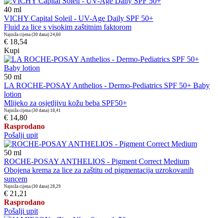
40
ml
VICHY Capital Soleil - UV-Age Daily SPF 50+
Fluid za lice s visokim zaštitnim faktorom
Najniža cijena (30 dana)
24,60
€ 18,54
Kupi
50
ml
LA ROCHE-POSAY Anthelios - Dermo-Pediatrics SPF 50+ Baby
lotion
Mlijeko za osjetljivu kožu beba SPF50+
Najniža cijena (30 dana)
18,41
€ 14,80
Rasprodano
Pošalji upit
50
ml
ROCHE-POSAY ANTHELIOS - Pigment Correct Medium
Obojena krema za lice za zaštitu od pigmentacija uzrokovanih
suncem
Najniža cijena (30 dana)
28,29
€ 21,21
Rasprodano
Pošalji upit