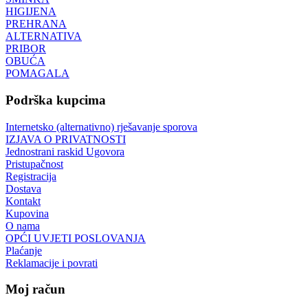
HIGIJENA
PREHRANA
ALTERNATIVA
PRIBOR
OBUĆA
POMAGALA
Podrška kupcima
Internetsko (alternativno) rješavanje sporova
IZJAVA O PRIVATNOSTI
Jednostrani raskid Ugovora
Pristupačnost
Registracija
Dostava
Kontakt
Kupovina
O nama
OPĆI UVJETI POSLOVANJA
Plaćanje
Reklamacije i povrati
Moj račun