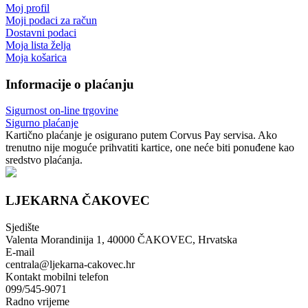
Moj profil
Moji podaci za račun
Dostavni podaci
Moja lista želja
Moja košarica
Informacije o plaćanju
Sigurnost on-line trgovine
Sigurno plaćanje
Kartično plaćanje je osigurano putem Corvus Pay servisa. Ako
trenutno nije moguće prihvatiti kartice, one neće biti ponuđene kao
sredstvo plaćanja.
LJEKARNA ČAKOVEC
Sjedište
Valenta Morandinija 1, 40000 ČAKOVEC, Hrvatska
E-mail
centrala@ljekarna-cakovec.hr
Kontakt mobilni telefon
099/545-9071
Radno vrijeme