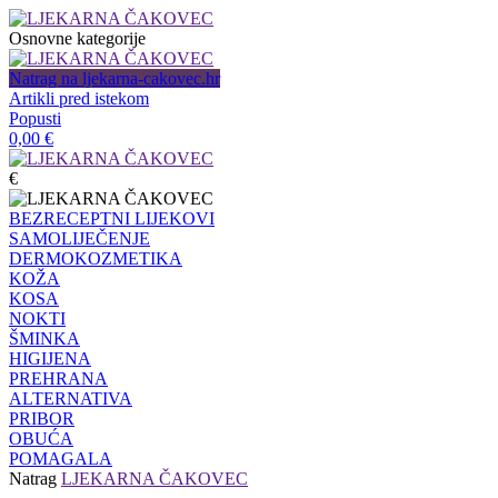
Osnovne kategorije
Natrag na ljekarna-cakovec.hr
Artikli pred istekom
Popusti
0,00
€
€
BEZRECEPTNI LIJEKOVI
SAMOLIJEČENJE
DERMOKOZMETIKA
KOŽA
KOSA
NOKTI
ŠMINKA
HIGIJENA
PREHRANA
ALTERNATIVA
PRIBOR
OBUĆA
POMAGALA
Natrag
LJEKARNA ČAKOVEC