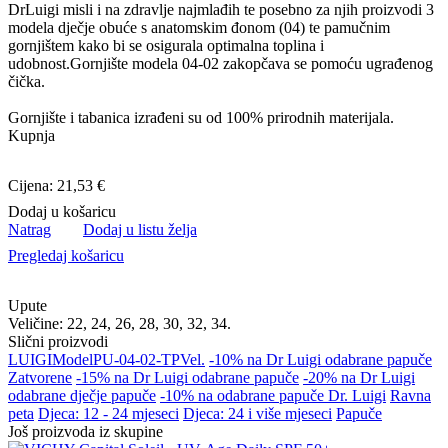
DrLuigi misli i na zdravlje najmlađih te posebno za njih proizvodi 3
modela dječje obuće s anatomskim đonom (04) te pamučnim
gornjištem kako bi se osigurala optimalna toplina i
udobnost.Gornjište modela 04-02 zakopčava se pomoću ugrađenog
čička.
Gornjište i tabanica izrađeni su od 100% prirodnih materijala.
Kupnja
Cijena: 21,53 €
Dodaj u košaricu
Natrag
Dodaj u listu želja
Pregledaj košaricu
Upute
Veličine: 22, 24, 26, 28, 30, 32, 34.
Slični proizvodi
LUIGI
Model
PU-04-02-TP
Vel.
-10% na Dr Luigi odabrane papuče
Zatvorene
-15% na Dr Luigi odabrane papuče
-20% na Dr Luigi
odabrane dječje papuče
-10% na odabrane papuče Dr. Luigi
Ravna
peta
Djeca: 12 - 24 mjeseci
Djeca: 24 i više mjeseci
Papuče
Još proizvoda iz skupine