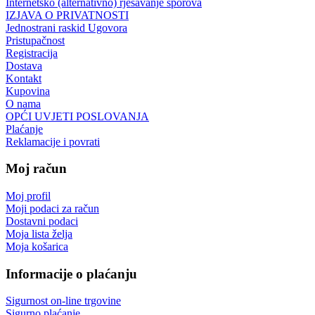
Internetsko (alternativno) rješavanje sporova
IZJAVA O PRIVATNOSTI
Jednostrani raskid Ugovora
Pristupačnost
Registracija
Dostava
Kontakt
Kupovina
O nama
OPĆI UVJETI POSLOVANJA
Plaćanje
Reklamacije i povrati
Moj račun
Moj profil
Moji podaci za račun
Dostavni podaci
Moja lista želja
Moja košarica
Informacije o plaćanju
Sigurnost on-line trgovine
Sigurno plaćanje