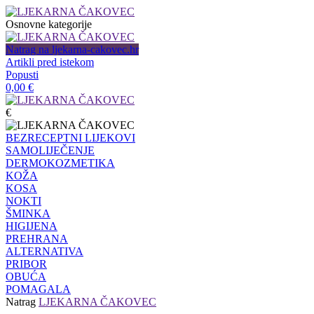
Osnovne kategorije
Natrag na ljekarna-cakovec.hr
Artikli pred istekom
Popusti
0,00
€
€
BEZRECEPTNI LIJEKOVI
SAMOLIJEČENJE
DERMOKOZMETIKA
KOŽA
KOSA
NOKTI
ŠMINKA
HIGIJENA
PREHRANA
ALTERNATIVA
PRIBOR
OBUĆA
POMAGALA
Natrag
LJEKARNA ČAKOVEC