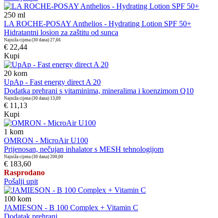
250
ml
LA ROCHE-POSAY Anthelios - Hydrating Lotion SPF 50+
Hidratantni losion za zaštitu od sunca
Najniža cijena (30 dana)
27,66
€ 22,44
Kupi
20
kom
UpAp - Fast energy direct A 20
Dodatka prehrani s vitaminima, mineralima i koenzimom Q10
Najniža cijena (30 dana)
13,09
€ 11,13
Kupi
1
kom
OMRON - MicroAir U100
Prijenosan, nečujan inhalator s MESH tehnologijom
Najniža cijena (30 dana)
200,00
€ 183,60
Rasprodano
Pošalji upit
100
kom
JAMIESON - B 100 Complex + Vitamin C
Dodatak prehrani