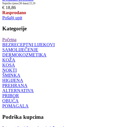
Najniža cijena (30 dana)
22,19
€ 18,86
Rasprodano
Pošalji upit
Kategorije
Početna
BEZRECEPTNI LIJEKOVI
SAMOLIJEČENJE
DERMOKOZMETIKA
KOŽA
KOSA
NOKTI
ŠMINKA
HIGIJENA
PREHRANA
ALTERNATIVA
PRIBOR
OBUĆA
POMAGALA
Podrška kupcima