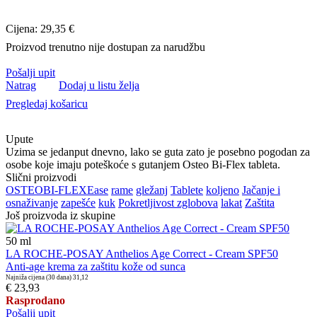
Cijena: 29,35 €
Proizvod trenutno nije dostupan za narudžbu
Pošalji upit
Natrag
Dodaj u listu želja
Pregledaj košaricu
Upute
Uzima se jedanput dnevno, lako se guta zato je posebno pogodan za
osobe koje imaju poteškoće s gutanjem Osteo Bi-Flex tableta.
Slični proizvodi
OSTEO
BI-FLEX
Ease
rame
gležanj
Tablete
koljeno
Jačanje i
osnaživanje
zapešće
kuk
Pokretljivost zglobova
lakat
Zaštita
Još proizvoda iz skupine
50
ml
LA ROCHE-POSAY Anthelios Age Correct - Cream SPF50
Anti-age krema za zaštitu kože od sunca
Najniža cijena (30 dana)
31,12
€ 23,93
Rasprodano
Pošalji upit