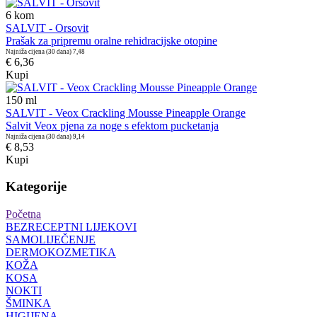
6
kom
SALVIT - Orsovit
Prašak za pripremu oralne rehidracijske otopine
Najniža cijena (30 dana)
7,48
€ 6,36
Kupi
150
ml
SALVIT - Veox Crackling Mousse Pineapple Orange
Salvit Veox pjena za noge s efektom pucketanja
Najniža cijena (30 dana)
9,14
€ 8,53
Kupi
Kategorije
Početna
BEZRECEPTNI LIJEKOVI
SAMOLIJEČENJE
DERMOKOZMETIKA
KOŽA
KOSA
NOKTI
ŠMINKA
HIGIJENA