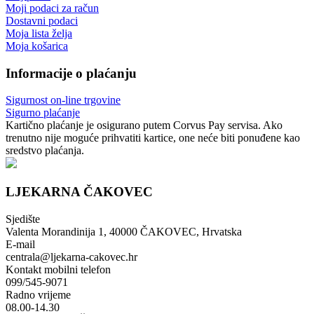
Moji podaci za račun
Dostavni podaci
Moja lista želja
Moja košarica
Informacije o plaćanju
Sigurnost on-line trgovine
Sigurno plaćanje
Kartično plaćanje je osigurano putem Corvus Pay servisa. Ako
trenutno nije moguće prihvatiti kartice, one neće biti ponuđene kao
sredstvo plaćanja.
LJEKARNA ČAKOVEC
Sjedište
Valenta Morandinija 1, 40000 ČAKOVEC, Hrvatska
E-mail
centrala@ljekarna-cakovec.hr
Kontakt mobilni telefon
099/545-9071
Radno vrijeme
08.00-14.30