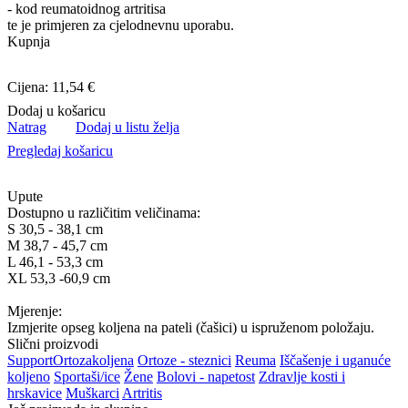
- kod reumatoidnog artritisa
te je primjeren za cjelodnevnu uporabu.
Kupnja
Cijena: 11,54 €
Dodaj u košaricu
Natrag
Dodaj u listu želja
Pregledaj košaricu
Upute
Dostupno u različitim veličinama:
S 30,5 - 38,1 cm
M 38,7 - 45,7 cm
L 46,1 - 53,3 cm
XL 53,3 -60,9 cm
Mjerenje:
Izmjerite opseg koljena na pateli (čašici) u ispruženom položaju.
Slični proizvodi
Support
Ortoza
koljena
Ortoze - steznici
Reuma
Iščašenje i uganuće
koljeno
Sportaši/ice
Žene
Bolovi - napetost
Zdravlje kosti i
hrskavice
Muškarci
Artritis