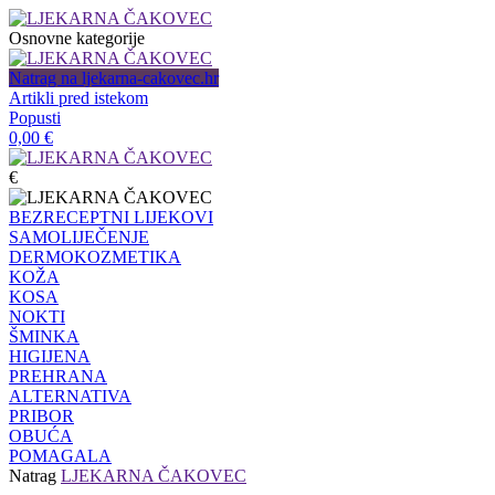
Osnovne kategorije
Natrag na ljekarna-cakovec.hr
Artikli pred istekom
Popusti
0,00
€
€
BEZRECEPTNI LIJEKOVI
SAMOLIJEČENJE
DERMOKOZMETIKA
KOŽA
KOSA
NOKTI
ŠMINKA
HIGIJENA
PREHRANA
ALTERNATIVA
PRIBOR
OBUĆA
POMAGALA
Natrag
LJEKARNA ČAKOVEC