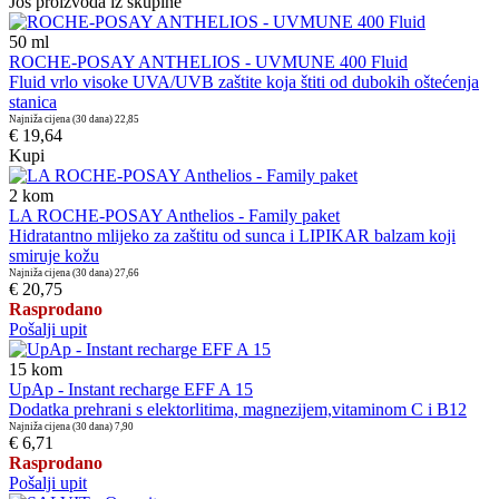
Još proizvoda iz skupine
50
ml
ROCHE-POSAY ANTHELIOS - UVMUNE 400 Fluid
Fluid vrlo visoke UVA/UVB zaštite koja štiti od dubokih oštećenja
stanica
Najniža cijena (30 dana)
22,85
€ 19,64
Kupi
2
kom
LA ROCHE-POSAY Anthelios - Family paket
Hidratantno mlijeko za zaštitu od sunca i LIPIKAR balzam koji
smiruje kožu
Najniža cijena (30 dana)
27,66
€ 20,75
Rasprodano
Pošalji upit
15
kom
UpAp - Instant recharge EFF A 15
Dodatka prehrani s elektorlitima, magnezijem,vitaminom C i B12
Najniža cijena (30 dana)
7,90
€ 6,71
Rasprodano
Pošalji upit