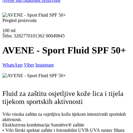
Avene sun odabrane proizvode
Pregled proizvoda
100
ml
Šifra: 3282770101362 00049845
AVENE - Sport Fluid SPF 50+
WhatsApp
Viber
Instagram
Fluid za zaštitu osjetljive kože lica i tijela
tijekom sportskih aktivnosti
Vrlo visoka zaštita za osjetljivu kožu tijekom intenzivnih sportskih
aktivnosti.
Ekskluzivna kombinacija Sunsitive® zaštite
• Vrlo široki spektar zaštite i fotostabilni UVB-UVA sustav filtara