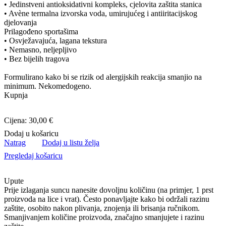
• Jedinstveni antioksidativni kompleks, cjelovita zaštita stanica
• Avène termalna izvorska voda, umirujućeg i antiiritacijskog
djelovanja
Prilagođeno sportašima
• Osvježavajuća, lagana tekstura
• Nemasno, neljepljivo
• Bez bijelih tragova
Formulirano kako bi se rizik od alergijskih reakcija smanjio na
minimum. Nekomedogeno.
Kupnja
Cijena: 30,00 €
Dodaj u košaricu
Natrag
Dodaj u listu želja
Pregledaj košaricu
Upute
Prije izlaganja suncu nanesite dovoljnu količinu (na primjer, 1 prst
proizvoda na lice i vrat). Često ponavljajte kako bi održali razinu
zaštite, osobito nakon plivanja, znojenja ili brisanja ručnikom.
Smanjivanjem količine proizvoda, značajno smanjujete i razinu