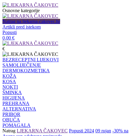
Osnovne kategorije
Natrag na ljekarna-cakovec.hr
Artikli pred istekom
Popusti
0,00
€
€
BEZRECEPTNI LIJEKOVI
SAMOLIJEČENJE
DERMOKOZMETIKA
KOŽA
KOSA
NOKTI
ŠMINKA
HIGIJENA
PREHRANA
ALTERNATIVA
PRIBOR
OBUĆA
POMAGALA
Natrag
LJEKARNA ČAKOVEC
Popusti 2024
09 rujan
-30% na