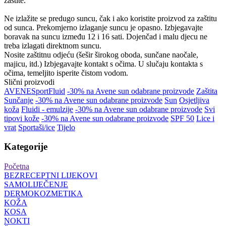
zaštite.
Ne izlažite se predugo suncu, čak i ako koristite proizvod za zaštitu
od sunca. Prekomjerno izlaganje suncu je opasno. Izbjegavajte
boravak na suncu između 12 i 16 sati. Dojenčad i malu djecu ne
treba izlagati direktnom suncu.
Nosite zaštitnu odjeću (šešir širokog oboda, sunčane naočale,
majicu, itd.) Izbjegavajte kontakt s očima. U slučaju kontakta s
očima, temeljito isperite čistom vodom.
Slični proizvodi
AVENE
Sport
Fluid
-30% na Avene sun odabrane proizvode
Zaštita
Sunčanje
-30% na Avene sun odabrane proizvode
Sun
Osjetljiva
koža
Fluidi - emulzije
-30% na Avene sun odabrane proizvode
Svi
tipovi kože
-30% na Avene sun odabrane proizvode
SPF 50
Lice i
vrat
Sportaši/ice
Tijelo
Kategorije
Početna
BEZRECEPTNI LIJEKOVI
SAMOLIJEČENJE
DERMOKOZMETIKA
KOŽA
KOSA
NOKTI