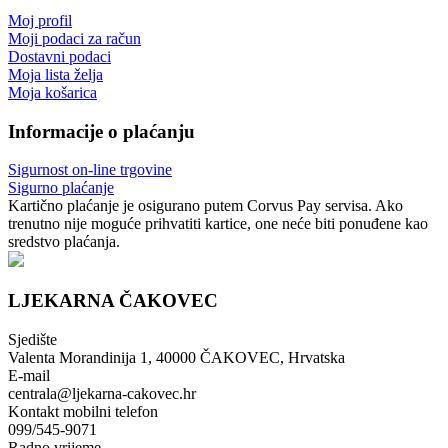
Moj profil
Moji podaci za račun
Dostavni podaci
Moja lista želja
Moja košarica
Informacije o plaćanju
Sigurnost on-line trgovine
Sigurno plaćanje
Kartično plaćanje je osigurano putem Corvus Pay servisa. Ako
trenutno nije moguće prihvatiti kartice, one neće biti ponuđene kao
sredstvo plaćanja.
LJEKARNA ČAKOVEC
Sjedište
Valenta Morandinija 1, 40000 ČAKOVEC, Hrvatska
E-mail
centrala@ljekarna-cakovec.hr
Kontakt mobilni telefon
099/545-9071
Radno vrijeme