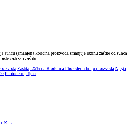
nja suncu (smanjena količina proizvoda smanjuje razinu zaštite od sunca
iste zadržali zaštitu.
proizvoda
Zaštita
-25% na Bioderma Photoderm liniju proizvoda
Njega
50
Photoderm
Tijelo