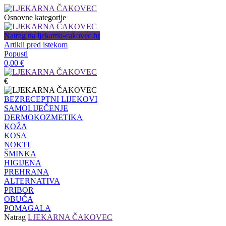
Osnovne kategorije
Natrag na ljekarna-cakovec.hr
Artikli pred istekom
Popusti
0,00
€
€
BEZRECEPTNI LIJEKOVI
SAMOLIJEČENJE
DERMOKOZMETIKA
KOŽA
KOSA
NOKTI
ŠMINKA
HIGIJENA
PREHRANA
ALTERNATIVA
PRIBOR
OBUĆA
POMAGALA
Natrag
LJEKARNA ČAKOVEC