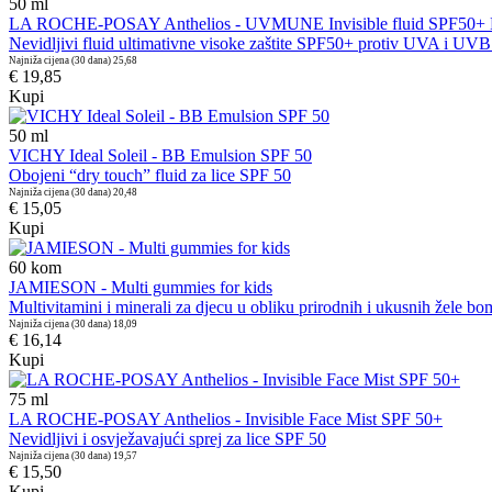
50
ml
LA ROCHE-POSAY Anthelios - UVMUNE Invisible fluid SPF50+ 
Nevidljivi fluid ultimativne visoke zaštite SPF50+ protiv UVA i UVB
Najniža cijena (30 dana)
25,68
€ 19,85
Kupi
50
ml
VICHY Ideal Soleil - BB Emulsion SPF 50
Obojeni “dry touch” fluid za lice SPF 50
Najniža cijena (30 dana)
20,48
€ 15,05
Kupi
60
kom
JAMIESON - Multi gummies for kids
Multivitamini i minerali za djecu u obliku prirodnih i ukusnih žele b
Najniža cijena (30 dana)
18,09
€ 16,14
Kupi
75
ml
LA ROCHE-POSAY Anthelios - Invisible Face Mist SPF 50+
Nevidljivi i osvježavajući sprej za lice SPF 50
Najniža cijena (30 dana)
19,57
€ 15,50
Kupi