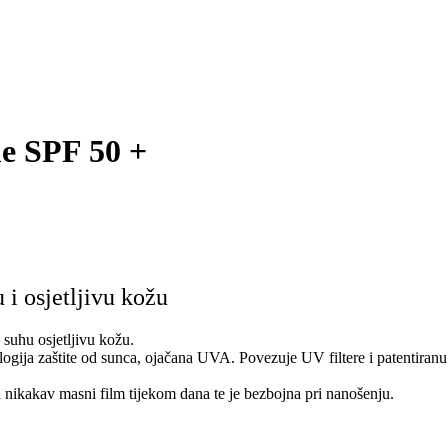
 SPF 50 +
i osjetljivu kožu
uhu osjetljivu kožu.
logija zaštite od sunca, ojačana UVA. Povezuje UV filtere i patentira
 nikakav masni film tijekom dana te je bezbojna pri nanošenju.