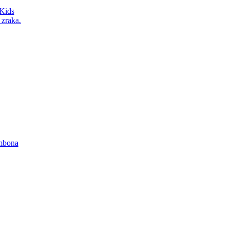
Kids
 zraka.
ombona