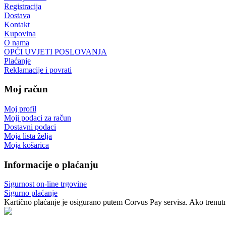
Registracija
Dostava
Kontakt
Kupovina
O nama
OPĆI UVJETI POSLOVANJA
Plaćanje
Reklamacije i povrati
Moj račun
Moj profil
Moji podaci za račun
Dostavni podaci
Moja lista želja
Moja košarica
Informacije o plaćanju
Sigurnost on-line trgovine
Sigurno plaćanje
Kartično plaćanje je osigurano putem Corvus Pay servisa. Ako trenutno