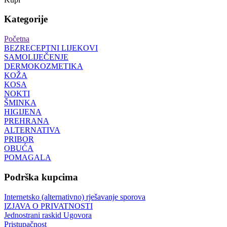
Kategorije
Početna
BEZRECEPTNI LIJEKOVI
SAMOLIJEČENJE
DERMOKOZMETIKA
KOŽA
KOSA
NOKTI
ŠMINKA
HIGIJENA
PREHRANA
ALTERNATIVA
PRIBOR
OBUĆA
POMAGALA
Podrška kupcima
Internetsko (alternativno) rješavanje sporova
IZJAVA O PRIVATNOSTI
Jednostrani raskid Ugovora
Pristupačnost