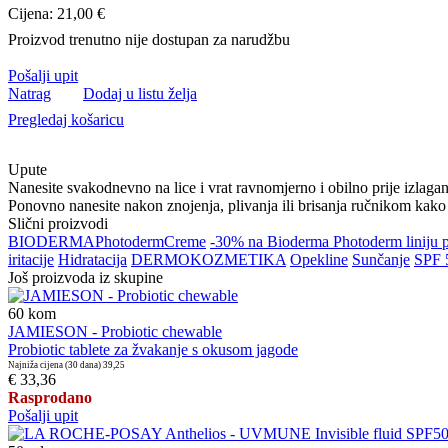
Cijena: 21,00 €
Proizvod trenutno nije dostupan za narudžbu
Pošalji upit
Natrag
Dodaj u listu želja
Pregledaj košaricu
Upute
Nanesite svakodnevno na lice i vrat ravnomjerno i obilno prije izlaga
Ponovno nanesite nakon znojenja, plivanja ili brisanja ručnikom kako b
Slični proizvodi
BIODERMA
Photoderm
Creme
-30% na Bioderma Photoderm liniju 
iritacije
Hidratacija
DERMOKOZMETIKA
Opekline
Sunčanje
SPF 
Još proizvoda iz skupine
60
kom
JAMIESON - Probiotic chewable
Probiotic tablete za žvakanje s okusom jagode
Najniža cijena (30 dana)
39,25
€ 33,36
Rasprodano
Pošalji upit