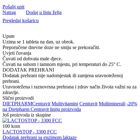
Pošalji upit
Natrag
Dodaj u listu želja
Pregledaj košaricu
Upute
Uzima se 1 tableta na dan, uz obrok.
Preporučene dnevne doze ne smiju se prekoračiti.
Uvjeti čuvanja
Čuvati od dohvata male djece.
Čuvati na suhom i tamnom mjestu, pri temperaturi do 25° C.
DODATAK PREHRANI
Dodatak prehrani nije nadomjestak ili zamjena uravnoteženoj
prehrani.
Uravnotežena i raznovrsna prehrana i zdrav način života važni su za
zdravlje.
Slični proizvodi
DIETPHARM
Centravit
Multivitamini
Centravit
Multiminerali
-20%
na Dietpharm Centravit liniju proizvoda
Još proizvoda iz skupine
100
kom
LACTOSTOP - 3300 FCC
Dodatak prehrani sa enzimom laktaze