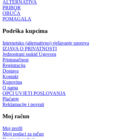
ALTERNATIVA
PRIBOR
OBUĆA
POMAGALA
Podrška kupcima
Internetsko (alternativno) rješavanje sporova
IZJAVA O PRIVATNOSTI
Jednostrani raskid Ugovora
Pristupačnost
Registracija
Dostava
Kontakt
Kupovina
O nama
OPĆI UVJETI POSLOVANJA
Plaćanje
Reklamacije i povrati
Moj račun
Moj profil
Moji podaci za račun