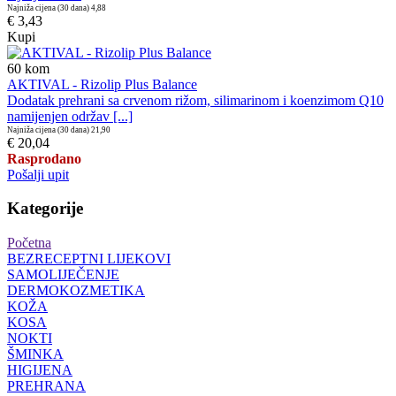
Najniža cijena (30 dana)
4,88
€ 3,43
Kupi
60
kom
AKTIVAL - Rizolip Plus Balance
Dodatak prehrani sa crvenom rižom, silimarinom i koenzimom Q10
namijenjen održav [...]
Najniža cijena (30 dana)
21,90
€ 20,04
Rasprodano
Pošalji upit
Kategorije
Početna
BEZRECEPTNI LIJEKOVI
SAMOLIJEČENJE
DERMOKOZMETIKA
KOŽA
KOSA
NOKTI
ŠMINKA
HIGIJENA
PREHRANA