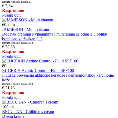
Najniža cijena (30 dana)
8,63
€ 7,34
Rasprodano
Pošalji upit
60
kom
JAMIESON - Multi vitamin
Dodatak prehrani s vitaminima i mineralima za odrasle u obliku
bombona za žvakan [...]
Najniža cijena (30 dana)
33,38
€ 28,38
Rasprodano
Pošalji upit
80
ml
EUCERIN Actinic Control - Fluid SPF100
Fluid za prevenciju aktinične keratoze i nemelanomskog karcinoma
kože
Najniža cijena (30 dana)
33,69
€ 21,13
Rasprodano
Pošalji upit
100
ml
BECUTAN - Children’s cream
Dječja krema