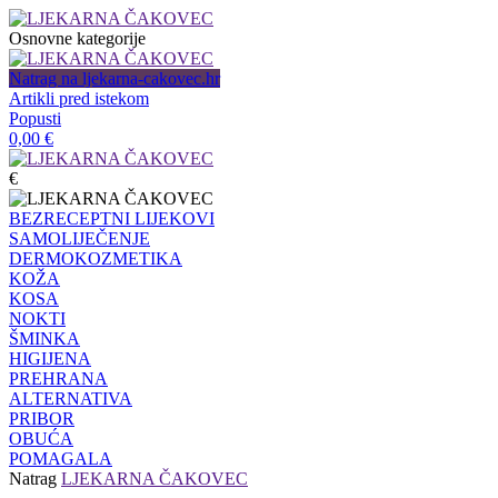
Osnovne kategorije
Natrag na ljekarna-cakovec.hr
Artikli pred istekom
Popusti
0,00
€
€
BEZRECEPTNI LIJEKOVI
SAMOLIJEČENJE
DERMOKOZMETIKA
KOŽA
KOSA
NOKTI
ŠMINKA
HIGIJENA
PREHRANA
ALTERNATIVA
PRIBOR
OBUĆA
POMAGALA
Natrag
LJEKARNA ČAKOVEC