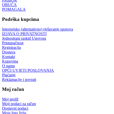
PRIBOR
OBUĆA
POMAGALA
Podrška kupcima
Internetsko (alternativno) rješavanje sporova
IZJAVA O PRIVATNOSTI
Jednostrani raskid Ugovora
Pristupačnost
Registracija
Dostava
Kontakt
Kupovina
O nama
OPĆI UVJETI POSLOVANJA
Plaćanje
Reklamacije i povrati
Moj račun
Moj profil
Moji podaci za račun
Dostavni podaci
Moja lista želja