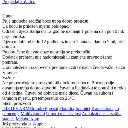
Pregledaj košaricu
Upute
Prije upotrebe sadržaj boce treba dobrp protresti.
Uz bocu je priložen mjerni poklopac.
Odrasli i djeca starija od 12 godine uzimaju 1 puta na dan po 10 ml,
prije obroka.
Djeca u dobi od 6 do 12 godina uzimaju 1 puta na dan po 5 ml, prije
obroka.
Preporučene dnevne doze ne smiju se prekoračiti.
Dodatak prehrani nije nadomjestak ili zamjena uravnoteženoj
prehrani.
Uravnotežena i raznovrsna prehrana i zdrav način života važni su za
zdravlje.
Važno
Ne preporučuje se proizvod piti direktno iz boce. Bocu poslije
otvaranja treba dobro zatvoriti i čuvati u hladnjaku te potrošiti u roku
od 4 tjedna. Čuvati od dohvata male djece. Čuvati na suhom i
tamnom mjestu, pri temperaturi do 25°C.
Slični proizvodi
DIETPHARM
Floradix
Epresat
Floradix
Imunitet
Koncentracija i
pamćenje
Multivitamini
Umor i malaksalost
Antioksidansi - zaštita
stanica
Metabolizam
Još proizvoda iz skupine