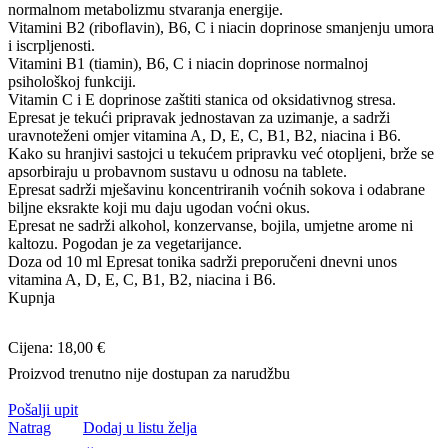
normalnom metabolizmu stvaranja energije.
Vitamini B2 (riboflavin), B6, C i niacin doprinose smanjenju umora
i iscrpljenosti.
Vitamini B1 (tiamin), B6, C i niacin doprinose normalnoj
psihološkoj funkciji.
Vitamin C i E doprinose zaštiti stanica od oksidativnog stresa.
Epresat je tekući pripravak jednostavan za uzimanje, a sadrži
uravnoteženi omjer vitamina A, D, E, C, B1, B2, niacina i B6.
Kako su hranjivi sastojci u tekućem pripravku već otopljeni, brže se
apsorbiraju u probavnom sustavu u odnosu na tablete.
Epresat sadrži mješavinu koncentriranih voćnih sokova i odabrane
biljne eksrakte koji mu daju ugodan voćni okus.
Epresat ne sadrži alkohol, konzervanse, bojila, umjetne arome ni
kaltozu. Pogodan je za vegetarijance.
Doza od 10 ml Epresat tonika sadrži preporučeni dnevni unos
vitamina A, D, E, C, B1, B2, niacina i B6.
Kupnja
Cijena: 18,00 €
Proizvod trenutno nije dostupan za narudžbu
Pošalji upit
Natrag
Dodaj u listu želja