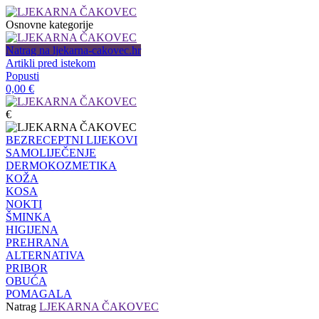
Osnovne kategorije
Natrag na ljekarna-cakovec.hr
Artikli pred istekom
Popusti
0,00
€
€
BEZRECEPTNI LIJEKOVI
SAMOLIJEČENJE
DERMOKOZMETIKA
KOŽA
KOSA
NOKTI
ŠMINKA
HIGIJENA
PREHRANA
ALTERNATIVA
PRIBOR
OBUĆA
POMAGALA
Natrag
LJEKARNA ČAKOVEC