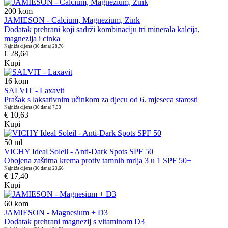
200
kom
JAMIESON - Calcium, Magnezium, Zink
Dodatak prehrani koji sadrži kombinaciju tri minerala kalcija,
magnezija i cinka
Najniža cijena (30 dana)
28,76
€ 28,64
Kupi
16
kom
SALVIT - Laxavit
Prašak s laksativnim učinkom za djecu od 6. mjeseca starosti
Najniža cijena (30 dana)
7,53
€ 10,63
Kupi
50
ml
VICHY Ideal Soleil - Anti-Dark Spots SPF 50
Obojena zaštitna krema protiv tamnih mrlja 3 u 1 SPF 50+
Najniža cijena (30 dana)
23,66
€ 17,40
Kupi
60
kom
JAMIESON - Magnesium + D3
Dodatak prehrani magnezij s vitaminom D3