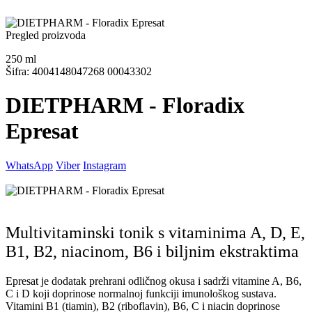
Pregled proizvoda
250
ml
Šifra: 4004148047268 00043302
DIETPHARM - Floradix
Epresat
WhatsApp
Viber
Instagram
Multivitaminski tonik s vitaminima A, D, E,
B1, B2, niacinom, B6 i biljnim ekstraktima
Epresat je dodatak prehrani odličnog okusa i sadrži vitamine A, B6,
C i D koji doprinose normalnoj funkciji imunološkog sustava.
Vitamini B1 (tiamin), B2 (riboflavin), B6, C i niacin doprinose