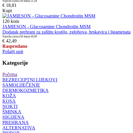
Najniža cijena (30 dana)
21,58
€ 18,81
Kupi
120
kom
JAMIESON - Glucosamine Chondroitin MSM
Dodatak prehrani za zaštitu kostiju, zglobova, hrskavica i ligamenata
Najniža cijena (30 dana)
49,99
€ 42,49
Rasprodano
Pošalji upit
Kategorije
Početna
BEZRECEPTNI LIJEKOVI
SAMOLIJEČENJE
DERMOKOZMETIKA
KOŽA
KOSA
NOKTI
ŠMINKA
HIGIJENA
PREHRANA
ALTERNATIVA