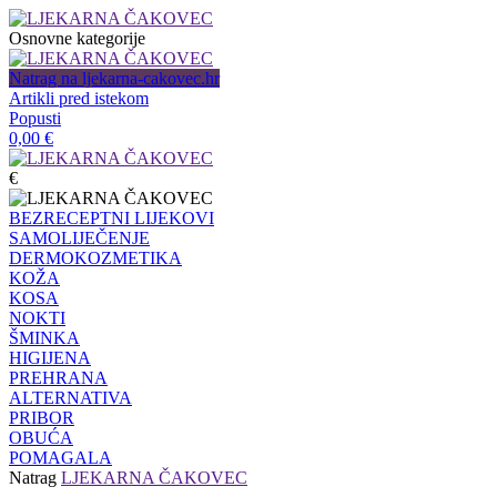
Osnovne kategorije
Natrag na ljekarna-cakovec.hr
Artikli pred istekom
Popusti
0,00
€
€
BEZRECEPTNI LIJEKOVI
SAMOLIJEČENJE
DERMOKOZMETIKA
KOŽA
KOSA
NOKTI
ŠMINKA
HIGIJENA
PREHRANA
ALTERNATIVA
PRIBOR
OBUĆA
POMAGALA
Natrag
LJEKARNA ČAKOVEC