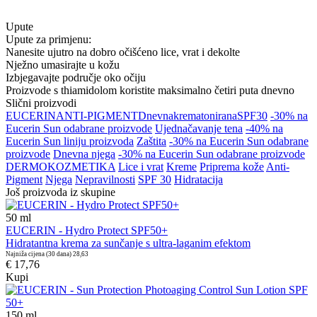
Upute
Upute za primjenu:
Nanesite ujutro na dobro očišćeno lice, vrat i dekolte
Nježno umasirajte u kožu
Izbjegavajte područje oko očiju
Proizvode s thiamidolom koristite maksimalno četiri puta dnevno
Slični proizvodi
EUCERIN
ANTI-PIGMENT
Dnevna
krema
tonirana
SPF30
-30% na
Eucerin Sun odabrane proizvode
Ujednačavanje tena
-40% na
Eucerin Sun liniju proizvoda
Zaštita
-30% na Eucerin Sun odabrane
proizvode
Dnevna njega
-30% na Eucerin Sun odabrane proizvode
DERMOKOZMETIKA
Lice i vrat
Kreme
Priprema kože
Anti-
Pigment
Njega
Nepravilnosti
SPF 30
Hidratacija
Još proizvoda iz skupine
50
ml
EUCERIN - Hydro Protect SPF50+
Hidratantna krema za sunčanje s ultra-laganim efektom
Najniža cijena (30 dana)
28,63
€ 17,76
Kupi
150
ml