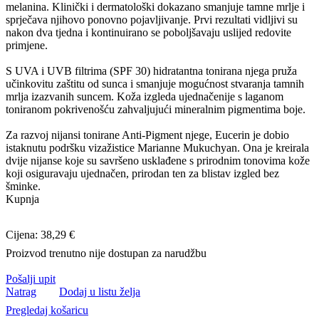
melanina. Klinički i dermatološki dokazano smanjuje tamne mrlje i
sprječava njihovo ponovno pojavljivanje. Prvi rezultati vidljivi su
nakon dva tjedna i kontinuirano se poboljšavaju uslijed redovite
primjene.
S UVA i UVB filtrima (SPF 30) hidratantna tonirana njega pruža
učinkovitu zaštitu od sunca i smanjuje mogućnost stvaranja tamnih
mrlja izazvanih suncem. Koža izgleda ujednačenije s laganom
toniranom pokrivenošću zahvaljujući mineralnim pigmentima boje.
Za razvoj nijansi tonirane Anti-Pigment njege, Eucerin je dobio
istaknutu podršku vizažistice Marianne Mukuchyan. Ona je kreirala
dvije nijanse koje su savršeno usklađene s prirodnim tonovima kože
koji osiguravaju ujednačen, prirodan ten za blistav izgled bez
šminke.
Kupnja
Cijena: 38,29 €
Proizvod trenutno nije dostupan za narudžbu
Pošalji upit
Natrag
Dodaj u listu želja
Pregledaj košaricu