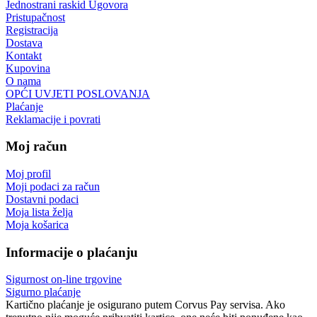
Jednostrani raskid Ugovora
Pristupačnost
Registracija
Dostava
Kontakt
Kupovina
O nama
OPĆI UVJETI POSLOVANJA
Plaćanje
Reklamacije i povrati
Moj račun
Moj profil
Moji podaci za račun
Dostavni podaci
Moja lista želja
Moja košarica
Informacije o plaćanju
Sigurnost on-line trgovine
Sigurno plaćanje
Kartično plaćanje je osigurano putem Corvus Pay servisa. Ako