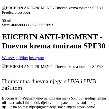
Pregled proizvoda
50
ml
Šifra: 4005800303937 00053893
EUCERIN ANTI-PIGMENT -
Dnevna krema tonirana SPF30
WhatsApp
Viber
Instagram
Hidratantna dnevna njega s UVA i UVB
zaštitom
Eucerin Anti-Pigment dnevna tonirana njega SPF 30 (srednje tamna
nijansa) sadrži thiamidol, djelotvoran i patentiran sastojak koji
djeluje na pojavu hiperpigmentacije smanjenjem proizvodnje