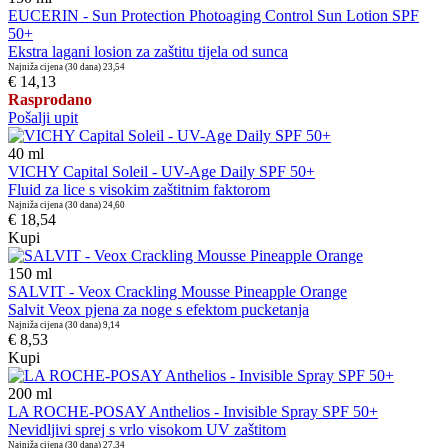
EUCERIN - Sun Protection Photoaging Control Sun Lotion SPF
50+
Ekstra lagani losion za zaštitu tijela od sunca
Najniža cijena (30 dana)
23,54
€ 14,13
Rasprodano
Pošalji upit
40
ml
VICHY Capital Soleil - UV-Age Daily SPF 50+
Fluid za lice s visokim zaštitnim faktorom
Najniža cijena (30 dana)
24,60
€ 18,54
Kupi
150
ml
SALVIT - Veox Crackling Mousse Pineapple Orange
Salvit Veox pjena za noge s efektom pucketanja
Najniža cijena (30 dana)
9,14
€ 8,53
Kupi
200
ml
LA ROCHE-POSAY Anthelios - Invisible Spray SPF 50+
Nevidljivi sprej s vrlo visokom UV zaštitom
Najniža cijena (30 dana)
27,34