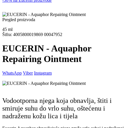
-30% na Eucerin proizvode
Pregled proizvoda
45
ml
Šifra: 4005800019869 00047952
EUCERIN - Aquaphor
Repairing Ointment
WhatsApp
Viber
Instagram
Vodootporna njega koja obnavlja, štiti i
smiruje suhu do vrlo suhu, oštećenu i
nadraženu kožu lica i tijela