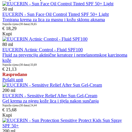
50
ml
EUCERIN - Sun Face Oil Control Tinted SPF 50+ Light
Tonirana krema za lica za masnu i kožu sklonu aknama
Najniža cijena (30 dana)
26,65
€ 18,29
Kupi
80
ml
EUCERIN Actinic Control - Fluid SPF100
Fluid za prevenciju aktinične keratoze i nemelanomskog karcinoma
kože
Najniža cijena (30 dana)
33,69
€ 21,13
Rasprodano
Pošalji upit
200
ml
EUCERIN - Sensitive Relief After Sun Gel-Cream
Gel krema za njegu kože lica i tijela nakon sunčanja
Najniža cijena (30 dana)
24,44
€ 15,68
Kupi
200
ml