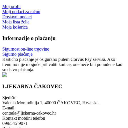
Moj profil
Moji podaci za račun
Dostavni podaci
Moja lista želja
Moja košarica
Informacije o plaćanju
Sigurnost on-line trgovine
Sigurno plaćanje
Kartično plaćanje je osigurano putem Corvus Pay servisa. Ako
trenutno nije moguće prihvatiti kartice, one neće biti ponuđene kao
sredstvo plaćanja.
LJEKARNA ČAKOVEC
Sjedište
Valenta Morandinija 1, 40000 ČAKOVEC, Hrvatska
E-mail
centrala@ljekarna-cakovec.hr
Kontakt mobilni telefon
099/545-9071