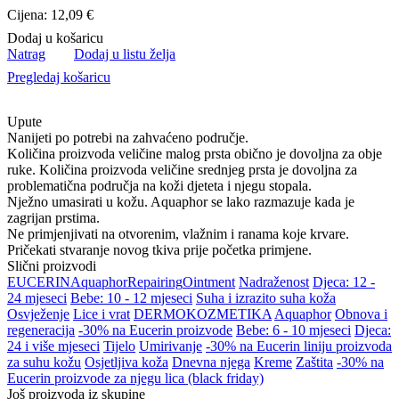
Cijena: 12,09 €
Dodaj u košaricu
Natrag
Dodaj u listu želja
Pregledaj košaricu
Upute
Nanijeti po potrebi na zahvaćeno područje.
Količina proizvoda veličine malog prsta obično je dovoljna za obje
ruke. Količina proizvoda veličine srednjeg prsta je dovoljna za
problematična područja na koži djeteta i njegu stopala.
Nježno umasirati u kožu. Aquaphor se lako razmazuje kada je
zagrijan prstima.
Ne primjenjivati na otvorenim, vlažnim i ranama koje krvare.
Pričekati stvaranje novog tkiva prije početka primjene.
Slični proizvodi
EUCERIN
Aquaphor
Repairing
Ointment
Nadraženost
Djeca: 12 -
24 mjeseci
Bebe: 10 - 12 mjeseci
Suha i izrazito suha koža
Osvježenje
Lice i vrat
DERMOKOZMETIKA
Aquaphor
Obnova i
regeneracija
-30% na Eucerin proizvode
Bebe: 6 - 10 mjeseci
Djeca:
24 i više mjeseci
Tijelo
Umirivanje
-30% na Eucerin liniju proizvoda
za suhu kožu
Osjetljiva koža
Dnevna njega
Kreme
Zaštita
-30% na
Eucerin proizvode za njegu lica (black friday)
Još proizvoda iz skupine