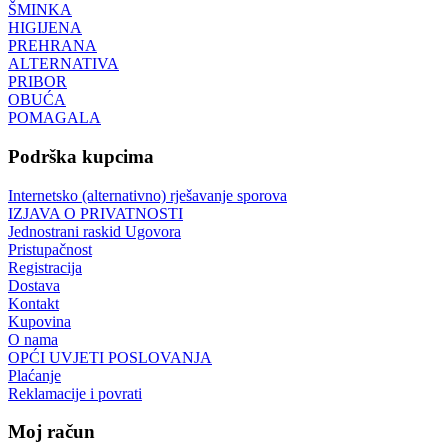
ŠMINKA
HIGIJENA
PREHRANA
ALTERNATIVA
PRIBOR
OBUĆA
POMAGALA
Podrška kupcima
Internetsko (alternativno) rješavanje sporova
IZJAVA O PRIVATNOSTI
Jednostrani raskid Ugovora
Pristupačnost
Registracija
Dostava
Kontakt
Kupovina
O nama
OPĆI UVJETI POSLOVANJA
Plaćanje
Reklamacije i povrati
Moj račun