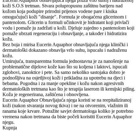
Eucerin Aquaphor obnavljajuća njega pruža vrlo suhoj i nadraženoj
koži S.O.S tretman. Stvara polupropusnu zaštitnu barijeru nad
kožom koja podupire prirodni prijenos vodene pare i kisika
omogućujući koži "disanje". Formula je obogaćena glicerinom i
pantenolom. Glicerin u formuli učinkovit je hidratant koji privlači
vodu i pomaže ju zadržati u koži. Djeluje zajedno s pantenolom koji
pomaže ubrzati regeneraciju i obnavljanje, a također i hidratizira
kožu.
Bez boja i mirisa Eucerin Aquaphor obnavljajuća njega klinički i
dermatološki dokazano obnavlja vrlo suhu, ispucalu i nadraženu
kožu.
Umirujuća, transparentna formula jednostavna je za nanošenje na
problematične dijelove kože kao što su koljena i laktovi, ispucali
zglobovi, zanoktice i pete. Sa samo nekoliko sastojaka dobro je
podnošljiva na osjetljivoj koži i prikladna za upotrebu na djeci i
bebama. Pogodna i za manje opekline i kožu nakon agresivnih
dermatoloških tretmana kao što je terapija laserom ili kemijski piling.
Koža je regenerirana, zaštićena i obnovljena.
Eucerin Aquaphor Obnavljajuća njega koristi se na reepitaliziranoj
koži (nakon stvaranja novog tkiva) i ne na otvorenim, vlažnim ili
ranama koje krvare. Potražite savjet dermatologa koliko je potrebno
vremena nakon tretmana da biste počeli koristiti Eucerin Aquaphor
njegu.
Kupnja