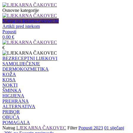
Osnovne kategorije
Natrag na ljekarna-cakovec.hr
Artikli pred istekom
Popusti
0,00
€
€
BEZRECEPTNI LIJEKOVI
SAMOLIJEČENJE
DERMOKOZMETIKA
KOŽA
KOSA
NOKTI
ŠMINKA
HIGIJENA
PREHRANA
ALTERNATIVA
PRIBOR
OBUĆA
POMAGALA
Natrag
LJEKARNA ČAKOVEC
Filter
Popusti 2023
01 siječanj