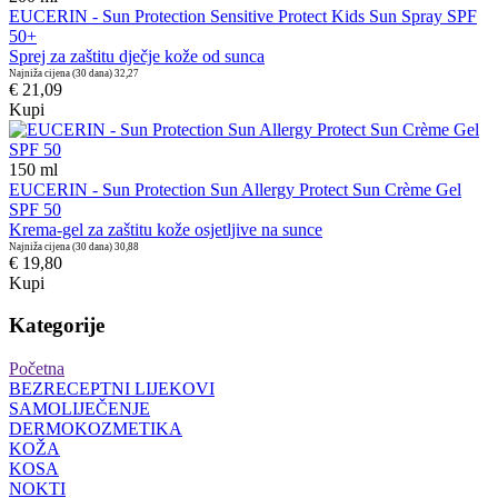
EUCERIN - Sun Protection Sensitive Protect Kids Sun Spray SPF
50+
Sprej za zaštitu dječje kože od sunca
Najniža cijena (30 dana)
32,27
€ 21,09
Kupi
150
ml
EUCERIN - Sun Protection Sun Allergy Protect Sun Crème Gel
SPF 50
Krema-gel za zaštitu kože osjetljive na sunce
Najniža cijena (30 dana)
30,88
€ 19,80
Kupi
Kategorije
Početna
BEZRECEPTNI LIJEKOVI
SAMOLIJEČENJE
DERMOKOZMETIKA
KOŽA
KOSA
NOKTI