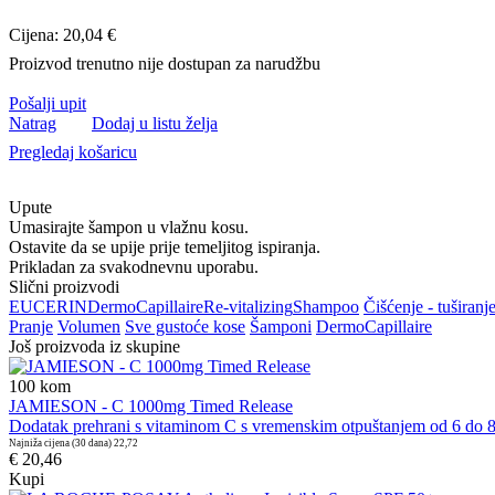
Cijena: 20,04 €
Proizvod trenutno nije dostupan za narudžbu
Pošalji upit
Natrag
Dodaj u listu želja
Pregledaj košaricu
Upute
Umasirajte šampon u vlažnu kosu.
Ostavite da se upije prije temeljitog ispiranja.
Prikladan za svakodnevnu uporabu.
Slični proizvodi
EUCERIN
DermoCapillaire
Re-vitalizing
Shampoo
Čišćenje - tuširanje
Pranje
Volumen
Sve gustoće kose
Šamponi
DermoCapillaire
Još proizvoda iz skupine
100
kom
JAMIESON - C 1000mg Timed Release
Dodatak prehrani s vitaminom C s vremenskim otpuštanjem od 6 do 8 
Najniža cijena (30 dana)
22,72
€ 20,46
Kupi