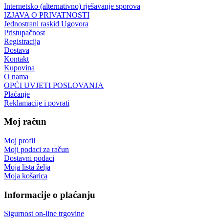
Internetsko (alternativno) rješavanje sporova
IZJAVA O PRIVATNOSTI
Jednostrani raskid Ugovora
Pristupačnost
Registracija
Dostava
Kontakt
Kupovina
O nama
OPĆI UVJETI POSLOVANJA
Plaćanje
Reklamacije i povrati
Moj račun
Moj profil
Moji podaci za račun
Dostavni podaci
Moja lista želja
Moja košarica
Informacije o plaćanju
Sigurnost on-line trgovine