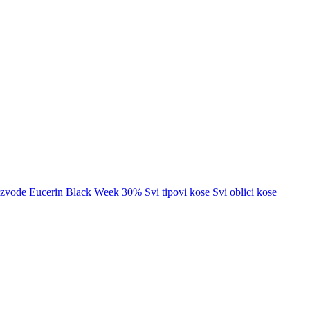
izvode
Eucerin Black Week 30%
Svi tipovi kose
Svi oblici kose