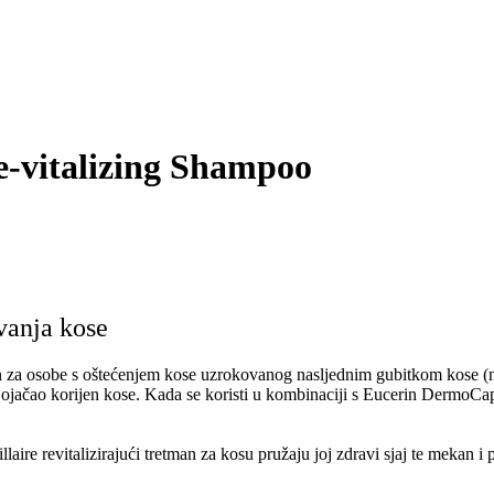
-vitalizing Shampoo
ivanja kose
an za osobe s oštećenjem kose uzrokovanog nasljednim gubitkom kose (n
o bi ojačao korijen kose. Kada se koristi u kombinaciji s Eucerin DermoC
ire revitalizirajući tretman za kosu pružaju joj zdravi sjaj te mekan i 