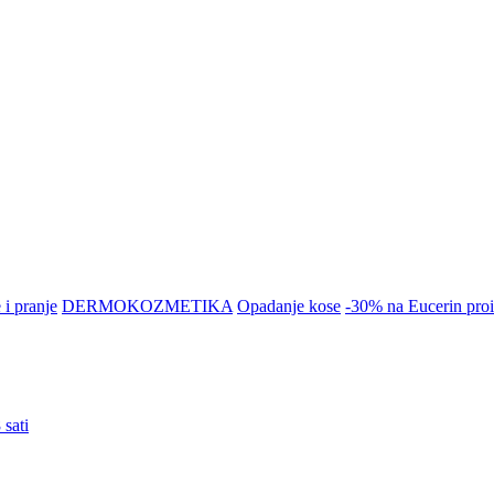
 i pranje
DERMOKOZMETIKA
Opadanje kose
-30% na Eucerin pro
sati