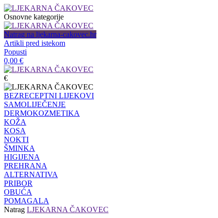
Osnovne kategorije
Natrag na ljekarna-cakovec.hr
Artikli pred istekom
Popusti
0,00
€
€
BEZRECEPTNI LIJEKOVI
SAMOLIJEČENJE
DERMOKOZMETIKA
KOŽA
KOSA
NOKTI
ŠMINKA
HIGIJENA
PREHRANA
ALTERNATIVA
PRIBOR
OBUĆA
POMAGALA
Natrag
LJEKARNA ČAKOVEC