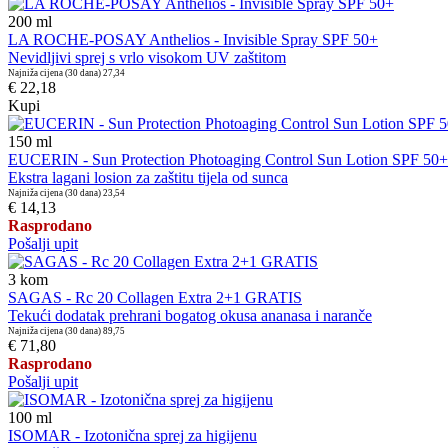
200
ml
LA ROCHE-POSAY Anthelios - Invisible Spray SPF 50+
Nevidljivi sprej s vrlo visokom UV zaštitom
Najniža cijena (30 dana)
27,34
€ 22,18
Kupi
150
ml
EUCERIN - Sun Protection Photoaging Control Sun Lotion SPF 50+
Ekstra lagani losion za zaštitu tijela od sunca
Najniža cijena (30 dana)
23,54
€ 14,13
Rasprodano
Pošalji upit
3
kom
SAGAS - Rc 20 Collagen Extra 2+1 GRATIS
Tekući dodatak prehrani bogatog okusa ananasa i naranče
Najniža cijena (30 dana)
89,75
€ 71,80
Rasprodano
Pošalji upit
100
ml
ISOMAR - Izotonična sprej za higijenu