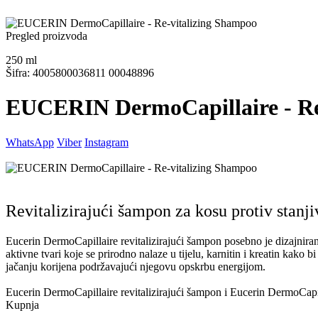
Pregled proizvoda
250
ml
Šifra: 4005800036811 00048896
EUCERIN DermoCapillaire - Re
WhatsApp
Viber
Instagram
Revitalizirajući šampon za kosu protiv stanj
Eucerin DermoCapillaire revitalizirajući šampon posebno je dizajnir
aktivne tvari koje se prirodno nalaze u tijelu, karnitin i kreatin kak
jačanju korijena podržavajući njegovu opskrbu energijom.
Eucerin DermoCapillaire revitalizirajući šampon i Eucerin DermoCapilla
Kupnja