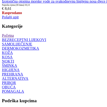
Izotonična otopina morske vode za svakodnevnu higijenu nosa djece i
Najniža cijena (30 dana)
10,13
€ 8,61
Rasprodano
Pošalji upit
Kategorije
Početna
BEZRECEPTNI LIJEKOVI
SAMOLIJEČENJE
DERMOKOZMETIKA
KOŽA
KOSA
NOKTI
ŠMINKA
HIGIJENA
PREHRANA
ALTERNATIVA
PRIBOR
OBUĆA
POMAGALA
Podrška kupcima