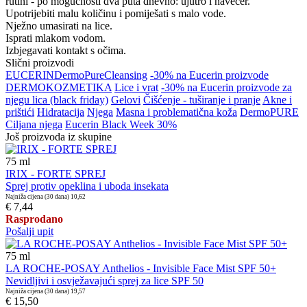
rutini - po mogućnosti dva puta dnevno: ujutro i navečer.
Upotrijebiti malu količinu i pomiješati s malo vode.
Nježno umasirati na lice.
Isprati mlakom vodom.
Izbjegavati kontakt s očima.
Slični proizvodi
EUCERIN
DermoPure
Cleansing
-30% na Eucerin proizvode
DERMOKOZMETIKA
Lice i vrat
-30% na Eucerin proizvode za
njegu lica (black friday)
Gelovi
Čišćenje - tuširanje i pranje
Akne i
prištići
Hidratacija
Njega
Masna i problematična koža
DermoPURE
Ciljana njega
Eucerin Black Week 30%
Još proizvoda iz skupine
75
ml
IRIX - FORTE SPREJ
Sprej protiv opeklina i uboda insekata
Najniža cijena (30 dana)
10,62
€ 7,44
Rasprodano
Pošalji upit
75
ml
LA ROCHE-POSAY Anthelios - Invisible Face Mist SPF 50+
Nevidljivi i osvježavajući sprej za lice SPF 50
Najniža cijena (30 dana)
19,57
€ 15,50