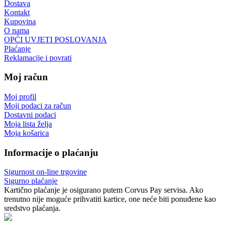
Dostava
Kontakt
Kupovina
O nama
OPĆI UVJETI POSLOVANJA
Plaćanje
Reklamacije i povrati
Moj račun
Moj profil
Moji podaci za račun
Dostavni podaci
Moja lista želja
Moja košarica
Informacije o plaćanju
Sigurnost on-line trgovine
Sigurno plaćanje
Kartično plaćanje je osigurano putem Corvus Pay servisa. Ako
trenutno nije moguće prihvatiti kartice, one neće biti ponuđene kao
sredstvo plaćanja.