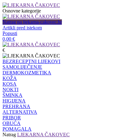
Osnovne kategorije
Natrag na ljekarna-cakovec.hr
Artikli pred istekom
Popusti
0,00
€
€
BEZRECEPTNI LIJEKOVI
SAMOLIJEČENJE
DERMOKOZMETIKA
KOŽA
KOSA
NOKTI
ŠMINKA
HIGIJENA
PREHRANA
ALTERNATIVA
PRIBOR
OBUĆA
POMAGALA
Natrag
LJEKARNA ČAKOVEC