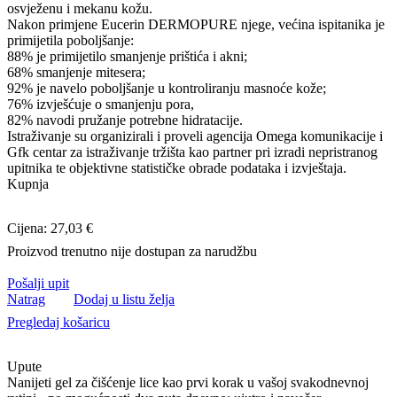
osvježenu i mekanu kožu.
Nakon primjene Eucerin DERMOPURE njege, većina ispitanika je
primijetila poboljšanje:
88% je primijetilo smanjenje prištića i akni;
68% smanjenje mitesera;
92% je navelo poboljšanje u kontroliranju masnoće kože;
76% izvješćuje o smanjenju pora,
82% navodi pružanje potrebne hidratacije.
Istraživanje su organizirali i proveli agencija Omega komunikacije i
Gfk centar za istraživanje tržišta kao partner pri izradi nepristranog
upitnika te objektivne statističke obrade podataka i izvještaja.
Kupnja
Cijena: 27,03 €
Proizvod trenutno nije dostupan za narudžbu
Pošalji upit
Natrag
Dodaj u listu želja
Pregledaj košaricu
Upute
Nanijeti gel za čišćenje lice kao prvi korak u vašoj svakodnevnoj