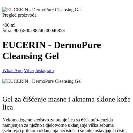
Pregled proizvoda
400
ml
Šifra: 9005800288246 00046858
EUCERIN - DermoPure
Cleansing Gel
WhatsApp
Viber
Instagram
Gel za čišćenje masne i aknama sklone kože
lica
Nekomedogeno sredstvo za pranje lica sa 6% amfo-tenzida
namijenjen za nježno i djelotvorno uklanjanje viška sebuma
(seboreja) prilikom uklanjanja nečistoća i šminke ostavljajući čistu,