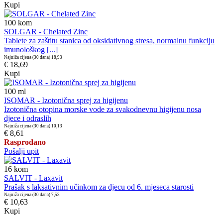
Kupi
100
kom
SOLGAR - Chelated Zinc
Tablete za zaštitu stanica od oksidativnog stresa, normalnu funkciju
imunološkog [...]
Najniža cijena (30 dana)
18,93
€ 18,69
Kupi
100
ml
ISOMAR - Izotonična sprej za higijenu
Izotonična otopina morske vode za svakodnevnu higijenu nosa
djece i odraslih
Najniža cijena (30 dana)
10,13
€ 8,61
Rasprodano
Pošalji upit
16
kom
SALVIT - Laxavit
Prašak s laksativnim učinkom za djecu od 6. mjeseca starosti
Najniža cijena (30 dana)
7,53
€ 10,63
Kupi