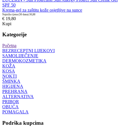
SPF 50
Krema-gel za zaštitu kože osjetljive na sunce
Najniža cijena (30 dana)
30,88
€ 19,80
Kupi
Kategorije
Početna
BEZRECEPTNI LIJEKOVI
SAMOLIJEČENJE
DERMOKOZMETIKA
KOŽA
KOSA
NOKTI
ŠMINKA
HIGIJENA
PREHRANA
ALTERNATIVA
PRIBOR
OBUĆA
POMAGALA
Podrška kupcima