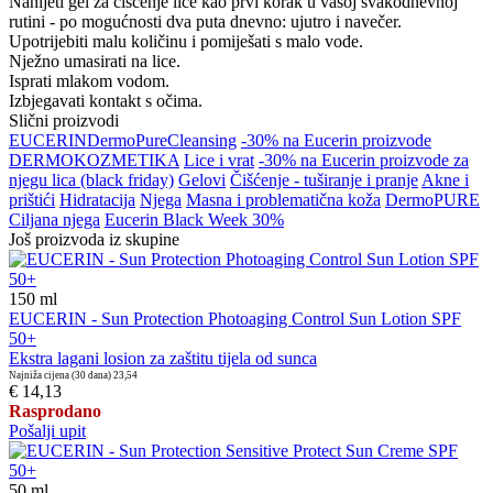
Nanijeti gel za čišćenje lice kao prvi korak u vašoj svakodnevnoj
rutini - po mogućnosti dva puta dnevno: ujutro i navečer.
Upotrijebiti malu količinu i pomiješati s malo vode.
Nježno umasirati na lice.
Isprati mlakom vodom.
Izbjegavati kontakt s očima.
Slični proizvodi
EUCERIN
DermoPure
Cleansing
-30% na Eucerin proizvode
DERMOKOZMETIKA
Lice i vrat
-30% na Eucerin proizvode za
njegu lica (black friday)
Gelovi
Čišćenje - tuširanje i pranje
Akne i
prištići
Hidratacija
Njega
Masna i problematična koža
DermoPURE
Ciljana njega
Eucerin Black Week 30%
Još proizvoda iz skupine
150
ml
EUCERIN - Sun Protection Photoaging Control Sun Lotion SPF
50+
Ekstra lagani losion za zaštitu tijela od sunca
Najniža cijena (30 dana)
23,54
€ 14,13
Rasprodano
Pošalji upit
50
ml