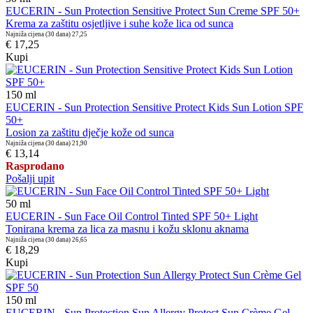
EUCERIN - Sun Protection Sensitive Protect Sun Creme SPF 50+
Krema za zaštitu osjetljive i suhe kože lica od sunca
Najniža cijena (30 dana)
27,25
€ 17,25
Kupi
150
ml
EUCERIN - Sun Protection Sensitive Protect Kids Sun Lotion SPF
50+
Losion za zaštitu dječje kože od sunca
Najniža cijena (30 dana)
21,90
€ 13,14
Rasprodano
Pošalji upit
50
ml
EUCERIN - Sun Face Oil Control Tinted SPF 50+ Light
Tonirana krema za lica za masnu i kožu sklonu aknama
Najniža cijena (30 dana)
26,65
€ 18,29
Kupi
150
ml
EUCERIN - Sun Protection Sun Allergy Protect Sun Crème Gel