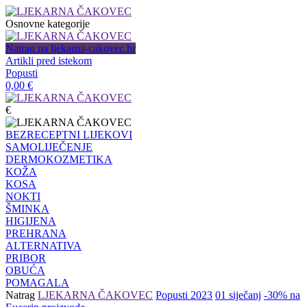
Osnovne kategorije
Natrag na ljekarna-cakovec.hr
Artikli pred istekom
Popusti
0,00
€
€
BEZRECEPTNI LIJEKOVI
SAMOLIJEČENJE
DERMOKOZMETIKA
KOŽA
KOSA
NOKTI
ŠMINKA
HIGIJENA
PREHRANA
ALTERNATIVA
PRIBOR
OBUĆA
POMAGALA
Natrag
LJEKARNA ČAKOVEC
Popusti 2023
01 siječanj
-30% na