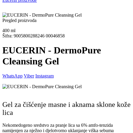
Eucerin proizvode
Pregled proizvoda
400
ml
Šifra: 9005800288246 00046858
EUCERIN - DermoPure
Cleansing Gel
WhatsApp
Viber
Instagram
Gel za čišćenje masne i aknama sklone kože
lica
Nekomedogeno sredstvo za pranje lica sa 6% amfo-tenzida
namijenjen za nježno i djelotvorno uklanjanje viška sebuma