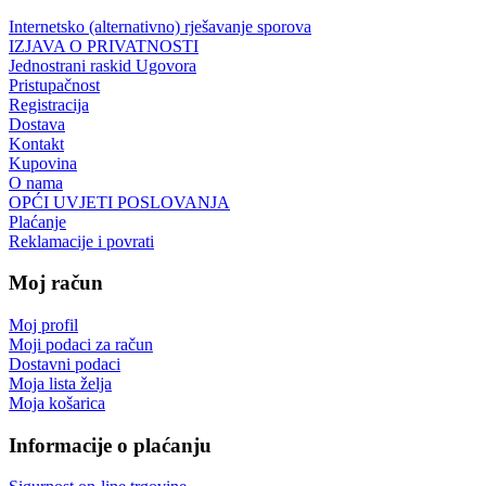
Internetsko (alternativno) rješavanje sporova
IZJAVA O PRIVATNOSTI
Jednostrani raskid Ugovora
Pristupačnost
Registracija
Dostava
Kontakt
Kupovina
O nama
OPĆI UVJETI POSLOVANJA
Plaćanje
Reklamacije i povrati
Moj račun
Moj profil
Moji podaci za račun
Dostavni podaci
Moja lista želja
Moja košarica
Informacije o plaćanju