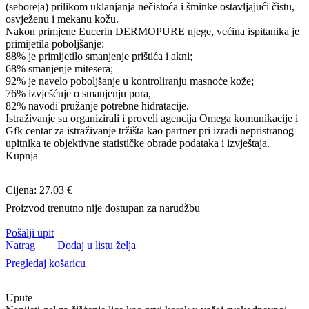
(seboreja) prilikom uklanjanja nečistoća i šminke ostavljajući čistu,
osvježenu i mekanu kožu.
Nakon primjene Eucerin DERMOPURE njege, većina ispitanika je
primijetila poboljšanje:
88% je primijetilo smanjenje prištića i akni;
68% smanjenje mitesera;
92% je navelo poboljšanje u kontroliranju masnoće kože;
76% izvješćuje o smanjenju pora,
82% navodi pružanje potrebne hidratacije.
Istraživanje su organizirali i proveli agencija Omega komunikacije i
Gfk centar za istraživanje tržišta kao partner pri izradi nepristranog
upitnika te objektivne statističke obrade podataka i izvještaja.
Kupnja
Cijena: 27,03 €
Proizvod trenutno nije dostupan za narudžbu
Pošalji upit
Natrag
Dodaj u listu želja
Pregledaj košaricu
Upute