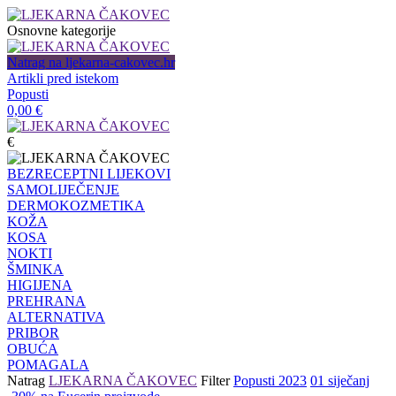
Osnovne kategorije
Natrag na ljekarna-cakovec.hr
Artikli pred istekom
Popusti
0,00
€
€
BEZRECEPTNI LIJEKOVI
SAMOLIJEČENJE
DERMOKOZMETIKA
KOŽA
KOSA
NOKTI
ŠMINKA
HIGIJENA
PREHRANA
ALTERNATIVA
PRIBOR
OBUĆA
POMAGALA
Natrag
LJEKARNA ČAKOVEC
Filter
Popusti 2023
01 siječanj