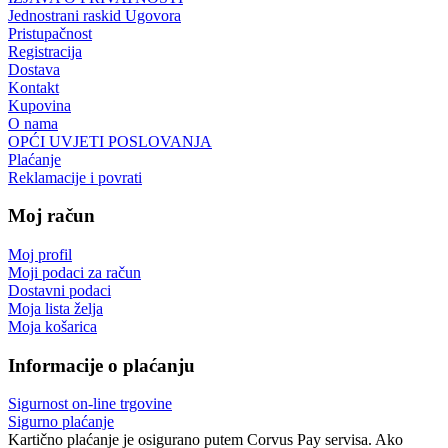
Jednostrani raskid Ugovora
Pristupačnost
Registracija
Dostava
Kontakt
Kupovina
O nama
OPĆI UVJETI POSLOVANJA
Plaćanje
Reklamacije i povrati
Moj račun
Moj profil
Moji podaci za račun
Dostavni podaci
Moja lista želja
Moja košarica
Informacije o plaćanju
Sigurnost on-line trgovine
Sigurno plaćanje
Kartično plaćanje je osigurano putem Corvus Pay servisa. Ako