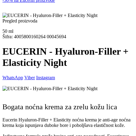
-30% na Eucerin proizvode
Pregled proizvoda
50
ml
Šifra: 4005800160264 00045694
EUCERIN - Hyaluron-Filler +
Elasticity Night
WhatsApp
Viber
Instagram
Bogata noćna krema za zrelu kožu lica
Eucerin Hyaluron-Filler + Elasticity noćna krema je anti-age noćna
krema koja ispunjava duboke bore i poboljšava elastičnost kože.