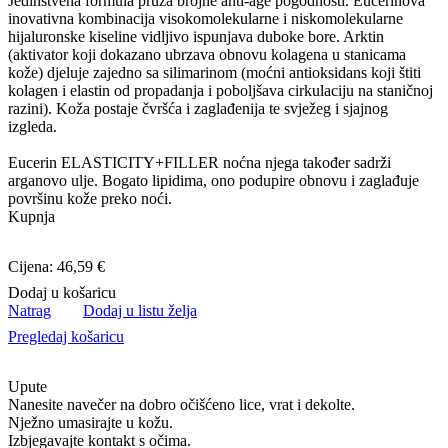
Jedinstvena formula pruža brojne anti-age pogodnosti. Eucerinova
inovativna kombinacija visokomolekularne i niskomolekularne
hijaluronske kiseline vidljivo ispunjava duboke bore. Arktin
(aktivator koji dokazano ubrzava obnovu kolagena u stanicama
kože) djeluje zajedno sa silimarinom (moćni antioksidans koji štiti
kolagen i elastin od propadanja i poboljšava cirkulaciju na staničnoj
razini). Koža postaje čvršća i zaglađenija te svježeg i sjajnog
izgleda.
Eucerin ELASTICITY+FILLER noćna njega također sadrži
arganovo ulje. Bogato lipidima, ono podupire obnovu i zaglađuje
površinu kože preko noći.
Kupnja
Cijena: 46,59 €
Dodaj u košaricu
Natrag
Dodaj u listu želja
Pregledaj košaricu
Upute
Nanesite navečer na dobro očišćeno lice, vrat i dekolte.
Nježno umasirajte u kožu.
Izbjegavajte kontakt s očima.