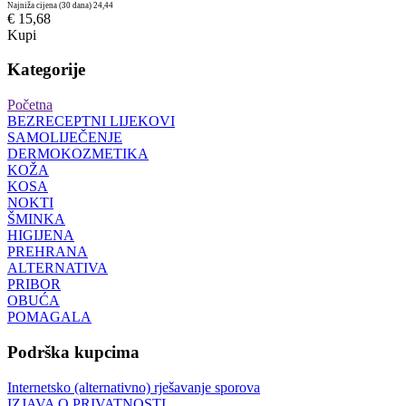
Najniža cijena (30 dana)
24,44
€ 15,68
Kupi
Kategorije
Početna
BEZRECEPTNI LIJEKOVI
SAMOLIJEČENJE
DERMOKOZMETIKA
KOŽA
KOSA
NOKTI
ŠMINKA
HIGIJENA
PREHRANA
ALTERNATIVA
PRIBOR
OBUĆA
POMAGALA
Podrška kupcima
Internetsko (alternativno) rješavanje sporova
IZJAVA O PRIVATNOSTI