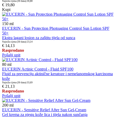
Najniža cijena (30 dana)
30,88
€ 19,80
Kupi
150
ml
EUCERIN - Sun Protection Photoaging Control Sun Lotion SPF
50+
Ekstra lagani losion za zaštitu tijela od sunca
Najniža cijena (30 dana)
23,54
€ 14,13
Rasprodano
Pošalji upit
80
ml
EUCERIN Actinic Control - Fluid SPF100
Fluid za prevenciju aktinične keratoze i nemelanomskog karcinoma
kože
Najniža cijena (30 dana)
33,69
€ 21,13
Rasprodano
Pošalji upit
200
ml
EUCERIN - Sensitive Relief After Sun Gel-Cream
Gel krema za njegu kože lica i tijela nakon sunčanja