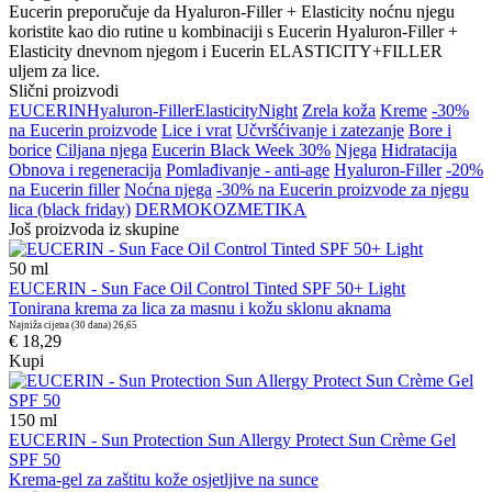
Eucerin preporučuje da Hyaluron-Filler + Elasticity noćnu njegu
koristite kao dio rutine u kombinaciji s Eucerin Hyaluron-Filler +
Elasticity dnevnom njegom i Eucerin ELASTICITY+FILLER
uljem za lice.
Slični proizvodi
EUCERIN
Hyaluron-Filler
Elasticity
Night
Zrela koža
Kreme
-30%
na Eucerin proizvode
Lice i vrat
Učvršćivanje i zatezanje
Bore i
borice
Ciljana njega
Eucerin Black Week 30%
Njega
Hidratacija
Obnova i regeneracija
Pomlađivanje - anti-age
Hyaluron-Filler
-20%
na Eucerin filler
Noćna njega
-30% na Eucerin proizvode za njegu
lica (black friday)
DERMOKOZMETIKA
Još proizvoda iz skupine
50
ml
EUCERIN - Sun Face Oil Control Tinted SPF 50+ Light
Tonirana krema za lica za masnu i kožu sklonu aknama
Najniža cijena (30 dana)
26,65
€ 18,29
Kupi
150
ml
EUCERIN - Sun Protection Sun Allergy Protect Sun Crème Gel
SPF 50
Krema-gel za zaštitu kože osjetljive na sunce