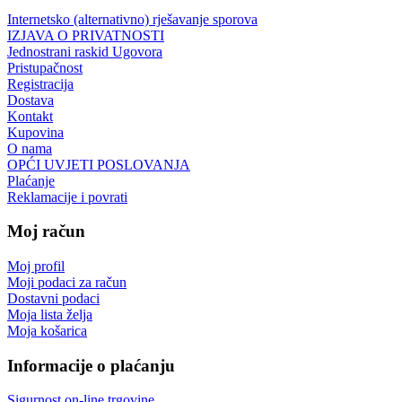
Internetsko (alternativno) rješavanje sporova
IZJAVA O PRIVATNOSTI
Jednostrani raskid Ugovora
Pristupačnost
Registracija
Dostava
Kontakt
Kupovina
O nama
OPĆI UVJETI POSLOVANJA
Plaćanje
Reklamacije i povrati
Moj račun
Moj profil
Moji podaci za račun
Dostavni podaci
Moja lista želja
Moja košarica
Informacije o plaćanju
Sigurnost on-line trgovine