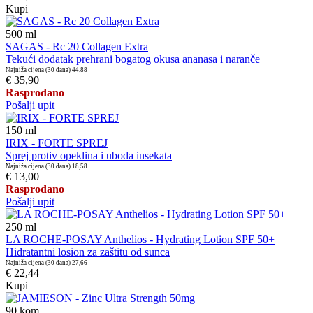
Kupi
500
ml
SAGAS - Rc 20 Collagen Extra
Tekući dodatak prehrani bogatog okusa ananasa i naranče
Najniža cijena (30 dana)
44,88
€ 35,90
Rasprodano
Pošalji upit
150
ml
IRIX - FORTE SPREJ
Sprej protiv opeklina i uboda insekata
Najniža cijena (30 dana)
18,58
€ 13,00
Rasprodano
Pošalji upit
250
ml
LA ROCHE-POSAY Anthelios - Hydrating Lotion SPF 50+
Hidratantni losion za zaštitu od sunca
Najniža cijena (30 dana)
27,66
€ 22,44
Kupi
90
kom