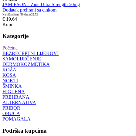
JAMIESON - Zinc Ultra Strength 50mg
Dodatak prehrani sa cinkom
Najniža cijena (30 dana)
22,72
€ 19,64
Kupi
Kategorije
Početna
BEZRECEPTNI LIJEKOVI
SAMOLIJEČENJE
DERMOKOZMETIKA
KOŽA
KOSA
NOKTI
ŠMINKA
HIGIJENA
PREHRANA
ALTERNATIVA
PRIBOR
OBUĆA
POMAGALA
Podrška kupcima