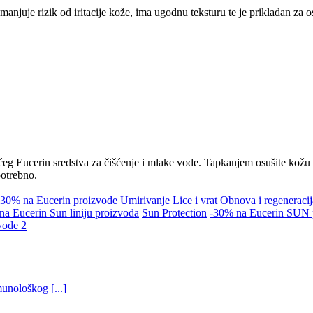
anjuje rizik od iritacije kože, ima ugodnu teksturu te je prikladan za o
ćeg Eucerin sredstva za čišćenje i mlake vode. Tapkanjem osušite kožu (
potrebno.
-30% na Eucerin proizvode
Umirivanje
Lice i vrat
Obnova i regeneracij
na Eucerin Sun liniju proizvoda
Sun Protection
-30% na Eucerin SUN 
vode 2
munološkog [...]