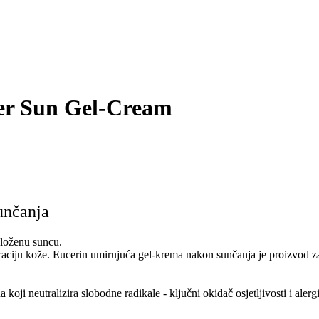
ter Sun Gel-Cream
sunčanja
zloženu suncu.
ciju kože. Eucerin umirujuća gel-krema nakon sunčanja je proizvod za n
 koji neutralizira slobodne radikale - ključni okidač osjetljivosti i ale