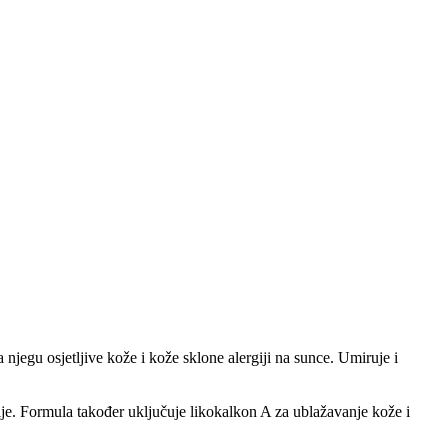
jegu osjetljive kože i kože sklone alergiji na sunce. Umiruje i
rgije. Formula također uključuje likokalkon A za ublažavanje kože i