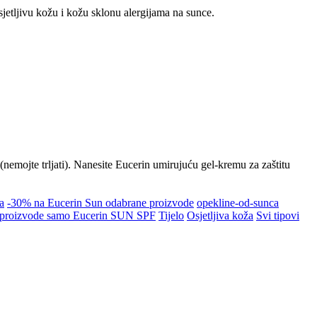
sjetljivu kožu i kožu sklonu alergijama na sunce.
nemojte trljati). Nanesite Eucerin umirujuću gel-kremu za zaštitu
a
-30% na Eucerin Sun odabrane proizvode
opekline-od-sunca
proizvode samo Eucerin SUN SPF
Tijelo
Osjetljiva koža
Svi tipovi