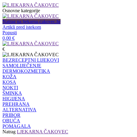
Osnovne kategorije
Natrag na ljekarna-cakovec.hr
Artikli pred istekom
Popusti
0,00
€
€
BEZRECEPTNI LIJEKOVI
SAMOLIJEČENJE
DERMOKOZMETIKA
KOŽA
KOSA
NOKTI
ŠMINKA
HIGIJENA
PREHRANA
ALTERNATIVA
PRIBOR
OBUĆA
POMAGALA
Natrag
LJEKARNA ČAKOVEC