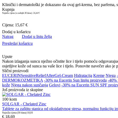
Klinički i dermatološki je dokazano da ovaj gel-krema, bez parfema, sm
Kupnja
Najniža cijena (u zadnjih 30 dana):
24,44 €
Cijena: 15,67 €
Dodaj u košaricu
Natrag
Dodaj u listu želja
Pregledaj košaricu
Upute
Nakon izlaganja suncu nježno očistite lice i tijelo pomoću odgovaraju
osjetljive kože od sunca na vaše lice i tijelo. Ponovite navečer ako je 
Slični proizvodi
EUCERIN
Sensitive
Relief
After
Gel-Cream
Hidratacija
Kreme
Njega
DERMOKOZMETIKA
-30% na Eucerin Sun liniju proizvoda
-40% 
kože
Njega nakon sunčanja
Gelovi
-30% na Eucerin SUN SPF proiz
Još proizvoda iz skupine
100
kom
SOLGAR - Chelated Zinc
Tablete za zaštitu stanica od oksidativnog stresa, normalnu funkciju i
Najniža cijena (30 dana)
18,93
€ 18,69