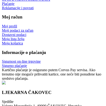
Plaćanje
Reklamacije i povrati
Moj račun
Moj profil
Moji podaci za račun
Dostavni podaci
Moja lista želja
Moja košarica
Informacije o plaćanju
Sigurnost on-line trgovine
Sigurno plaćanje
Kartično plaćanje je osigurano putem Corvus Pay servisa. Ako
trenutno nije moguće prihvatiti kartice, one neće biti ponuđene kao
sredstvo plaćanja.
LJEKARNA ČAKOVEC
Sjedište
Valenta Morandinija 1, 40000 ČAKOVEC, Hrvatska