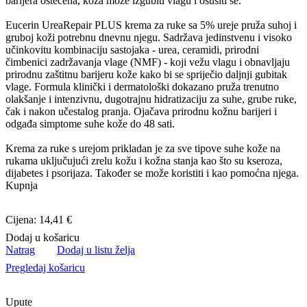
barijera oštećena, koža može izgubiti vlagu i osušiti se.
Eucerin UreaRepair PLUS krema za ruke sa 5% ureje pruža suhoj i
gruboj koži potrebnu dnevnu njegu. Sadržava jedinstvenu i visoko
učinkovitu kombinaciju sastojaka - urea, ceramidi, prirodni
čimbenici zadržavanja vlage (NMF) - koji vežu vlagu i obnavljaju
prirodnu zaštitnu barijeru kože kako bi se spriječio daljnji gubitak
vlage. Formula klinički i dermatološki dokazano pruža trenutno
olakšanje i intenzivnu, dugotrajnu hidratizaciju za suhe, grube ruke,
čak i nakon učestalog pranja. Ojačava prirodnu kožnu barijeri i
odgađa simptome suhe kože do 48 sati.
Krema za ruke s urejom prikladan je za sve tipove suhe kože na
rukama uključujući zrelu kožu i kožna stanja kao što su kseroza,
dijabetes i psorijaza. Također se može koristiti i kao pomoćna njega.
Kupnja
Cijena: 14,41 €
Dodaj u košaricu
Natrag
Dodaj u listu želja
Pregledaj košaricu
Upute