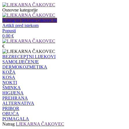
Osnovne kategorije
Natrag na ljekarna-cakovec.hr
Artikli pred istekom
Popusti
0,00
€
€
BEZRECEPTNI LIJEKOVI
SAMOLIJEČENJE
DERMOKOZMETIKA
KOŽA
KOSA
NOKTI
ŠMINKA
HIGIJENA
PREHRANA
ALTERNATIVA
PRIBOR
OBUĆA
POMAGALA
Natrag
LJEKARNA ČAKOVEC