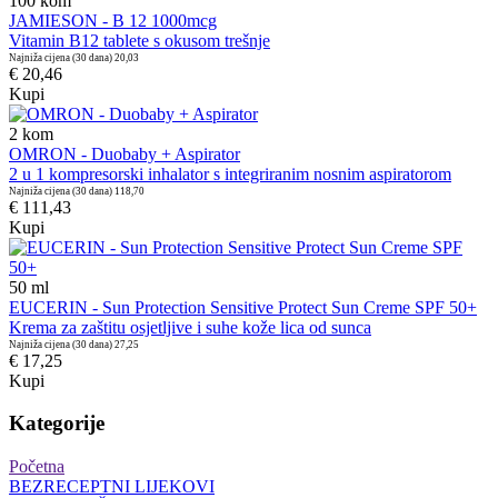
100
kom
JAMIESON - B 12 1000mcg
Vitamin B12 tablete s okusom trešnje
Najniža cijena (30 dana)
20,03
€ 20,46
Kupi
2
kom
OMRON - Duobaby + Aspirator
2 u 1 kompresorski inhalator s integriranim nosnim aspiratorom
Najniža cijena (30 dana)
118,70
€ 111,43
Kupi
50
ml
EUCERIN - Sun Protection Sensitive Protect Sun Creme SPF 50+
Krema za zaštitu osjetljive i suhe kože lica od sunca
Najniža cijena (30 dana)
27,25
€ 17,25
Kupi
Kategorije
Početna
BEZRECEPTNI LIJEKOVI