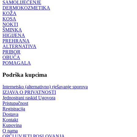
SAMOLIJEČENJE
DERMOKOZMETIKA
KOŽA
KOSA
NOKTI
ŠMINKA
HIGIJENA
PREHRANA
ALTERNATIVA
PRIBOR
OBUĆA
POMAGALA
Podrška kupcima
Internetsko (alternativno) rješavanje sporova
IZJAVA O PRIVATNOSTI
Jednostrani raskid Ugovora
Pristupačnost
Registracija
Dostava
Kontakt
Kupovina
O nama
OPĆI UVJETI POSLOVANJA