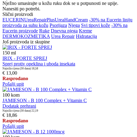
Nježno umasirajte u kožu ruku dok se u potpunosti ne upije.
Nanesiti po potrebi.
Slični proizvodi
EUCERIN
Urea
Repair
Plus
Urea
Hand
Cream
-30% na Eucerin liniju
proizvoda za suhu kožu
Psorijaza
Njega
Svi tipovi kože
-30% na
Eucerin proizvode
Ruke
Dnevna njega
Kreme
DERMOKOZMETIKA
Urea Repair
Hidratacija
Još proizvoda iz skupine
150
ml
IRIX - FORTE SPREJ
Sprej protiv opeklina i uboda insekata
Najniža cijena (30 dana)
18,58
€ 13,00
Rasprodano
Pošalji upit
100
kom
JAMIESON - B 100 Complex + Vitamin C
Dodatak prehrani
Najniža cijena (30 dana)
22,19
€ 18,86
Rasprodano
Pošalji upit