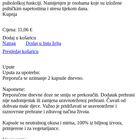
psihološkoj funkciji. Namijenjen je osobama koje su izložene
psihičkim napetostima i stresu tijekom dana.
Kupnja
Cijena: 11,06 €
Dodaj u košaricu
Natrag
Dodaj u listu želja
Pregledaj košaricu
Upute
Uputa za upotrebu:
Preporuča se uzimanje 2 kapsule dnevno.
Napomene:
Preporučene dnevne doze ne smiju se prekoračiti. Dodatak prehrani
nije nadomjestak ili zamjena uravnoteženoj prehrani. Čuvati od
dohvata male djece. Važno je pridržavati se uravnotežene i
raznovrsne prehrane i zdravog načina života.
Kapsule su neutralnog okusa i mirisa, 100% iz biljnog izvora,
primjerene i za vegetarijance.