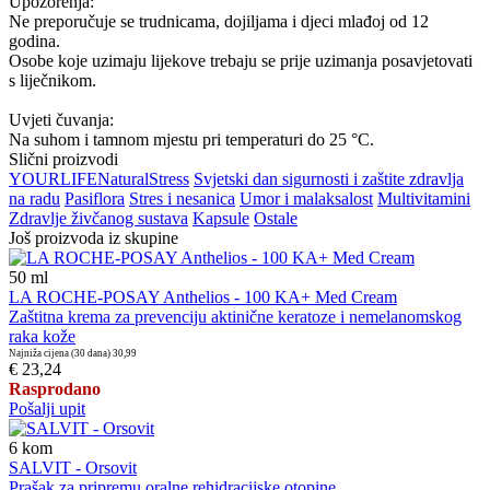
Upozorenja:
Ne preporučuje se trudnicama, dojiljama i djeci mlađoj od 12
godina.
Osobe koje uzimaju lijekove trebaju se prije uzimanja posavjetovati
s liječnikom.
Uvjeti čuvanja:
Na suhom i tamnom mjestu pri temperaturi do 25 °C.
Slični proizvodi
YOUR
LIFE
Natural
Stress
Svjetski dan sigurnosti i zaštite zdravlja
na radu
Pasiflora
Stres i nesanica
Umor i malaksalost
Multivitamini
Zdravlje živčanog sustava
Kapsule
Ostale
Još proizvoda iz skupine
50
ml
LA ROCHE-POSAY Anthelios - 100 KA+ Med Cream
Zaštitna krema za prevenciju aktinične keratoze i nemelanomskog
raka kože
Najniža cijena (30 dana)
30,99
€ 23,24
Rasprodano
Pošalji upit
6
kom
SALVIT - Orsovit
Prašak za pripremu oralne rehidracijske otopine