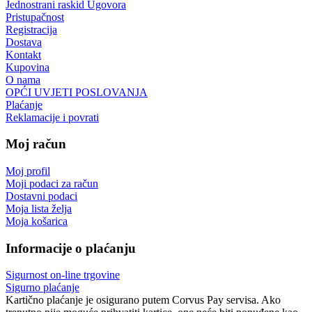
Jednostrani raskid Ugovora
Pristupačnost
Registracija
Dostava
Kontakt
Kupovina
O nama
OPĆI UVJETI POSLOVANJA
Plaćanje
Reklamacije i povrati
Moj račun
Moj profil
Moji podaci za račun
Dostavni podaci
Moja lista želja
Moja košarica
Informacije o plaćanju
Sigurnost on-line trgovine
Sigurno plaćanje
Kartično plaćanje je osigurano putem Corvus Pay servisa. Ako