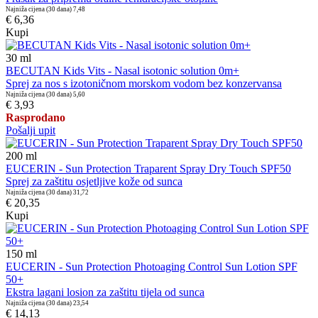
Najniža cijena (30 dana)
7,48
€ 6,36
Kupi
30
ml
BECUTAN Kids Vits - Nasal isotonic solution 0m+
Sprej za nos s izotoničnom morskom vodom bez konzervansa
Najniža cijena (30 dana)
5,60
€ 3,93
Rasprodano
Pošalji upit
200
ml
EUCERIN - Sun Protection Traparent Spray Dry Touch SPF50
Sprej za zaštitu osjetljive kože od sunca
Najniža cijena (30 dana)
31,72
€ 20,35
Kupi
150
ml
EUCERIN - Sun Protection Photoaging Control Sun Lotion SPF
50+
Ekstra lagani losion za zaštitu tijela od sunca
Najniža cijena (30 dana)
23,54
€ 14,13