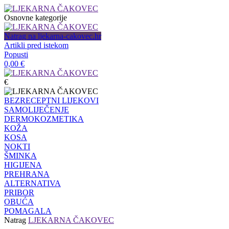
Osnovne kategorije
Natrag na ljekarna-cakovec.hr
Artikli pred istekom
Popusti
0,00
€
€
BEZRECEPTNI LIJEKOVI
SAMOLIJEČENJE
DERMOKOZMETIKA
KOŽA
KOSA
NOKTI
ŠMINKA
HIGIJENA
PREHRANA
ALTERNATIVA
PRIBOR
OBUĆA
POMAGALA
Natrag
LJEKARNA ČAKOVEC