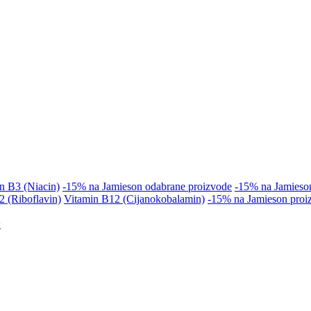
n B3 (Niacin)
-15% na Jamieson odabrane proizvode
-15% na Jamieso
2 (Riboflavin)
Vitamin B12 (Cijanokobalamin)
-15% na Jamieson proi