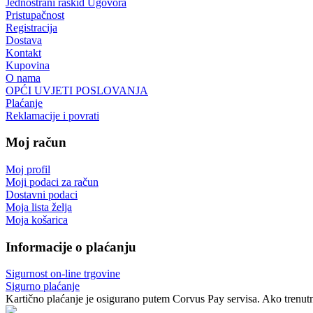
Jednostrani raskid Ugovora
Pristupačnost
Registracija
Dostava
Kontakt
Kupovina
O nama
OPĆI UVJETI POSLOVANJA
Plaćanje
Reklamacije i povrati
Moj račun
Moj profil
Moji podaci za račun
Dostavni podaci
Moja lista želja
Moja košarica
Informacije o plaćanju
Sigurnost on-line trgovine
Sigurno plaćanje
Kartično plaćanje je osigurano putem Corvus Pay servisa. Ako trenutno