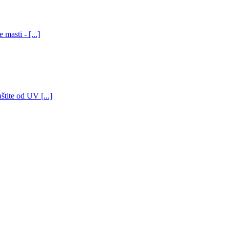
masti - [...]
štite od UV [...]