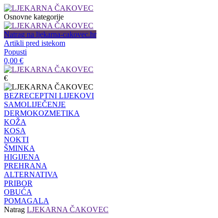
Osnovne kategorije
Natrag na ljekarna-cakovec.hr
Artikli pred istekom
Popusti
0,00
€
€
BEZRECEPTNI LIJEKOVI
SAMOLIJEČENJE
DERMOKOZMETIKA
KOŽA
KOSA
NOKTI
ŠMINKA
HIGIJENA
PREHRANA
ALTERNATIVA
PRIBOR
OBUĆA
POMAGALA
Natrag
LJEKARNA ČAKOVEC