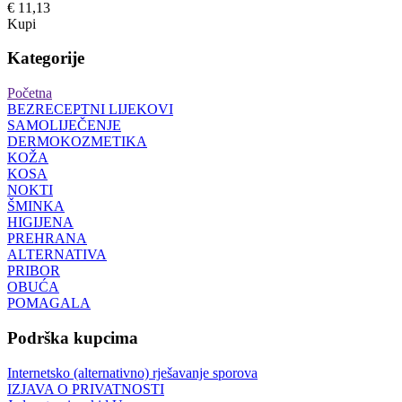
€ 11,13
Kupi
Kategorije
Početna
BEZRECEPTNI LIJEKOVI
SAMOLIJEČENJE
DERMOKOZMETIKA
KOŽA
KOSA
NOKTI
ŠMINKA
HIGIJENA
PREHRANA
ALTERNATIVA
PRIBOR
OBUĆA
POMAGALA
Podrška kupcima
Internetsko (alternativno) rješavanje sporova
IZJAVA O PRIVATNOSTI