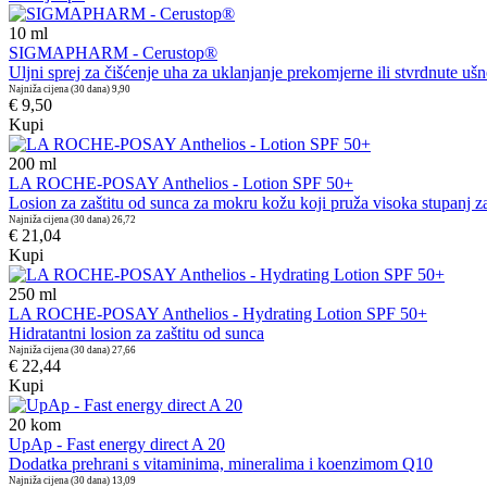
10
ml
SIGMAPHARM - Cerustop®
Uljni sprej za čišćenje uha za uklanjanje prekomjerne ili stvrdnute ušne 
Najniža cijena (30 dana)
9,90
€ 9,50
Kupi
200
ml
LA ROCHE-POSAY Anthelios - Lotion SPF 50+
Losion za zaštitu od sunca za mokru kožu koji pruža visoka stupanj za
Najniža cijena (30 dana)
26,72
€ 21,04
Kupi
250
ml
LA ROCHE-POSAY Anthelios - Hydrating Lotion SPF 50+
Hidratantni losion za zaštitu od sunca
Najniža cijena (30 dana)
27,66
€ 22,44
Kupi
20
kom
UpAp - Fast energy direct A 20
Dodatka prehrani s vitaminima, mineralima i koenzimom Q10
Najniža cijena (30 dana)
13,09