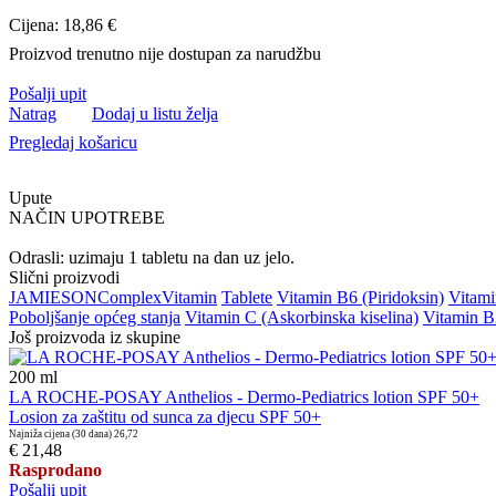
Cijena: 18,86 €
Proizvod trenutno nije dostupan za narudžbu
Pošalji upit
Natrag
Dodaj u listu želja
Pregledaj košaricu
Upute
NAČIN UPOTREBE
Odrasli: uzimaju 1 tabletu na dan uz jelo.
Slični proizvodi
JAMIESON
Complex
Vitamin
Tablete
Vitamin B6 (Piridoksin)
Vitami
Poboljšanje općeg stanja
Vitamin C (Askorbinska kiselina)
Vitamin B
Još proizvoda iz skupine
200
ml
LA ROCHE-POSAY Anthelios - Dermo-Pediatrics lotion SPF 50+
Losion za zaštitu od sunca za djecu SPF 50+
Najniža cijena (30 dana)
26,72
€ 21,48
Rasprodano
Pošalji upit