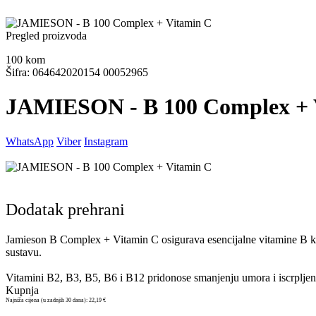
Pregled proizvoda
100
kom
Šifra: 064642020154 00052965
JAMIESON - B 100 Complex + 
WhatsApp
Viber
Instagram
Dodatak prehrani
Jamieson B Complex + Vitamin C osigurava esencijalne vitamine B ko
sustavu.
Vitamini B2, B3, B5, B6 i B12 pridonose smanjenju umora i iscrpljen
Kupnja
Najniža cijena (u zadnjih 30 dana):
22,19 €