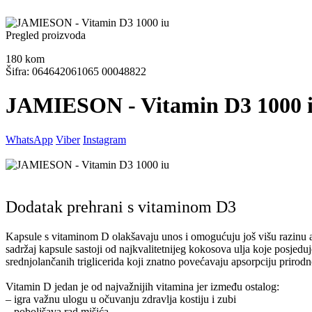
Pregled proizvoda
180
kom
Šifra: 064642061065 00048822
JAMIESON - Vitamin D3 1000 
WhatsApp
Viber
Instagram
Dodatak prehrani s vitaminom D3
Kapsule s vitaminom D olakšavaju unos i omogućuju još višu razinu a
sadržaj kapsule sastoji od najkvalitetnijeg kokosova ulja koje posjed
srednjolančanih triglicerida koji znatno povećavaju apsorpciju prirod
Vitamin D jedan je od najvažnijih vitamina jer između ostalog:
– igra važnu ulogu u očuvanju zdravlja kostiju i zubi
– poboljšava rad mišića