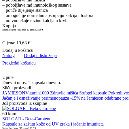
– poboljšava rad imunološkog sustava
– potiče dijeljenje stanica
– omogućuje normalnu apsorpciju kalcija i fosfora
– uravnotežuje razinu kalcija u krvi.
Kupnja
Najniža cijena (u zadnjih 30 dana):
23,09 €
Cijena: 19,63 €
Dodaj u košaricu
Natrag
Dodaj u listu želja
Pregledaj košaricu
Upute
Dnevni unos: 1 kapsula dnevno.
Slični proizvodi
JAMIESON
Vitamin
1000
Zdravlje mišića
Softgel kapsule
Pokretljivo
Jačanje i osnaživanje
perimenopauza
-15% na Jamieson odabrane pro
Još proizvoda iz skupine
60
kom
SOLGAR - Beta-Carotene
Kapsule za zaštitu kože od UV zraka i jačanje imuniteta
Najniža cijena (30 dana)
22,75