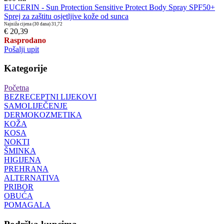
EUCERIN - Sun Protection Sensitive Protect Body Spray SPF50+
Sprej za zaštitu osjetljive kože od sunca
Najniža cijena (30 dana)
31,72
€ 20,39
Rasprodano
Pošalji upit
Kategorije
Početna
BEZRECEPTNI LIJEKOVI
SAMOLIJEČENJE
DERMOKOZMETIKA
KOŽA
KOSA
NOKTI
ŠMINKA
HIGIJENA
PREHRANA
ALTERNATIVA
PRIBOR
OBUĆA
POMAGALA