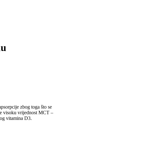
iu
psorpcije zbog toga što se
uje visoku vrijednost MCT –
nog vitamina D3.