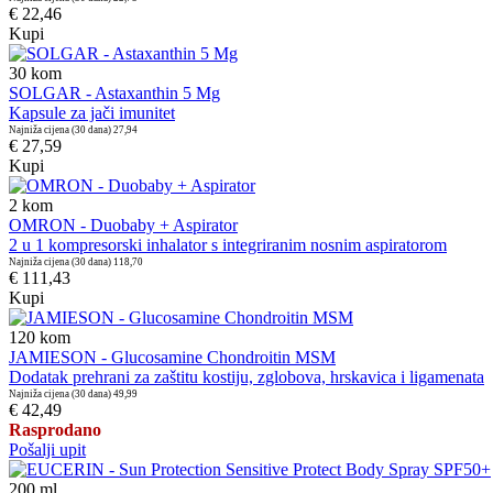
€ 22,46
Kupi
30
kom
SOLGAR - Astaxanthin 5 Mg
Kapsule za jači imunitet
Najniža cijena (30 dana)
27,94
€ 27,59
Kupi
2
kom
OMRON - Duobaby + Aspirator
2 u 1 kompresorski inhalator s integriranim nosnim aspiratorom
Najniža cijena (30 dana)
118,70
€ 111,43
Kupi
120
kom
JAMIESON - Glucosamine Chondroitin MSM
Dodatak prehrani za zaštitu kostiju, zglobova, hrskavica i ligamenata
Najniža cijena (30 dana)
49,99
€ 42,49
Rasprodano
Pošalji upit
200
ml