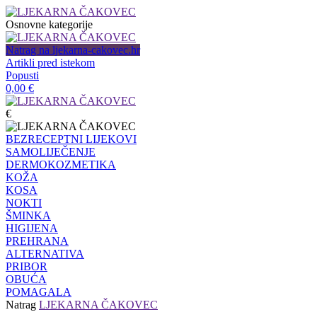
Osnovne kategorije
Natrag na ljekarna-cakovec.hr
Artikli pred istekom
Popusti
0,00
€
€
BEZRECEPTNI LIJEKOVI
SAMOLIJEČENJE
DERMOKOZMETIKA
KOŽA
KOSA
NOKTI
ŠMINKA
HIGIJENA
PREHRANA
ALTERNATIVA
PRIBOR
OBUĆA
POMAGALA
Natrag
LJEKARNA ČAKOVEC