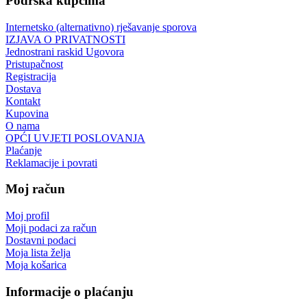
Podrška kupcima
Internetsko (alternativno) rješavanje sporova
IZJAVA O PRIVATNOSTI
Jednostrani raskid Ugovora
Pristupačnost
Registracija
Dostava
Kontakt
Kupovina
O nama
OPĆI UVJETI POSLOVANJA
Plaćanje
Reklamacije i povrati
Moj račun
Moj profil
Moji podaci za račun
Dostavni podaci
Moja lista želja
Moja košarica
Informacije o plaćanju