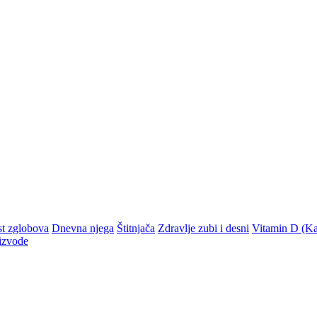
st zglobova
Dnevna njega
Štitnjača
Zdravlje zubi i desni
Vitamin D (Kal
izvode