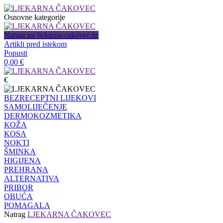
Osnovne kategorije
Natrag na ljekarna-cakovec.hr
Artikli pred istekom
Popusti
0,00
€
€
BEZRECEPTNI LIJEKOVI
SAMOLIJEČENJE
DERMOKOZMETIKA
KOŽA
KOSA
NOKTI
ŠMINKA
HIGIJENA
PREHRANA
ALTERNATIVA
PRIBOR
OBUĆA
POMAGALA
Natrag
LJEKARNA ČAKOVEC