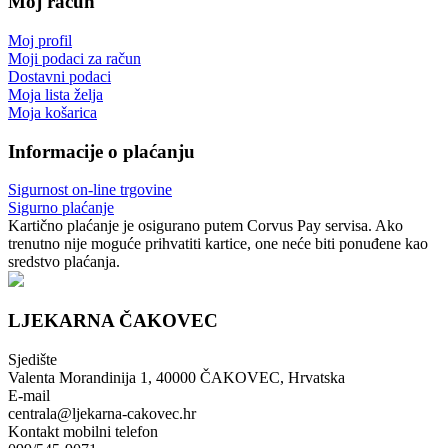
Moj račun
Moj profil
Moji podaci za račun
Dostavni podaci
Moja lista želja
Moja košarica
Informacije o plaćanju
Sigurnost on-line trgovine
Sigurno plaćanje
Kartično plaćanje je osigurano putem Corvus Pay servisa. Ako
trenutno nije moguće prihvatiti kartice, one neće biti ponuđene kao
sredstvo plaćanja.
LJEKARNA ČAKOVEC
Sjedište
Valenta Morandinija 1, 40000 ČAKOVEC, Hrvatska
E-mail
centrala@ljekarna-cakovec.hr
Kontakt mobilni telefon