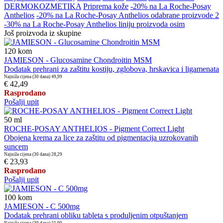
DERMOKOZMETIKA
Priprema kože
-20% na La Roche-Posay
Anthelios
-20% na La Roche-Posay Anthelios odabrane proizvode 2
-30% na La Roche-Posay Anthelios liniju proizvoda osim
Još proizvoda iz skupine
120
kom
JAMIESON - Glucosamine Chondroitin MSM
Dodatak prehrani za zaštitu kostiju, zglobova, hrskavica i ligamenata
Najniža cijena (30 dana)
49,99
€ 42,49
Rasprodano
Pošalji upit
50
ml
ROCHE-POSAY ANTHELIOS - Pigment Correct Light
Obojena krema za lice za zaštitu od pigmentacija uzrokovanih
suncem
Najniža cijena (30 dana)
28,29
€ 23,93
Rasprodano
Pošalji upit
100
kom
JAMIESON - C 500mg
Dodatak prehrani obliku tableta s produljenim otpuštanjem
Najniža cijena (30 dana)
21,00