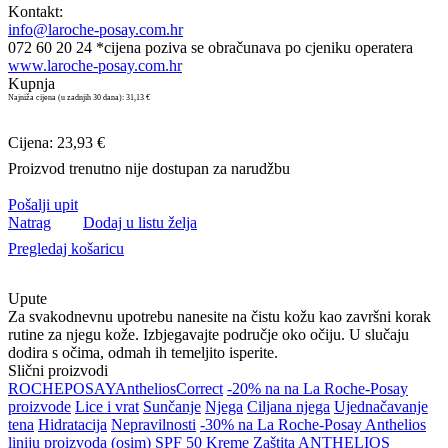
Kontakt:
info@laroche-posay.com.hr
072 60 20 24 *cijena poziva se obračunava po cjeniku operatera
www.laroche-posay.com.hr
Kupnja
Najniža cijena (u zadnjih 30 dana):
31,13 €
Cijena: 23,93 €
Proizvod trenutno nije dostupan za narudžbu
Pošalji upit
Natrag
Dodaj u listu želja
Pregledaj košaricu
Upute
Za svakodnevnu upotrebu nanesite na čistu kožu kao završni korak
rutine za njegu kože. Izbjegavajte područje oko očiju. U slučaju
dodira s očima, odmah ih temeljito isperite.
Slični proizvodi
ROCHE
POSAY
Anthelios
Correct
-20% na na La Roche-Posay
proizvode
Lice i vrat
Sunčanje
Njega
Ciljana njega
Ujednačavanje
tena
Hidratacija
Nepravilnosti
-30% na La Roche-Posay Anthelios
liniju proizvoda (osim)
SPF 50
Kreme
Zaštita
ANTHELIOS