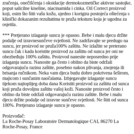
zračenja, onečišćenja i oksidacije dermokozmetičke aktivne sastojke,
poput salicilne kiseline, niacinamida i cinka. Oil Correct proizvod
koji, osim što štiti vašu kožu, ujedno i korigira postojeća oštećenja s
klinički dokazanim rezultatima te pruža teksturu koja je ugodna za
osjetila.
*** Pretjerano izlaganje suncu je opasno. Bebe i malu djecu držite
podalje od izravnesunčeve svjetlosti. Ne zadržavajte se predugo na
suncu, jer proizvod ne pruža100% zaštitu. Ne izlažite se preterano
suncu čak i kada koristite proizvod za zaštitu od sunca jer oni ne
obezbeđuju 100% zaštitu. Proizvod nanesite neposredno prije
izlaganja suncu. Nanosite ga često i obilno da biste održali
odgovarajuću razinu zaštite, posebno nakon plivanja, znojenja ili
brisanja ručnikom. Neka vam djeca budu dobro pokrivena šeširom,
majicom i sunčanim naočalama. Izbjegavajte izlaganje suncu
tijekom najtoplijeg doba dana Koristiti proizvod za zaštitu od sunca
koji pruža dovoljnu zaštitu vašoj koži. Nanosite proizvod često i
obilno da biste održali odgovarajuću razinu zaštite. Bebe i malu
djecu držite podalje od izravne sunčeve svjetlosti. Ne štiti od sunca
100%. Pretjerano izlaganje suncu je opasno.
Proizvođač:
La Roche-Posay Laboratoire Dermatologique CAI, 86270 La
Roche-Posay, France