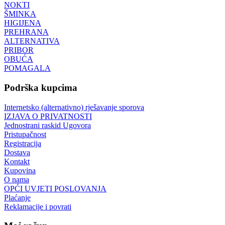
NOKTI
ŠMINKA
HIGIJENA
PREHRANA
ALTERNATIVA
PRIBOR
OBUĆA
POMAGALA
Podrška kupcima
Internetsko (alternativno) rješavanje sporova
IZJAVA O PRIVATNOSTI
Jednostrani raskid Ugovora
Pristupačnost
Registracija
Dostava
Kontakt
Kupovina
O nama
OPĆI UVJETI POSLOVANJA
Plaćanje
Reklamacije i povrati