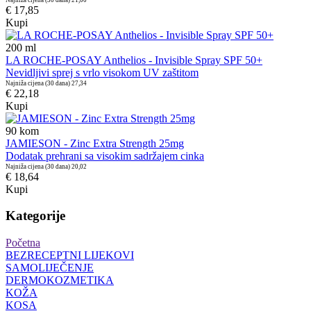
€ 17,85
Kupi
200
ml
LA ROCHE-POSAY Anthelios - Invisible Spray SPF 50+
Nevidljivi sprej s vrlo visokom UV zaštitom
Najniža cijena (30 dana)
27,34
€ 22,18
Kupi
90
kom
JAMIESON - Zinc Extra Strength 25mg
Dodatak prehrani sa visokim sadržajem cinka
Najniža cijena (30 dana)
20,02
€ 18,64
Kupi
Kategorije
Početna
BEZRECEPTNI LIJEKOVI
SAMOLIJEČENJE
DERMOKOZMETIKA
KOŽA
KOSA