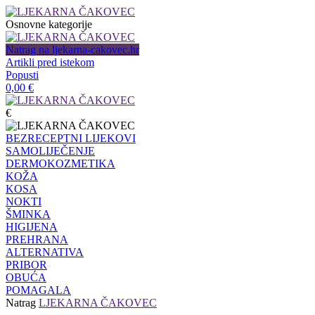
Osnovne kategorije
Natrag na ljekarna-cakovec.hr
Artikli pred istekom
Popusti
0,00
€
€
BEZRECEPTNI LIJEKOVI
SAMOLIJEČENJE
DERMOKOZMETIKA
KOŽA
KOSA
NOKTI
ŠMINKA
HIGIJENA
PREHRANA
ALTERNATIVA
PRIBOR
OBUĆA
POMAGALA
Natrag
LJEKARNA ČAKOVEC