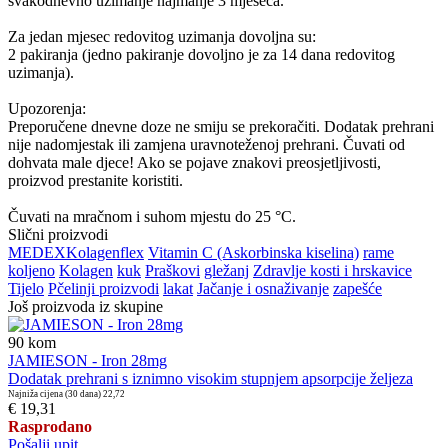
svakodnevno uzimanje najmanje 3 mjeseca.
Za jedan mjesec redovitog uzimanja dovoljna su:
2 pakiranja (jedno pakiranje dovoljno je za 14 dana redovitog
uzimanja).
Upozorenja:
Preporučene dnevne doze ne smiju se prekoračiti. Dodatak prehrani
nije nadomjestak ili zamjena uravnoteženoj prehrani. Čuvati od
dohvata male djece! Ako se pojave znakovi preosjetljivosti,
proizvod prestanite koristiti.
Čuvati na mračnom i suhom mjestu do 25 °C.
Slični proizvodi
MEDEX
Kolagenflex
Vitamin C (Askorbinska kiselina)
rame
koljeno
Kolagen
kuk
Praškovi
gležanj
Zdravlje kosti i hrskavice
Tijelo
Pčelinji proizvodi
lakat
Jačanje i osnaživanje
zapešće
Još proizvoda iz skupine
90
kom
JAMIESON - Iron 28mg
Dodatak prehrani s iznimno visokim stupnjem apsorpcije željeza
Najniža cijena (30 dana)
22,72
€ 19,31
Rasprodano
Pošalji upit