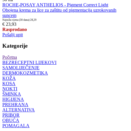
ROCHE-POSAY ANTHELIOS - Pigment Correct Light
Obojena krema za lice za zaštitu od pigmentacija uzrokovanih
suncem
Najniža cijena (30 dana)
28,29
€ 23,93
Rasprodano
Pošalji upit
Kategorije
Početna
BEZRECEPTNI LIJEKOVI
SAMOLIJEČENJE
DERMOKOZMETIKA
KOŽA
KOSA
NOKTI
ŠMINKA
HIGIJENA
PREHRANA
ALTERNATIVA
PRIBOR
OBUĆA
POMAGALA