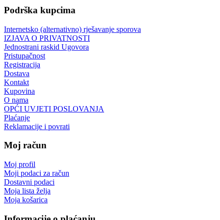
Podrška kupcima
Internetsko (alternativno) rješavanje sporova
IZJAVA O PRIVATNOSTI
Jednostrani raskid Ugovora
Pristupačnost
Registracija
Dostava
Kontakt
Kupovina
O nama
OPĆI UVJETI POSLOVANJA
Plaćanje
Reklamacije i povrati
Moj račun
Moj profil
Moji podaci za račun
Dostavni podaci
Moja lista želja
Moja košarica
Informacije o plaćanju