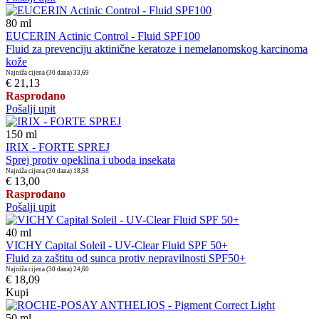
80
ml
EUCERIN Actinic Control - Fluid SPF100
Fluid za prevenciju aktinične keratoze i nemelanomskog karcinoma
kože
Najniža cijena (30 dana)
33,69
€ 21,13
Rasprodano
Pošalji upit
150
ml
IRIX - FORTE SPREJ
Sprej protiv opeklina i uboda insekata
Najniža cijena (30 dana)
18,58
€ 13,00
Rasprodano
Pošalji upit
40
ml
VICHY Capital Soleil - UV-Clear Fluid SPF 50+
Fluid za zaštitu od sunca protiv nepravilnosti SPF50+
Najniža cijena (30 dana)
24,60
€ 18,09
Kupi
50
ml