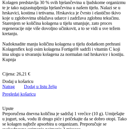
Kolagen predstavlja 30 % svih bjelančevina u ljudskome organizmu
te je tako najzastupljenija bjelančevina u našem tijelu. Nalazi se u
hrskavici, kostima i tetivama. Hrskavica je čvrsto i elastično tkivo
koje u zglobovima ublažava udarce i zadržava zglobnu tekućinu.
Starenjem se količina kolagena u tijelu smanjuje, zato proces
regeneracije nije više dovoljno učinkovit, a to se vidi u sve težem
kretanju.
Nadoknadite manju količinu kolagena u tijelu dodatkom prehrani
Kolagenflex koji osim kolagena Fortigel® sadrži i vitamin C koji
ima ulogu u stvaranju kolagena za normalan rad hrskavice i kostiju.
Kupnja
Cijena: 26,21 €
Dodaj u košaricu
Natrag
Dodaj u listu želja
Pregledaj košaricu
Upute
Preporučena dnevna količina je sadržaj 1 vrećice (10 g). Umiješajte
u jogurt, sok, vodu ili drugo piće i pričekajte da se dobro otopi. Tako
se kolagen najbrže apsorbira u organizam. Preporučuje se