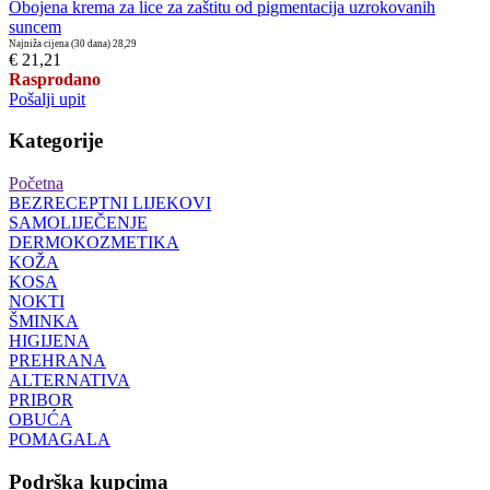
Obojena krema za lice za zaštitu od pigmentacija uzrokovanih
suncem
Najniža cijena (30 dana)
28,29
€ 21,21
Rasprodano
Pošalji upit
Kategorije
Početna
BEZRECEPTNI LIJEKOVI
SAMOLIJEČENJE
DERMOKOZMETIKA
KOŽA
KOSA
NOKTI
ŠMINKA
HIGIJENA
PREHRANA
ALTERNATIVA
PRIBOR
OBUĆA
POMAGALA
Podrška kupcima