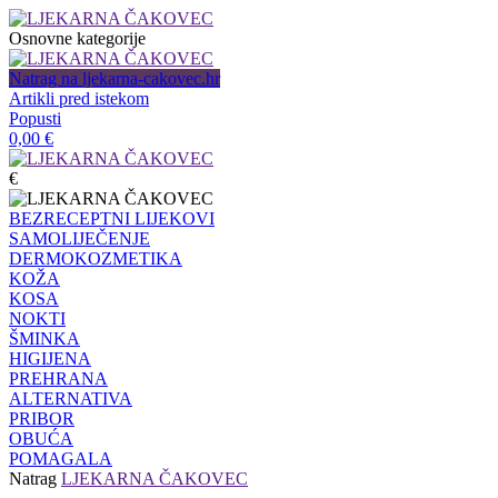
Osnovne kategorije
Natrag na ljekarna-cakovec.hr
Artikli pred istekom
Popusti
0,00
€
€
BEZRECEPTNI LIJEKOVI
SAMOLIJEČENJE
DERMOKOZMETIKA
KOŽA
KOSA
NOKTI
ŠMINKA
HIGIJENA
PREHRANA
ALTERNATIVA
PRIBOR
OBUĆA
POMAGALA
Natrag
LJEKARNA ČAKOVEC