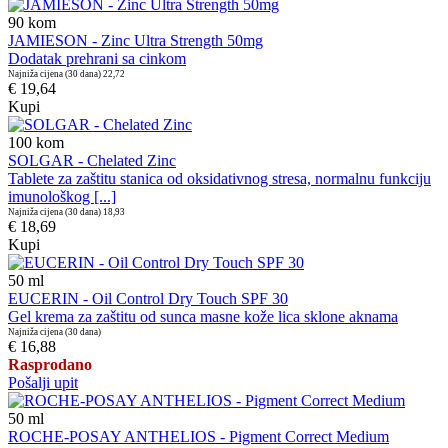
90
kom
JAMIESON - Zinc Ultra Strength 50mg
Dodatak prehrani sa cinkom
Najniža cijena (30 dana)
22,72
€ 19,64
Kupi
100
kom
SOLGAR - Chelated Zinc
Tablete za zaštitu stanica od oksidativnog stresa, normalnu funkciju
imunološkog [...]
Najniža cijena (30 dana)
18,93
€ 18,69
Kupi
50
ml
EUCERIN - Oil Control Dry Touch SPF 30
Gel krema za zaštitu od sunca masne kože lica sklone aknama
Najniža cijena (30 dana)
€ 16,88
Rasprodano
Pošalji upit
50
ml
ROCHE-POSAY ANTHELIOS - Pigment Correct Medium