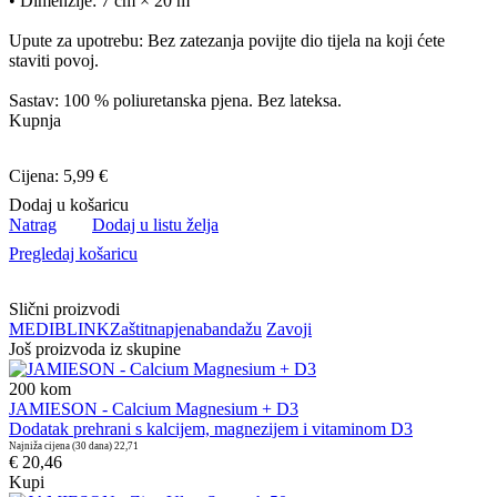
• Dimenzije: 7 cm × 20 m
Upute za upotrebu: Bez zatezanja povijte dio tijela na koji ćete
staviti povoj.
Sastav: 100 % poliuretanska pjena. Bez lateksa.
Kupnja
Cijena: 5,99 €
Dodaj u košaricu
Natrag
Dodaj u listu želja
Pregledaj košaricu
Slični proizvodi
MEDIBLINK
Zaštitna
pjena
bandažu
Zavoji
Još proizvoda iz skupine
200
kom
JAMIESON - Calcium Magnesium + D3
Dodatak prehrani s kalcijem, magnezijem i vitaminom D3
Najniža cijena (30 dana)
22,71
€ 20,46
Kupi