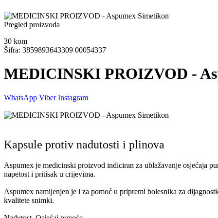
Pregled proizvoda
30
kom
Šifra: 3859893643309 00054337
MEDICINSKI PROIZVOD - Asp
WhatsApp
Viber
Instagram
Kapsule protiv nadutosti i plinova
Aspumex je medicinski proizvod indiciran za ublažavanje osjećaja pu
napetost i pritisak u crijevima.
Aspumex namijenjen je i za pomoć u pripremi bolesnika za dijagnostičk
kvalitete snimki.
Nadutost, Osjećaj punoće