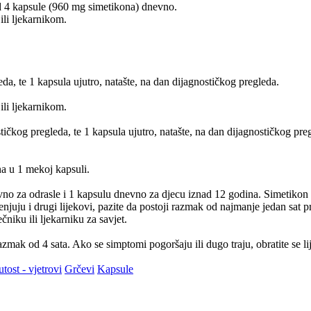
od 4 kapsule (960 mg simetikona) dnevno.
ili ljekarnikom.
da, te 1 kapsula ujutro, natašte, na dan dijagnostičkog pregleda.
ili ljekarnikom.
ičkog pregleda, te 1 kapsula ujutro, natašte, na dan dijagnostičkog pre
a u 1 mekoj kapsuli.
o za odrasle i 1 kapsulu dnevno za djecu iznad 12 godina. Simetikon m
juju i drugi lijekovi, pazite da postoji razmak od najmanje jedan sat
čniku ili ljekarniku za savjet.
zmak od 4 sata. Ako se simptomi pogoršaju ili dugo traju, obratite se lij
tost - vjetrovi
Grčevi
Kapsule