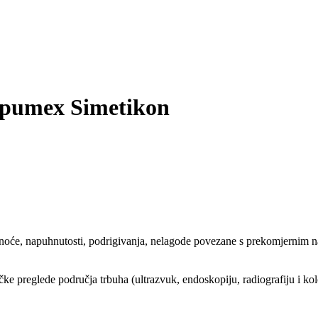
umex Simetikon
noće, napuhnutosti, podrigivanja, nelagode povezane s prekomjernim n
e preglede područja trbuha (ultrazvuk, endoskopiju, radiografiju i kolon