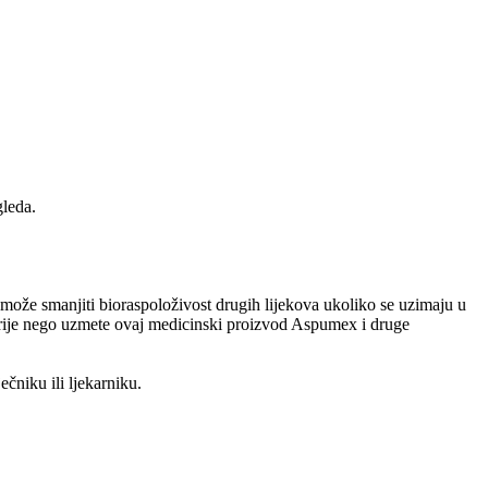
gleda.
ože smanjiti bioraspoloživost drugih lijekova ukoliko se uzimaju u
 prije nego uzmete ovaj medicinski proizvod Aspumex i druge
ečniku ili ljekarniku.