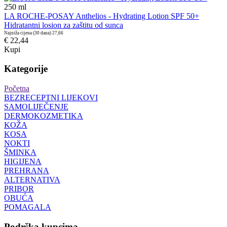
250
ml
LA ROCHE-POSAY Anthelios - Hydrating Lotion SPF 50+
Hidratantni losion za zaštitu od sunca
Najniža cijena (30 dana)
27,66
€ 22,44
Kupi
Kategorije
Početna
BEZRECEPTNI LIJEKOVI
SAMOLIJEČENJE
DERMOKOZMETIKA
KOŽA
KOSA
NOKTI
ŠMINKA
HIGIJENA
PREHRANA
ALTERNATIVA
PRIBOR
OBUĆA
POMAGALA
Podrška kupcima