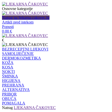
Osnovne kategorije
Natrag na ljekarna-cakovec.hr
Artikli pred istekom
Popusti
0,00
€
€
BEZRECEPTNI LIJEKOVI
SAMOLIJEČENJE
DERMOKOZMETIKA
KOŽA
KOSA
NOKTI
ŠMINKA
HIGIJENA
PREHRANA
ALTERNATIVA
PRIBOR
OBUĆA
POMAGALA
Natrag
LJEKARNA ČAKOVEC