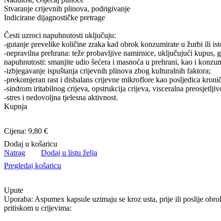
Stvaranje crijevnih plinova, podrigivanje
Indicirane dijagnostičke pretrage
Česti uzroci napuhnutosti uključuju:
-gutanje prevelike količine zraka kad obrok konzumirate u žurbi ili i
-nepravilna prehrana: teže probavljive namirnice, uključujući kupus, g
napuhnutosti: smanjite udio šećera i masnoća u prehrani, kao i konzum
-izbjegavanje ispuštanja crijevnih plinova zbog kulturalnih faktora;
-prekomjeran rast i disbalans crijevne mikroflore kao posljedica kronič
-sindrom iritabilnog crijeva, opstrukcija crijeva, visceralna preosjetljiv
-stres i nedovoljna tjelesna aktivnost.
Kupnja
Cijena: 9,80 €
Dodaj u košaricu
Natrag
Dodaj u listu želja
Pregledaj košaricu
Upute
Uporaba: Aspumex kapsule uzimaju se kroz usta, prije ili poslije obro
pritiskom u crijevima: