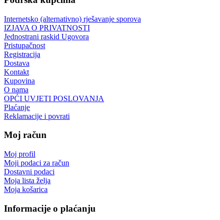
Internetsko (alternativno) rješavanje sporova
IZJAVA O PRIVATNOSTI
Jednostrani raskid Ugovora
Pristupačnost
Registracija
Dostava
Kontakt
Kupovina
O nama
OPĆI UVJETI POSLOVANJA
Plaćanje
Reklamacije i povrati
Moj račun
Moj profil
Moji podaci za račun
Dostavni podaci
Moja lista želja
Moja košarica
Informacije o plaćanju