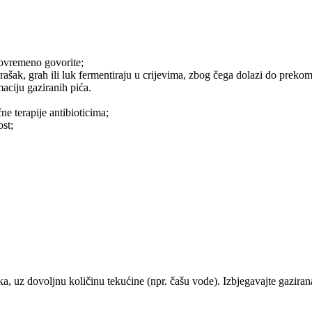
stovremeno govorite;
rašak, grah ili luk fermentiraju u crijevima, zbog čega dolazi do preko
aciju gaziranih pića.
ne terapije antibioticima;
ost;
ka, uz dovoljnu količinu tekućine (npr. čašu vode). Izbjegavajte gazir