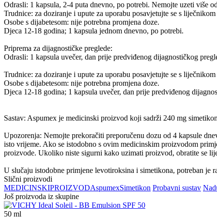
Odrasli: 1 kapsula, 2-4 puta dnevno, po potrebi. Nemojte uzeti više 
Trudnice: za doziranje i upute za uporabu posavjetujte se s liječnikom 
Osobe s dijabetesom: nije potrebna promjena doze.
Djeca 12-18 godina; 1 kapsula jednom dnevno, po potrebi.
Priprema za dijagnostičke preglede:
Odrasli: 1 kapsula uvečer, dan prije predviđenog dijagnostičkog pregle
Trudnice: za doziranje i upute za uporabu posavjetujte se s liječnikom 
Osobe s dijabetesom: nije potrebna promjena doze.
Djeca 12-18 godina; 1 kapsula uvečer, dan prije predviđenog dijagnost
Sastav: Aspumex je medicinski proizvod koji sadrži 240 mg simetikon
Upozorenja: Nemojte prekoračiti preporučenu dozu od 4 kapsule dnevn
isto vrijeme. Ako se istodobno s ovim medicinskim proizvodom primjen
proizvode. Ukoliko niste sigurni kako uzimati proizvod, obratite se lije
U slučaju istodobne primjene levotiroksina i simetikona, potreban je ra
Slični proizvodi
MEDICINSKI
PROIZVOD
Aspumex
Simetikon
Probavni sustav
Nadu
Još proizvoda iz skupine
50
ml