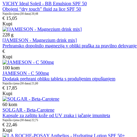
VICHY Ideal Soleil - BB Emulsion SPF 50
Obojeni “dry touch” fluid za lice SPF 50
Najniža cijena (30 dana)
20,48
€ 15,05
Kupi
228
g
[JAMIESON - Magnezium drink mix]
Prehransko dopolnilo magnezija v obliki praška za pravilno delovanje
€
Kupi
100
kom
JAMIESON - C 500mg
Dodatak prehrani obliku tableta s produljenim otpuštanjem
Najniža cijena (30 dana)
21,00
€ 17,85
Kupi
60
kom
SOLGAR - Beta-Carotene
Kapsule za zaštitu kože od UV zraka i jačanje imuniteta
Najniža cijena (30 dana)
22,75
€ 22,46
Kupi