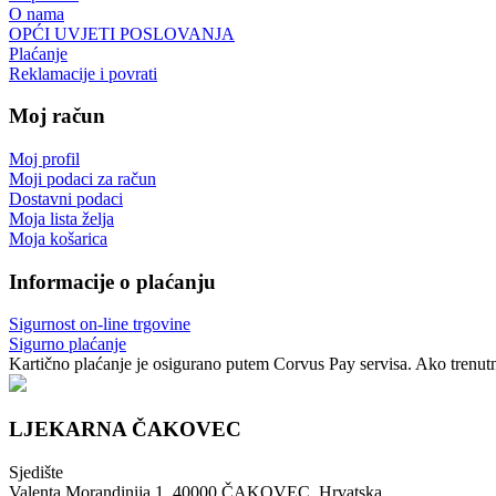
O nama
OPĆI UVJETI POSLOVANJA
Plaćanje
Reklamacije i povrati
Moj račun
Moj profil
Moji podaci za račun
Dostavni podaci
Moja lista želja
Moja košarica
Informacije o plaćanju
Sigurnost on-line trgovine
Sigurno plaćanje
Kartično plaćanje je osigurano putem Corvus Pay servisa. Ako trenutno
LJEKARNA ČAKOVEC
Sjedište
Valenta Morandinija 1, 40000 ČAKOVEC, Hrvatska