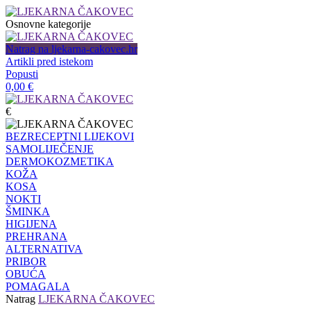
Osnovne kategorije
Natrag na ljekarna-cakovec.hr
Artikli pred istekom
Popusti
0,00
€
€
BEZRECEPTNI LIJEKOVI
SAMOLIJEČENJE
DERMOKOZMETIKA
KOŽA
KOSA
NOKTI
ŠMINKA
HIGIJENA
PREHRANA
ALTERNATIVA
PRIBOR
OBUĆA
POMAGALA
Natrag
LJEKARNA ČAKOVEC