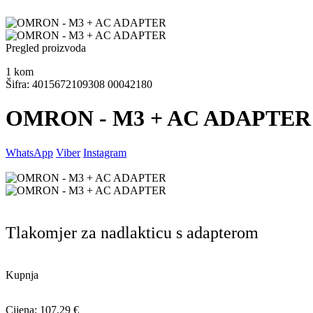
Pregled proizvoda
1
kom
Šifra: 4015672109308 00042180
OMRON - M3 + AC ADAPTER
WhatsApp
Viber
Instagram
Tlakomjer za nadlakticu s adapterom
Kupnja
Cijena: 107,29 €