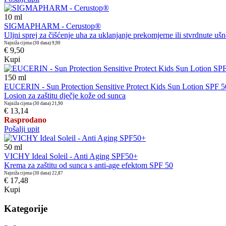
10
ml
SIGMAPHARM - Cerustop®
Uljni sprej za čišćenje uha za uklanjanje prekomjerne ili stvrdnute ušne 
Najniža cijena (30 dana)
9,90
€ 9,50
Kupi
150
ml
EUCERIN - Sun Protection Sensitive Protect Kids Sun Lotion SPF 
Losion za zaštitu dječje kože od sunca
Najniža cijena (30 dana)
21,90
€ 13,14
Rasprodano
Pošalji upit
50
ml
VICHY Ideal Soleil - Anti Aging SPF50+
Krema za zaštitu od sunca s anti-age efektom SPF 50
Najniža cijena (30 dana)
22,87
€ 17,48
Kupi
Kategorije