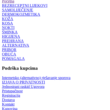
Početna
BEZRECEPTNI LIJEKOVI
SAMOLIJEČENJE
DERMOKOZMETIKA
KOŽA
KOSA
NOKTI
ŠMINKA
HIGIJENA
PREHRANA
ALTERNATIVA
PRIBOR
OBUĆA
POMAGALA
Podrška kupcima
Internetsko (alternativno) rješavanje sporova
IZJAVA O PRIVATNOSTI
Jednostrani raskid Ugovora
Pristupačnost
Registracija
Dostava
Kontakt
Kupovina