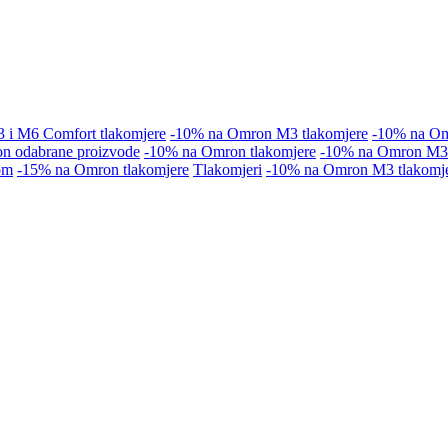
i M6 Comfort tlakomjere
-10% na Omron M3 tlakomjere
-10% na Om
n odabrane proizvode
-10% na Omron tlakomjere
-10% na Omron M3 
om
-15% na Omron tlakomjere
Tlakomjeri
-10% na Omron M3 tlakomj