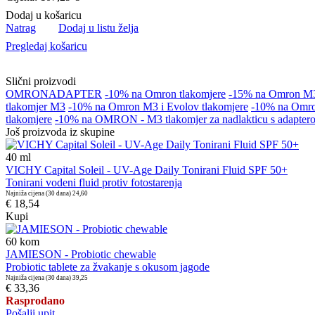
Dodaj u košaricu
Natrag
Dodaj u listu želja
Pregledaj košaricu
Slični proizvodi
OMRON
ADAPTER
-10% na Omron tlakomjere
-15% na Omron M3 
tlakomjer M3
-10% na Omron M3 i Evolov tlakomjere
-10% na Omro
tlakomjere
-10% na OMRON - M3 tlakomjer za nadlakticu s adapter
Još proizvoda iz skupine
40
ml
VICHY Capital Soleil - UV-Age Daily Tonirani Fluid SPF 50+
Tonirani vodeni fluid protiv fotostarenja
Najniža cijena (30 dana)
24,60
€ 18,54
Kupi
60
kom
JAMIESON - Probiotic chewable
Probiotic tablete za žvakanje s okusom jagode
Najniža cijena (30 dana)
39,25
€ 33,36
Rasprodano
Pošalji upit