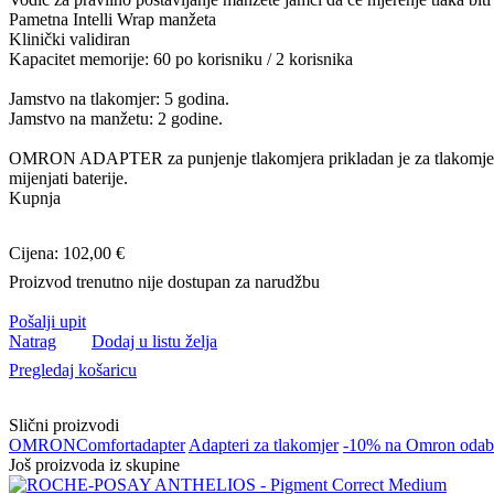
Pametna Intelli Wrap manžeta
Klinički validiran
Kapacitet memorije: 60 po korisniku / 2 korisnika
Jamstvo na tlakomjer: 5 godina.
Jamstvo na manžetu: 2 godine.
OMRON ADAPTER za punjenje tlakomjera prikladan je za tlakomjer M3
mijenjati baterije.
Kupnja
Cijena: 102,00 €
Proizvod trenutno nije dostupan za narudžbu
Pošalji upit
Natrag
Dodaj u listu želja
Pregledaj košaricu
Slični proizvodi
OMRON
Comfort
adapter
Adapteri za tlakomjer
-10% na Omron odabra
Još proizvoda iz skupine