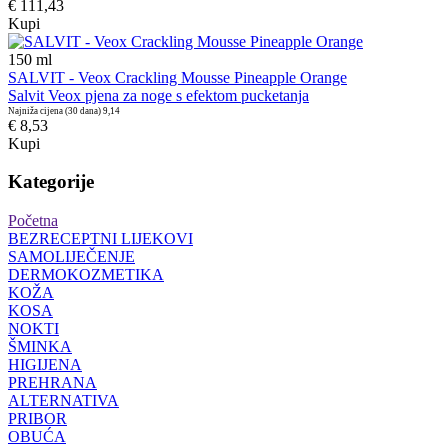
€ 111,43
Kupi
150
ml
SALVIT - Veox Crackling Mousse Pineapple Orange
Salvit Veox pjena za noge s efektom pucketanja
Najniža cijena (30 dana)
9,14
€ 8,53
Kupi
Kategorije
Početna
BEZRECEPTNI LIJEKOVI
SAMOLIJEČENJE
DERMOKOZMETIKA
KOŽA
KOSA
NOKTI
ŠMINKA
HIGIJENA
PREHRANA
ALTERNATIVA
PRIBOR
OBUĆA