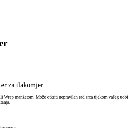
er
er za tlakomjer
lli Wrap manžetom. Može otkriti nepravilan rad srca tijekom vašeg uob
tanja.
 ispravno