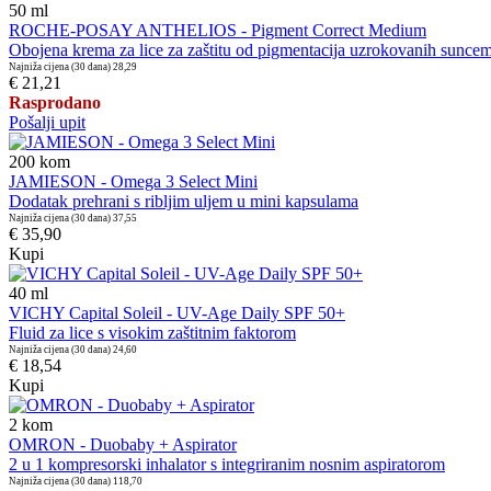
50
ml
ROCHE-POSAY ANTHELIOS - Pigment Correct Medium
Obojena krema za lice za zaštitu od pigmentacija uzrokovanih sunce
Najniža cijena (30 dana)
28,29
€ 21,21
Rasprodano
Pošalji upit
200
kom
JAMIESON - Omega 3 Select Mini
Dodatak prehrani s ribljim uljem u mini kapsulama
Najniža cijena (30 dana)
37,55
€ 35,90
Kupi
40
ml
VICHY Capital Soleil - UV-Age Daily SPF 50+
Fluid za lice s visokim zaštitnim faktorom
Najniža cijena (30 dana)
24,60
€ 18,54
Kupi
2
kom
OMRON - Duobaby + Aspirator
2 u 1 kompresorski inhalator s integriranim nosnim aspiratorom
Najniža cijena (30 dana)
118,70