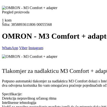
Pregled proizvoda
1
kom
Šifra: 3858893611806 00055568
OMRON - M3 Comfort + adapt
WhatsApp
Viber
Instagram
Tlakomjer za nadlakticu M3 Comfort + adapt
Potpuno automatski tlakomjer za nadlakticu M3 Comfort dolazi s Inte
dva odvojena korisnika što vam omogućava praćenje pojedinačnih oči
Specifikacije:
Detekcija nepravilnog srčanog ritma
Intellisense tehnologija
Vodič za pravilno postavljanje manžete jamči da će mjerenje tlaka biti