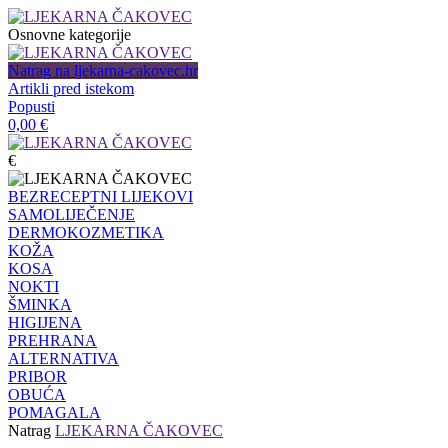
Osnovne kategorije
Natrag na ljekarna-cakovec.hr
Artikli pred istekom
Popusti
0,00
€
€
BEZRECEPTNI LIJEKOVI
SAMOLIJEČENJE
DERMOKOZMETIKA
KOŽA
KOSA
NOKTI
ŠMINKA
HIGIJENA
PREHRANA
ALTERNATIVA
PRIBOR
OBUĆA
POMAGALA
Natrag
LJEKARNA ČAKOVEC