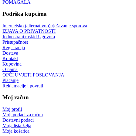
POMAGALA
Podrška kupcima
Internetsko (alternativno) rješavanje sporova
IZJAVA O PRIVATNOSTI
Jednostrani raskid Ugovora
Pristupačnost
Registracija
Dostava
Kontakt
Kupovina
O nama
OPĆI UVJETI POSLOVANJA
Plaćanje
Reklamacije i povrati
Moj račun
Moj profil
Moji podaci za račun
Dostavni podaci
Moja lista želja
Moja košarica