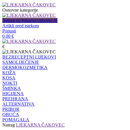
Osnovne kategorije
Natrag na ljekarna-cakovec.hr
Artikli pred istekom
Popusti
0,00
€
€
BEZRECEPTNI LIJEKOVI
SAMOLIJEČENJE
DERMOKOZMETIKA
KOŽA
KOSA
NOKTI
ŠMINKA
HIGIJENA
PREHRANA
ALTERNATIVA
PRIBOR
OBUĆA
POMAGALA
Natrag
LJEKARNA ČAKOVEC