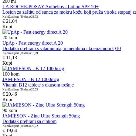
200
ml
LA ROCHE-POSAY Anthelios - Lotion SPF 50+
Losion za zaštitu od sunca za mokru kožu koji pruža visoka stupanj za
Najniža cijena (30 dana)
26,72
€ 21,04
Kupi
20
kom
UpAp - Fast energy direct A 20
Dodatka prehrani s vitaminima, mineralima i koenzimom Q10
Najniža cijena (30 dana)
13,09
€ 11,13
Kupi
100
kom
JAMIESON - B 12 1000mcg
Vitamin B12 tablete s okusom trešnje
Najniža cijena (30 dana)
20,03
€ 20,46
Kupi
90
kom
JAMIESON - Zinc Ultra Strength 50mg
Dodatak prehrani sa cinkom
Najniža cijena (30 dana)
22,72
€ 19,64
Kupi