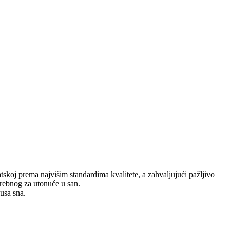
koj prema najvišim standardima kvalitete, a zahvaljujući pažljivo
trebnog za utonuće u san.
lusa sna.