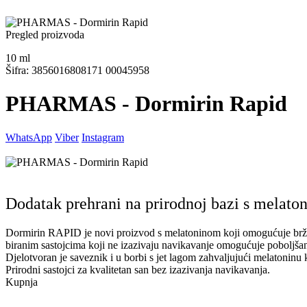
Pregled proizvoda
10
ml
Šifra: 3856016808171 00045958
PHARMAS - Dormirin Rapid
WhatsApp
Viber
Instagram
Dodatak prehrani na prirodnoj bazi s melato
Dormirin RAPID je novi proizvod s melatoninom koji omogućuje brže us
biranim sastojcima koji ne izazivaju navikavanje omogućuje poboljšan
Djelotvoran je saveznik i u borbi s jet lagom zahvaljujući melatoninu k
Prirodni sastojci za kvalitetan san bez izazivanja navikavanja.
Kupnja