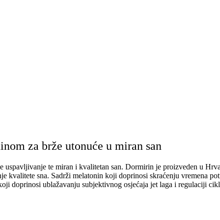
ninom za brže utonuće u miran san
pavljivanje te miran i kvalitetan san. Dormirin je proizveden u Hrvats
je kvalitete sna. Sadrži melatonin koji doprinosi skraćenju vremena po
oji doprinosi ublažavanju subjektivnog osjećaja jet laga i regulaciji cik