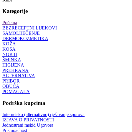
Kategorije
Početna
BEZRECEPTNI LIJEKOVI
SAMOLIJEČENJE
DERMOKOZMETIKA
KOŽA
KOSA
NOKTI
ŠMINKA
HIGIJENA
PREHRANA
ALTERNATIVA
PRIBOR
OBUĆA
POMAGALA
Podrška kupcima
Internetsko (alternativno) rješavanje sporova
IZJAVA O PRIVATNOSTI
Jednostrani raskid Ugovora
Pristupačnost