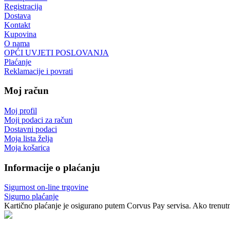
Registracija
Dostava
Kontakt
Kupovina
O nama
OPĆI UVJETI POSLOVANJA
Plaćanje
Reklamacije i povrati
Moj račun
Moj profil
Moji podaci za račun
Dostavni podaci
Moja lista želja
Moja košarica
Informacije o plaćanju
Sigurnost on-line trgovine
Sigurno plaćanje
Kartično plaćanje je osigurano putem Corvus Pay servisa. Ako trenutno