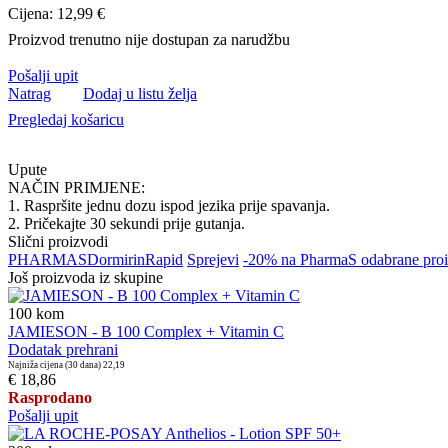
Cijena: 12,99 €
Proizvod trenutno nije dostupan za narudžbu
Pošalji upit
Natrag
Dodaj u listu želja
Pregledaj košaricu
Upute
NAČIN PRIMJENE:
1. Raspršite jednu dozu ispod jezika prije spavanja.
2. Pričekajte 30 sekundi prije gutanja.
Slični proizvodi
PHARMAS
Dormirin
Rapid
Sprejevi
-20% na PharmaS odabrane pro
Još proizvoda iz skupine
100
kom
JAMIESON - B 100 Complex + Vitamin C
Dodatak prehrani
Najniža cijena (30 dana)
22,19
€ 18,86
Rasprodano
Pošalji upit