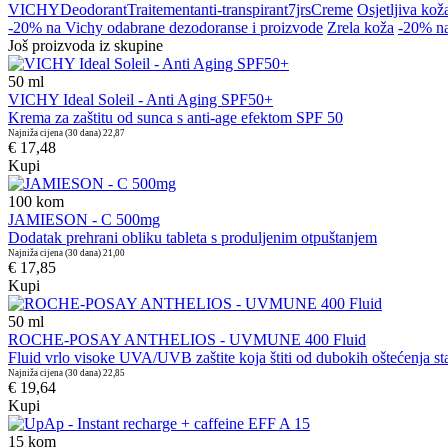
VICHY
Deodorant
Traitement
anti-transpirant
7jrs
Creme
Osjetljiva kož
-20% na Vichy odabrane dezodoranse i proizvode
Zrela koža
-20% na
Još proizvoda iz skupine
50
ml
VICHY Ideal Soleil - Anti Aging SPF50+
Krema za zaštitu od sunca s anti-age efektom SPF 50
Najniža cijena (30 dana)
22,87
€ 17,48
Kupi
100
kom
JAMIESON - C 500mg
Dodatak prehrani obliku tableta s produljenim otpuštanjem
Najniža cijena (30 dana)
21,00
€ 17,85
Kupi
50
ml
ROCHE-POSAY ANTHELIOS - UVMUNE 400 Fluid
Fluid vrlo visoke UVA/UVB zaštite koja štiti od dubokih oštećenja st
Najniža cijena (30 dana)
22,85
€ 19,64
Kupi
15
kom