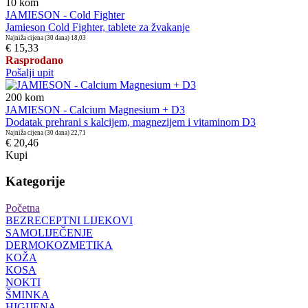
10
kom
JAMIESON - Cold Fighter
Jamieson Cold Fighter, tablete za žvakanje
Najniža cijena (30 dana)
18,03
€ 15,33
Rasprodano
Pošalji upit
200
kom
JAMIESON - Calcium Magnesium + D3
Dodatak prehrani s kalcijem, magnezijem i vitaminom D3
Najniža cijena (30 dana)
22,71
€ 20,46
Kupi
Kategorije
Početna
BEZRECEPTNI LIJEKOVI
SAMOLIJEČENJE
DERMOKOZMETIKA
KOŽA
KOSA
NOKTI
ŠMINKA
HIGIJENA