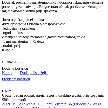
Dodatak prehrani s melatoninom koji doprinosi skraćenju vremena
potrebnog za usnivanje. Blagotvoran učinak postiže se uzimanjem 1
mg melatonina kratko prije spavanja.
-brzo otpuštanje melatonina
-brza apsorpcija i visoka bioraspoloživost
-jednostavna primjena
-ugodan okus
-smanjena iritacija membrane gastrointestinalnog trakta
-1 mg melatonina – 75 doza
-oralni sprej
Kupnja
Cijena: 9,90 €
Dodaj u košaricu
Natrag
Dodaj u listu želja
Pregledaj košaricu
Upute
Upute : Jedan potisak spreja raspršiti direktno u usta, prije spavanja.
Slični proizvodi
ZONA
VITAL
Sleep
RAPID
Spray
Vitamin B6 (Piridoksin)
Stres i