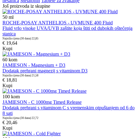
nesanica
Melatonin
Tablete za žvakanje
Još proizvoda iz skupine
50
ml
ROCHE-POSAY ANTHELIOS - UVMUNE 400 Fluid
Fluid vrlo visoke UVA/UVB zaštite koja štiti od dubokih oštećenja
stanica
Najniža cijena (30 dana)
22,85
€ 19,64
Kupi
60
kom
JAMIESON - Magnesium + D3
Dodatak prehrani magnezij s vitaminom D3
Najniža cijena (30 dana)
21,58
€ 18,81
Kupi
100
kom
JAMIESON - C 1000mg Timed Release
Dodatak prehrani s vitaminom C s vremenskim otpuštanjem od 6 do
8 sati
Najniža cijena (30 dana)
22,72
€ 20,46
Kupi