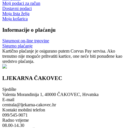
Moji podaci za račun
Dostavni podaci
Moja lista želja
Moja košarica
Informacije o plaćanju
Sigurnost on-line trgovine
Sigurno plaćanje
Kartično plaćanje je osigurano putem Corvus Pay servisa. Ako
trenutno nije moguće prihvatiti kartice, one neće biti ponuđene kao
sredstvo plaćanja.
LJEKARNA ČAKOVEC
Sjedište
Valenta Morandinija 1, 40000 ČAKOVEC, Hrvatska
E-mail
centrala@ljekarna-cakovec.hr
Kontakt mobilni telefon
099/545-9071
Radno vrijeme
08.00-14.30