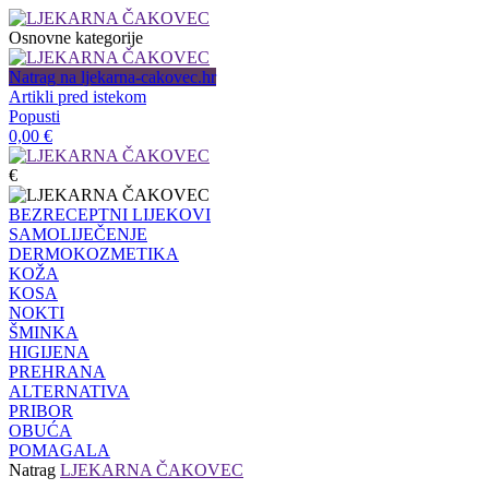
Osnovne kategorije
Natrag na ljekarna-cakovec.hr
Artikli pred istekom
Popusti
0,00
€
€
BEZRECEPTNI LIJEKOVI
SAMOLIJEČENJE
DERMOKOZMETIKA
KOŽA
KOSA
NOKTI
ŠMINKA
HIGIJENA
PREHRANA
ALTERNATIVA
PRIBOR
OBUĆA
POMAGALA
Natrag
LJEKARNA ČAKOVEC