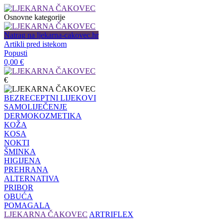
Osnovne kategorije
Natrag na ljekarna-cakovec.hr
Artikli pred istekom
Popusti
0,00
€
€
BEZRECEPTNI LIJEKOVI
SAMOLIJEČENJE
DERMOKOZMETIKA
KOŽA
KOSA
NOKTI
ŠMINKA
HIGIJENA
PREHRANA
ALTERNATIVA
PRIBOR
OBUĆA
POMAGALA
LJEKARNA ČAKOVEC
ARTRIFLEX