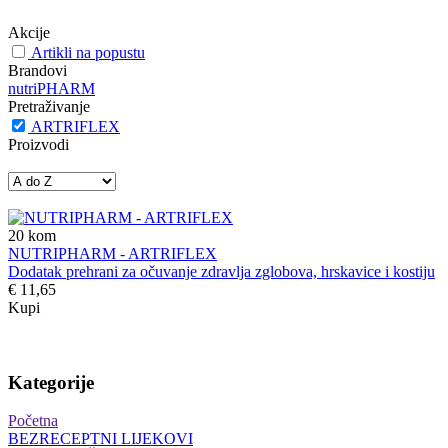
Akcije
Artikli na popustu
Brandovi
nutriPHARM
Pretraživanje
ARTRIFLEX
Proizvodi
20
kom
NUTRIPHARM - ARTRIFLEX
Dodatak prehrani za očuvanje zdravlja zglobova, hrskavice i kostiju
€ 11,65
Kupi
Kategorije
Početna
BEZRECEPTNI LIJEKOVI