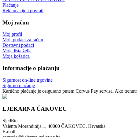
Plaćanje
Reklamacije i povrati
Moj račun
Moj profil
Moji podaci za račun
Dostavni podaci
Moja lista želja
Moja košarica
Informacije o plaćanju
Sigurnost on-line trgovine
Sigurno plaćanje
Kartično plaćanje je osigurano putem Corvus Pay servisa. Ako trenutno
LJEKARNA ČAKOVEC
Sjedište
Valenta Morandinija 1, 40000 ČAKOVEC, Hrvatska
E-mail