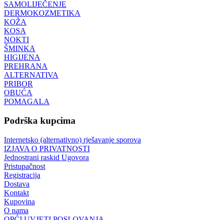
SAMOLIJEČENJE
DERMOKOZMETIKA
KOŽA
KOSA
NOKTI
ŠMINKA
HIGIJENA
PREHRANA
ALTERNATIVA
PRIBOR
OBUĆA
POMAGALA
Podrška kupcima
Internetsko (alternativno) rješavanje sporova
IZJAVA O PRIVATNOSTI
Jednostrani raskid Ugovora
Pristupačnost
Registracija
Dostava
Kontakt
Kupovina
O nama
OPĆI UVJETI POSLOVANJA