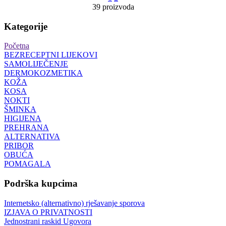
39 proizvoda
Kategorije
Početna
BEZRECEPTNI LIJEKOVI
SAMOLIJEČENJE
DERMOKOZMETIKA
KOŽA
KOSA
NOKTI
ŠMINKA
HIGIJENA
PREHRANA
ALTERNATIVA
PRIBOR
OBUĆA
POMAGALA
Podrška kupcima
Internetsko (alternativno) rješavanje sporova
IZJAVA O PRIVATNOSTI
Jednostrani raskid Ugovora