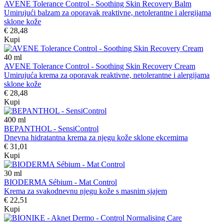
AVENE Tolerance Control - Soothing Skin Recovery Balm
Umirujući balzam za oporavak reaktivne, netolerantne i alergijama
sklone kože
€ 28,48
Kupi
40
ml
AVENE Tolerance Control - Soothing Skin Recovery Cream
Umirujuća krema za oporavak reaktivne, netolerantne i alergijama
sklone kože
€ 28,48
Kupi
400
ml
BEPANTHOL - SensiControl
Dnevna hidratantna krema za njegu kože sklone ekcemima
€ 31,01
Kupi
30
ml
BIODERMA Sébium - Mat Control
Krema za svakodnevnu njegu kože s masnim sjajem
€ 22,51
Kupi