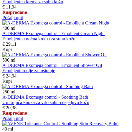
Emolijentna krema za suhu kožu
€ 11,94
Rasprodano
Pošalji upit
400
ml
A-DERMA Exomega control - Emollient Cream Night
Emolijentna noćna krema za suhu kožu
€ 29,11
Kupi
500
ml
A-DERMA Exomega control - Emollient Shower Oil
Emolijentno ulje za tuširanje
€ 24,94
Kupi
250
ml
A-DERMA Exomega control - Soothing Bath
Umirujuća kupka za vrlo suhu i osjetljivu kožu
€ 20,38
Rasprodano
Pošalji upit
40
ml