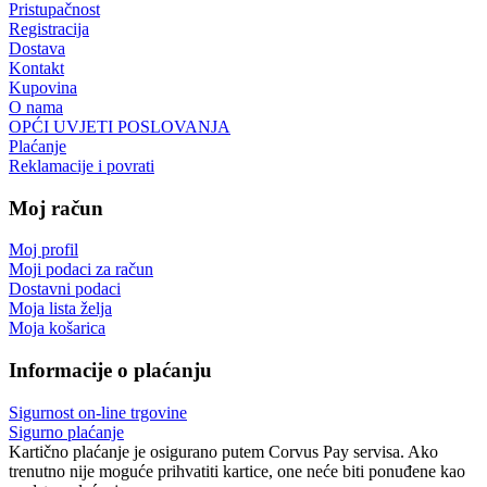
Pristupačnost
Registracija
Dostava
Kontakt
Kupovina
O nama
OPĆI UVJETI POSLOVANJA
Plaćanje
Reklamacije i povrati
Moj račun
Moj profil
Moji podaci za račun
Dostavni podaci
Moja lista želja
Moja košarica
Informacije o plaćanju
Sigurnost on-line trgovine
Sigurno plaćanje
Kartično plaćanje je osigurano putem Corvus Pay servisa. Ako
trenutno nije moguće prihvatiti kartice, one neće biti ponuđene kao