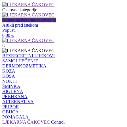
Osnovne kategorije
Natrag na ljekarna-cakovec.hr
Artikli pred istekom
Popusti
0,00
€
€
BEZRECEPTNI LIJEKOVI
SAMOLIJEČENJE
DERMOKOZMETIKA
KOŽA
KOSA
NOKTI
ŠMINKA
HIGIJENA
PREHRANA
ALTERNATIVA
PRIBOR
OBUĆA
POMAGALA
LJEKARNA ČAKOVEC
Control