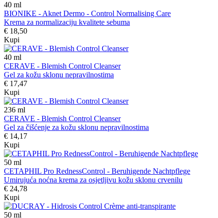
40
ml
BIONIKE - Aknet Dermo - Control Normalising Care
Krema za normalizaciju kvalitete sebuma
€ 18,50
Kupi
40
ml
CERAVE - Blemish Control Cleanser
Gel za kožu sklonu nepravilnostima
€ 17,47
Kupi
236
ml
CERAVE - Blemish Control Cleanser
Gel za čišćenje za kožu sklonu nepravilnostima
€ 14,17
Kupi
50
ml
CETAPHIL Pro RednessControl - Beruhigende Nachtpflege
Umirujuća noćna krema za osjetljivu kožu sklonu crvenilu
€ 24,78
Kupi
50
ml