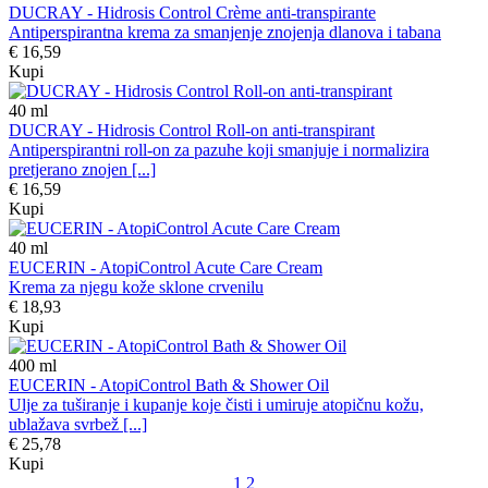
DUCRAY - Hidrosis Control Crème anti-transpirante
Antiperspirantna krema za smanjenje znojenja dlanova i tabana
€ 16,59
Kupi
40
ml
DUCRAY - Hidrosis Control Roll-on anti-transpirant
Antiperspirantni roll-on za pazuhe koji smanjuje i normalizira
pretjerano znojen [...]
€ 16,59
Kupi
40
ml
EUCERIN - AtopiControl Acute Care Cream
Krema za njegu kože sklone crvenilu
€ 18,93
Kupi
400
ml
EUCERIN - AtopiControl Bath & Shower Oil
Ulje za tuširanje i kupanje koje čisti i umiruje atopičnu kožu,
ublažava svrbež [...]
€ 25,78
Kupi
1
2