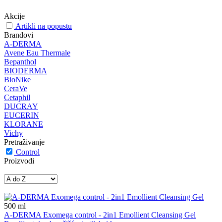
Akcije
Artikli na popustu
Brandovi
A-DERMA
Avene Eau Thermale
Bepanthol
BIODERMA
BioNike
CeraVe
Cetaphil
DUCRAY
EUCERIN
KLORANE
Vichy
Pretraživanje
Control
Proizvodi
500
ml
A-DERMA Exomega control - 2in1 Emollient Cleansing Gel