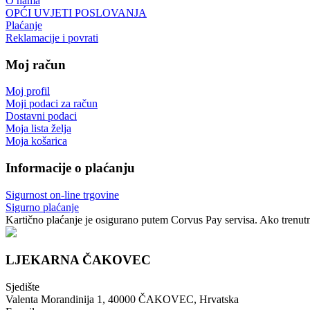
O nama
OPĆI UVJETI POSLOVANJA
Plaćanje
Reklamacije i povrati
Moj račun
Moj profil
Moji podaci za račun
Dostavni podaci
Moja lista želja
Moja košarica
Informacije o plaćanju
Sigurnost on-line trgovine
Sigurno plaćanje
Kartično plaćanje je osigurano putem Corvus Pay servisa. Ako trenutno
LJEKARNA ČAKOVEC
Sjedište
Valenta Morandinija 1, 40000 ČAKOVEC, Hrvatska