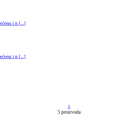
ćenu i n [...]
ćenu i n [...]
1
5 proizvoda