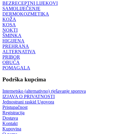
BEZRECEPTNI LIJEKOVI
SAMOLIJEČENJE
DERMOKOZMETIKA
KOŽA
KOSA
NOKTI
ŠMINKA
HIGIJENA
PREHRANA
ALTERNATIVA
PRIBOR
OBUĆA
POMAGALA
Podrška kupcima
Internetsko (alternativno) rješavanje sporova
IZJAVA O PRIVATNOSTI
Jednostrani raskid Ugovora
Pristupačnost
Registracija
Dostava
Kontakt
Kupovina