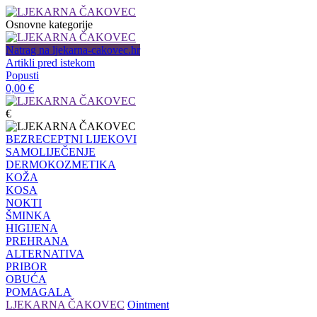
Osnovne kategorije
Natrag na ljekarna-cakovec.hr
Artikli pred istekom
Popusti
0,00
€
€
BEZRECEPTNI LIJEKOVI
SAMOLIJEČENJE
DERMOKOZMETIKA
KOŽA
KOSA
NOKTI
ŠMINKA
HIGIJENA
PREHRANA
ALTERNATIVA
PRIBOR
OBUĆA
POMAGALA
LJEKARNA ČAKOVEC
Ointment