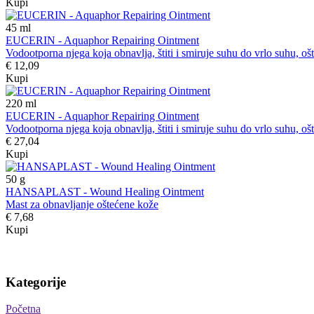
Kupi
45
ml
EUCERIN - Aquaphor Repairing Ointment
Vodootporna njega koja obnavlja, štiti i smiruje suhu do vrlo suhu, ošte
€ 12,09
Kupi
220
ml
EUCERIN - Aquaphor Repairing Ointment
Vodootporna njega koja obnavlja, štiti i smiruje suhu do vrlo suhu, ošte
€ 27,04
Kupi
50
g
HANSAPLAST - Wound Healing Ointment
Mast za obnavljanje oštećene kože
€ 7,68
Kupi
Kategorije
Početna