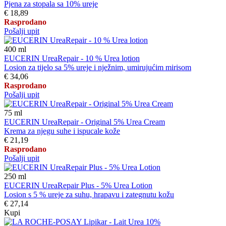
Pjena za stopala sa 10% ureje
€ 18,89
Rasprodano
Pošalji upit
400
ml
EUCERIN UreaRepair - 10 % Urea lotion
Losion za tijelo sa 5% ureje i nježnim, umirujućim mirisom
€ 34,06
Rasprodano
Pošalji upit
75
ml
EUCERIN UreaRepair - Original 5% Urea Cream
Krema za njegu suhe i ispucale kože
€ 21,19
Rasprodano
Pošalji upit
250
ml
EUCERIN UreaRepair Plus - 5% Urea Lotion
Losion s 5 % ureje za suhu, hrapavu i zategnutu kožu
€ 27,14
Kupi