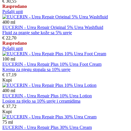
€ 30,55
Rasprodano
Pošalji upit
400
ml
EUCERIN - Urea Repair Original 5% Urea Washfluid
Fluid za pranje suhe kože sa 5% ureje
€ 22,70
Rasprodano
Pošalji upit
100
ml
EUCERIN - Urea Repair Plus 10% Urea Foot Cream
Krema za njegu stopala sa 10% ureje
€ 17,19
Kupi
400
ml
EUCERIN - Urea Repair Plus 10% Urea Lotion
Losion za tijelo sa 10% ureje i ceramidima
€ 37,72
Kupi
75
ml
EUCERIN - Urea Repair Plus 30% Urea Cream