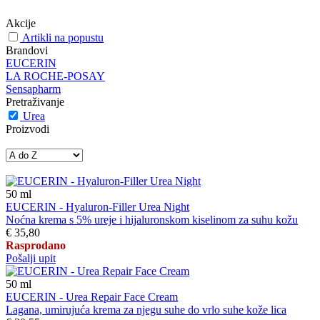
Akcije
Artikli na popustu
Brandovi
EUCERIN
LA ROCHE-POSAY
Sensapharm
Pretraživanje
Urea
Proizvodi
50
ml
EUCERIN - Hyaluron-Filler Urea Night
Noćna krema s 5% ureje i hijaluronskom kiselinom za suhu kožu
€ 35,80
Rasprodano
Pošalji upit
50
ml
EUCERIN - Urea Repair Face Cream
Lagana, umirujuća krema za njegu suhe do vrlo suhe kože lica