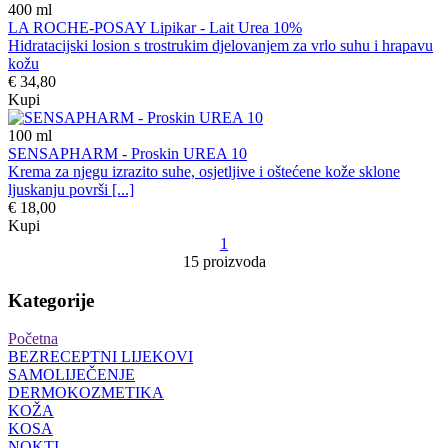
400
ml
LA ROCHE-POSAY Lipikar - Lait Urea 10%
Hidratacijski losion s trostrukim djelovanjem za vrlo suhu i hrapavu
kožu
€ 34,80
Kupi
100
ml
SENSAPHARM - Proskin UREA 10
Krema za njegu izrazito suhe, osjetljive i oštećene kože sklone
ljuskanju površi [...]
€ 18,00
Kupi
1
15 proizvoda
Kategorije
Početna
BEZRECEPTNI LIJEKOVI
SAMOLIJEČENJE
DERMOKOZMETIKA
KOŽA
KOSA
NOKTI