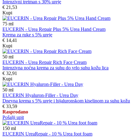
Intenzivni tretman s 30% ureje
€ 21,53
Kupi
75
ml
EUCERIN - Urea Repair Plus 5% Urea Hand Cream
Krema za ruke s 5% ureje
€ 14,41
Kupi
50
ml
EUCERIN - Urea Repair Rich Face Cream
Intenzivna noćna krema za suhu do vrlo suhu kožu lica
€ 32,91
Kupi
50
ml
EUCERIN Hyaluron-Filler - Urea Day
Dnevna krema s 5% ureje i hijaluronskom kiselinom za suhu kožu
€ 33,59
Rasprodano
Pošalji upit
150
ml
EUCERIN UreaRepair - 10 % Urea foot foam