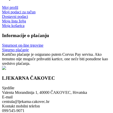
Moj profil
Moji podaci za račun
Dostavni podaci
Moja lista želja
Moja košarica
Informacije o plaćanju
Sigurnost on-line trgovine
Sigurno plaćanje
Kartično plaćanje je osigurano putem Corvus Pay servisa. Ako
trenutno nije moguće prihvatiti kartice, one neće biti ponuđene kao
sredstvo plaćanja.
LJEKARNA ČAKOVEC
Sjedište
Valenta Morandinija 1, 40000 ČAKOVEC, Hrvatska
E-mail
centrala@ljekarna-cakovec.hr
Kontakt mobilni telefon
099/545-9071