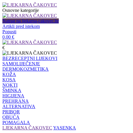
Osnovne kategorije
Natrag na ljekarna-cakovec.hr
Artikli pred istekom
Popusti
0,00
€
€
BEZRECEPTNI LIJEKOVI
SAMOLIJEČENJE
DERMOKOZMETIKA
KOŽA
KOSA
NOKTI
ŠMINKA
HIGIJENA
PREHRANA
ALTERNATIVA
PRIBOR
OBUĆA
POMAGALA
LJEKARNA ČAKOVEC
YASENKA