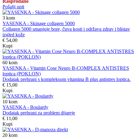
Rasprodano
Pošalji upit
3
kom
YASENKA - Skinage collagen 5000
Collagen 5000 smanjuje bore, čuva kosti i održava zdrav i blistav
izgled kože
€ 54,00
Kupi
60
kom
YASENKA - Vitamin Cose Neuro B-COMPLEX ANTISTRES
loptica (POKLON)
Dodatak prehrani s kompleksom vitamina B plus antistres loptica.
€ 15,00
Kupi
10
kom
YASENKA - Boulardy
Dodatak prehrani za problem dijareje
€ 11,00
Kupi
20
kom