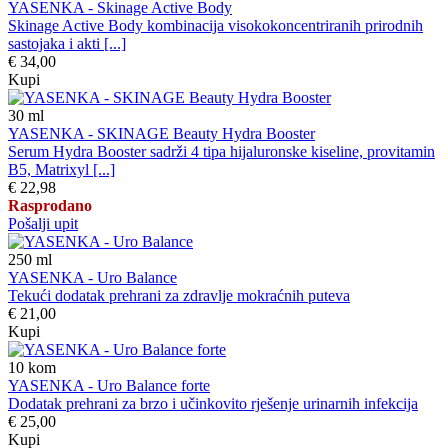
YASENKA - Skinage Active Body
Skinage Active Body kombinacija visokokoncentriranih prirodnih
sastojaka i akti [...]
€ 34,00
Kupi
30
ml
YASENKA - SKINAGE Beauty Hydra Booster
Serum Hydra Booster sadrži 4 tipa hijaluronske kiseline, provitamin
B5, Matrixyl [...]
€ 22,98
Rasprodano
Pošalji upit
250
ml
YASENKA - Uro Balance
Tekući dodatak prehrani za zdravlje mokraćnih puteva
€ 21,00
Kupi
10
kom
YASENKA - Uro Balance forte
Dodatak prehrani za brzo i učinkovito rješenje urinarnih infekcija
€ 25,00
Kupi