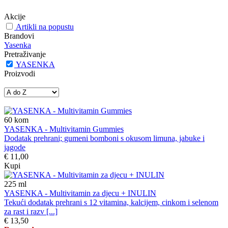
Akcije
Artikli na popustu
Brandovi
Yasenka
Pretraživanje
YASENKA
Proizvodi
60
kom
YASENKA - Multivitamin Gummies
Dodatak prehrani; gumeni bomboni s okusom limuna, jabuke i
jagode
€ 11,00
Kupi
225
ml
YASENKA - Multivitamin za djecu + INULIN
Tekući dodatak prehrani s 12 vitamina, kalcijem, cinkom i selenom
za rast i razv [...]
€ 13,50