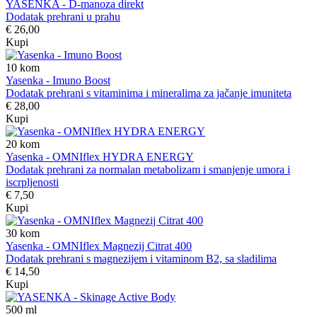
YASENKA - D-manoza direkt
Dodatak prehrani u prahu
€ 26,00
Kupi
10
kom
Yasenka - Imuno Boost
Dodatak prehrani s vitaminima i mineralima za jačanje imuniteta
€ 28,00
Kupi
20
kom
Yasenka - OMNIflex HYDRA ENERGY
Dodatak prehrani za normalan metabolizam i smanjenje umora i
iscrpljenosti
€ 7,50
Kupi
30
kom
Yasenka - OMNIflex Magnezij Citrat 400
Dodatak prehrani s magnezijem i vitaminom B2, sa sladilima
€ 14,50
Kupi
500
ml