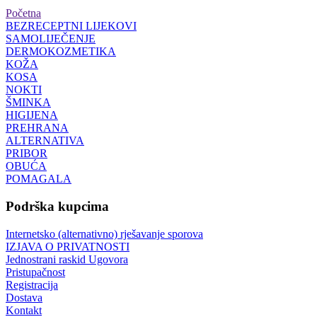
Početna
BEZRECEPTNI LIJEKOVI
SAMOLIJEČENJE
DERMOKOZMETIKA
KOŽA
KOSA
NOKTI
ŠMINKA
HIGIJENA
PREHRANA
ALTERNATIVA
PRIBOR
OBUĆA
POMAGALA
Podrška kupcima
Internetsko (alternativno) rješavanje sporova
IZJAVA O PRIVATNOSTI
Jednostrani raskid Ugovora
Pristupačnost
Registracija
Dostava
Kontakt