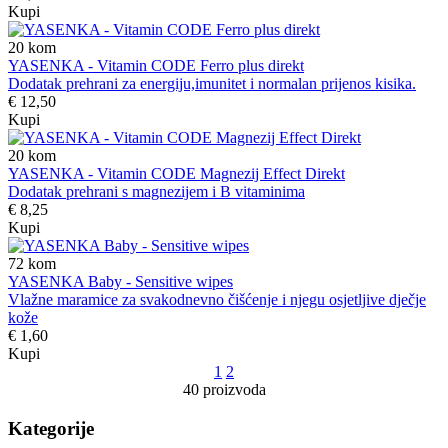
Kupi
20
kom
YASENKA - Vitamin CODE Ferro plus direkt
Dodatak prehrani za energiju,imunitet i normalan prijenos kisika.
€ 12,50
Kupi
20
kom
YASENKA - Vitamin CODE Magnezij Effect Direkt
Dodatak prehrani s magnezijem i B vitaminima
€ 8,25
Kupi
72
kom
YASENKA Baby - Sensitive wipes
Vlažne maramice za svakodnevno čišćenje i njegu osjetljive dječje
kože
€ 1,60
Kupi
1
2
40 proizvoda
Kategorije