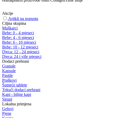
Hamapharm proizvode osim CollagenTime linije
Akcije
Artikli na popustu
Ciljna skupina
Muškarci
Bebe: 0 - 4 mjeseci
Bebe: 4 - 6 mjeseci
Bebe: 6 - 10 mjeseci
Bebe: 10 - 12 mjeseci
Djeca: 12 - 24 mjeseci
Djeca: 24 i više mjeseci
Dodaci prehrani
Granule
Kapsule
Pastile
Praškovi
Šumeće tablete
Tekući dodaci prehrani
Kapi - biljne kapi
Sirupi
Lokalna primjena
Gelovi
Pjene