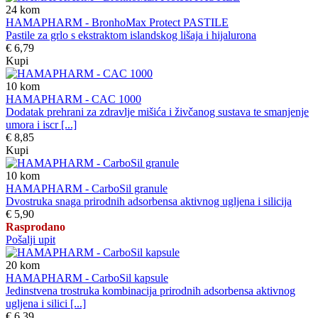
24
kom
HAMAPHARM - BronhoMax Protect PASTILE
Pastile za grlo s ekstraktom islandskog lišaja i hijalurona
€ 6,79
Kupi
10
kom
HAMAPHARM - CAC 1000
Dodatak prehrani za zdravlje mišića i živčanog sustava te smanjenje
umora i iscr [...]
€ 8,85
Kupi
10
kom
HAMAPHARM - CarboSil granule
Dvostruka snaga prirodnih adsorbensa aktivnog ugljena i silicija
€ 5,90
Rasprodano
Pošalji upit
20
kom
HAMAPHARM - CarboSil kapsule
Jedinstvena trostruka kombinacija prirodnih adsorbensa aktivnog
ugljena i silici [...]
€ 6,39