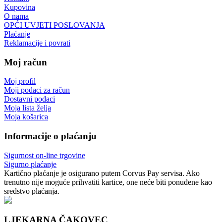
Kupovina
O nama
OPĆI UVJETI POSLOVANJA
Plaćanje
Reklamacije i povrati
Moj račun
Moj profil
Moji podaci za račun
Dostavni podaci
Moja lista želja
Moja košarica
Informacije o plaćanju
Sigurnost on-line trgovine
Sigurno plaćanje
Kartično plaćanje je osigurano putem Corvus Pay servisa. Ako
trenutno nije moguće prihvatiti kartice, one neće biti ponuđene kao
sredstvo plaćanja.
LJEKARNA ČAKOVEC