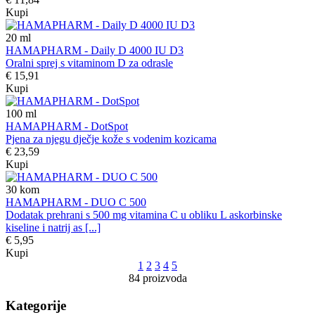
Kupi
20
ml
HAMAPHARM - Daily D 4000 IU D3
Oralni sprej s vitaminom D za odrasle
€ 15,91
Kupi
100
ml
HAMAPHARM - DotSpot
Pjena za njegu dječje kože s vodenim kozicama
€ 23,59
Kupi
30
kom
HAMAPHARM - DUO C 500
Dodatak prehrani s 500 mg vitamina C u obliku L askorbinske
kiseline i natrij as [...]
€ 5,95
Kupi
1
2
3
4
5
84 proizvoda
Kategorije