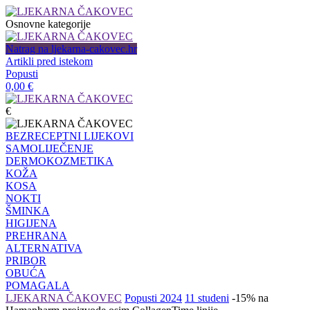
Osnovne kategorije
Natrag na ljekarna-cakovec.hr
Artikli pred istekom
Popusti
0,00
€
€
BEZRECEPTNI LIJEKOVI
SAMOLIJEČENJE
DERMOKOZMETIKA
KOŽA
KOSA
NOKTI
ŠMINKA
HIGIJENA
PREHRANA
ALTERNATIVA
PRIBOR
OBUĆA
POMAGALA
LJEKARNA ČAKOVEC
Popusti 2024
11 studeni
-15% na