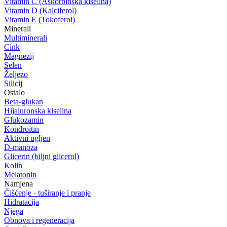
Vitamin C (Askorbinska kiselina)
Vitamin D (Kalciferol)
Vitamin E (Tokoferol)
Minerali
Multiminerali
Cink
Magnezij
Selen
Željezo
Silicij
Ostalo
Beta-glukan
Hijaluronska kiselina
Glukozamin
Kondroitin
Aktivni ugljen
D-manoza
Glicerin (biljni glicerol)
Kolin
Melatonin
Namjena
Čišćenje - tuširanje i pranje
Hidratacija
Njega
Obnova i regeneracija