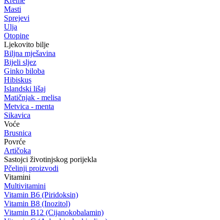
Kreme
Masti
Sprejevi
Ulja
Otopine
Ljekovito bilje
Biljna mješavina
Bijeli sljez
Ginko biloba
Hibiskus
Islandski lišaj
Matičnjak - melisa
Metvica - menta
Sikavica
Voće
Brusnica
Povrće
Artičoka
Sastojci životinjskog porijekla
Pčelinji proizvodi
Vitamini
Multivitamini
Vitamin B6 (Piridoksin)
Vitamin B8 (Inozitol)
Vitamin B12 (Cijanokobalamin)