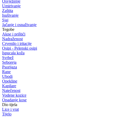
Osvježenje
Umirivanje
Zaštita
Isušivanje
Sjaj
Jačanje i osnaživanje
Tegobe
Akne i prištići
Nadraženost
Crvenilo i iritacije
Osipi - Pelenski osipi
Ispucala koža
Svrbež
Seboreja
Psorijaza
Rane
Ubodi
Opekline
Kapilare
Natečenost
Vodene kozice
Opadanje kose
Dio tijela
Lice i vrat
Tijelo