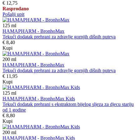
€ 12,75
Rasprodano
Pošalji upit
125
ml
HAMAPHARM - BronhoMax
Tekući dodatak prehrani za zdravlje gornjih dišnih puteva
€ 8,40
Kupi
200
ml
HAMAPHARM - BronhoMax
Tekući dodatak prehrani za zdravlje gornjih dišnih puteva
€ 11,95
Kupi
125
ml
HAMAPHARM - BronhoMax Kids
Tekući dodatak prehrani s ekstraktom bijelog sljeza za djecu stariju
od 1 godine
€ 8,80
Kupi
200
ml
HAMAPHARM - BronhoMax Kids