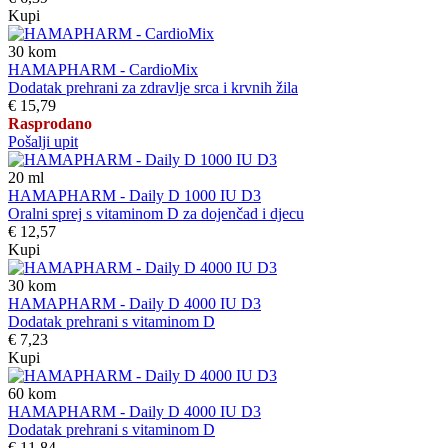
Kupi
30
kom
HAMAPHARM - CardioMix
Dodatak prehrani za zdravlje srca i krvnih žila
€ 15,79
Rasprodano
Pošalji upit
20
ml
HAMAPHARM - Daily D 1000 IU D3
Oralni sprej s vitaminom D za dojenčad i djecu
€ 12,57
Kupi
30
kom
HAMAPHARM - Daily D 4000 IU D3
Dodatak prehrani s vitaminom D
€ 7,23
Kupi
60
kom
HAMAPHARM - Daily D 4000 IU D3
Dodatak prehrani s vitaminom D
€ 11,84