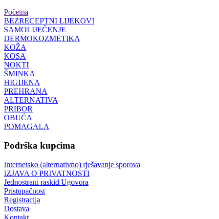
Početna
BEZRECEPTNI LIJEKOVI
SAMOLIJEČENJE
DERMOKOZMETIKA
KOŽA
KOSA
NOKTI
ŠMINKA
HIGIJENA
PREHRANA
ALTERNATIVA
PRIBOR
OBUĆA
POMAGALA
Podrška kupcima
Internetsko (alternativno) rješavanje sporova
IZJAVA O PRIVATNOSTI
Jednostrani raskid Ugovora
Pristupačnost
Registracija
Dostava
Kontakt