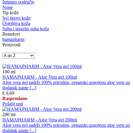
Intimno područje
Noge
Tip kože
Svi tipovi kože
Osjetljiva koža
Suha i izrazito suha koža
Brandovi
hamapharm
Proizvodi
100
ml
HAMAPHARM - Aloe Vera gel 100ml
Aloe vera gel sadrži 100% prirodnu, organski uzgojenu aloe veru uz
dodatak pante [...]
€ 9,69
Rasprodano
Pošalji upit
200
ml
HAMAPHARM - Aloe Vera gel 200ml
Aloe vera gel sadrži 100% prirodnu, organski uzgojenu aloe veru uz
dodatak pante [...]