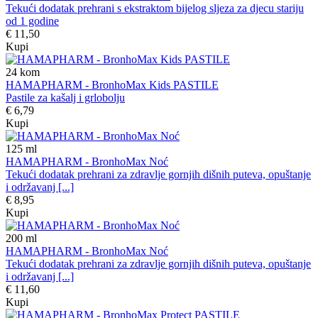
Tekući dodatak prehrani s ekstraktom bijelog sljeza za djecu stariju
od 1 godine
€ 11,50
Kupi
24
kom
HAMAPHARM - BronhoMax Kids PASTILE
Pastile za kašalj i grlobolju
€ 6,79
Kupi
125
ml
HAMAPHARM - BronhoMax Noć
Tekući dodatak prehrani za zdravlje gornjih dišnih puteva, opuštanje
i održavanj [...]
€ 8,95
Kupi
200
ml
HAMAPHARM - BronhoMax Noć
Tekući dodatak prehrani za zdravlje gornjih dišnih puteva, opuštanje
i održavanj [...]
€ 11,60
Kupi