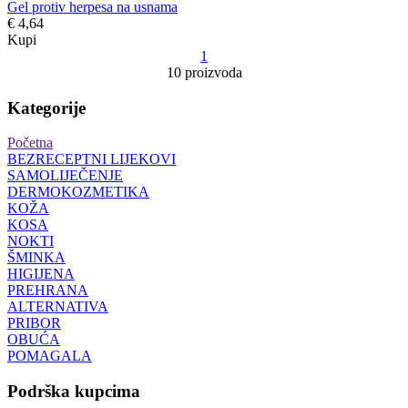
Gel protiv herpesa na usnama
€ 4,64
Kupi
1
10 proizvoda
Kategorije
Početna
BEZRECEPTNI LIJEKOVI
SAMOLIJEČENJE
DERMOKOZMETIKA
KOŽA
KOSA
NOKTI
ŠMINKA
HIGIJENA
PREHRANA
ALTERNATIVA
PRIBOR
OBUĆA
POMAGALA
Podrška kupcima