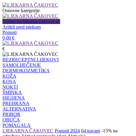
Osnovne kategorije
Natrag na ljekarna-cakovec.hr
Artikli pred istekom
Popusti
0,00
€
€
BEZRECEPTNI LIJEKOVI
SAMOLIJEČENJE
DERMOKOZMETIKA
KOŽA
KOSA
NOKTI
ŠMINKA
HIGIJENA
PREHRANA
ALTERNATIVA
PRIBOR
OBUĆA
POMAGALA
LJEKARNA ČAKOVEC
Popusti 2024
04 travanj
-15% na