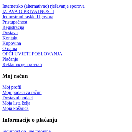
Internetsko (alternativno) rješavanje sporova
IZJAVA O PRIVATNOSTI
Jednostrani raskid Ugovora
Pristupačnost
Registracija
Dostava
Kontakt
Kupovina
O nama
OPĆI UVJETI POSLOVANJA
Plaćanje
Reklamacije i povrati
Moj račun
Moj profil
Moji podaci za račun
Dostavni podaci
Moja lista želja
Moja košarica
Informacije o plaćanju
Sigurnost on-line trgovine