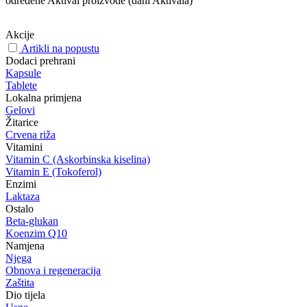
određene Aktival proizvode (dani Aktivala)
Akcije
Artikli na popustu
Dodaci prehrani
Kapsule
Tablete
Lokalna primjena
Gelovi
Žitarice
Crvena riža
Vitamini
Vitamin C (Askorbinska kiselina)
Vitamin E (Tokoferol)
Enzimi
Laktaza
Ostalo
Beta-glukan
Koenzim Q10
Namjena
Njega
Obnova i regeneracija
Zaštita
Dio tijela