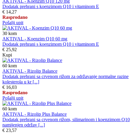
AKTIVAL - Koenzim Q10 120 mg
Dodatak prehrani s koenzimom Q10 i vitaminom E
€ 14,27
Rasprodano
Pošalji upit
30
kom
AKTIVAL - Koenzim Q10 60 mg
Dodatak prehrani s koenzimom Q10 i vitaminom E
€ 25,92
Kupi
60
kom
AKTIVAL - Rizolip Balance
Dodatak prehrani sa crvenom rižom za održavanje normalne razine
kolesterola u kr [...]
€ 16,03
Rasprodano
Pošalji upit
60
kom
AKTIVAL - Rizolip Plus Balance
Dodatak prehrani sa crvenom rižom, silimarinom i koenzimom Q10
namijenjen održav [...]
€ 23,57