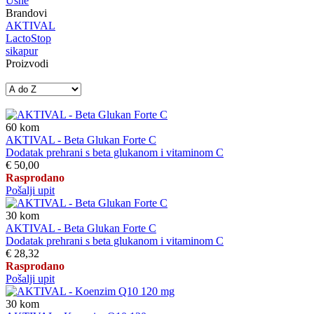
Usne
Brandovi
AKTIVAL
LactoStop
sikapur
Proizvodi
60
kom
AKTIVAL - Beta Glukan Forte C
Dodatak prehrani s beta glukanom i vitaminom C
€ 50,00
Rasprodano
Pošalji upit
30
kom
AKTIVAL - Beta Glukan Forte C
Dodatak prehrani s beta glukanom i vitaminom C
€ 28,32
Rasprodano
Pošalji upit
30
kom