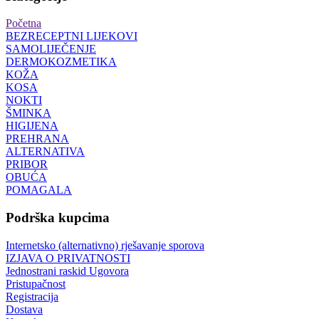
Početna
BEZRECEPTNI LIJEKOVI
SAMOLIJEČENJE
DERMOKOZMETIKA
KOŽA
KOSA
NOKTI
ŠMINKA
HIGIJENA
PREHRANA
ALTERNATIVA
PRIBOR
OBUĆA
POMAGALA
Podrška kupcima
Internetsko (alternativno) rješavanje sporova
IZJAVA O PRIVATNOSTI
Jednostrani raskid Ugovora
Pristupačnost
Registracija
Dostava