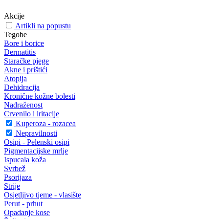
Akcije
Artikli na popustu
Tegobe
Bore i borice
Dermatitis
Staračke pjege
Akne i prištići
Atopija
Dehidracija
Kronične kožne bolesti
Nadraženost
Crvenilo i iritacije
Kuperoza - rozacea
Nepravilnosti
Osipi - Pelenski osipi
Pigmentacijske mrlje
Ispucala koža
Svrbež
Psorijaza
Strije
Osjetljivo tjeme - vlasište
Perut - prhut
Opadanje kose