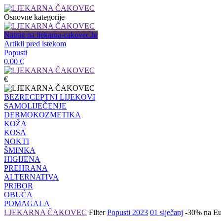
Osnovne kategorije
Natrag na ljekarna-cakovec.hr
Artikli pred istekom
Popusti
0,00
€
€
BEZRECEPTNI LIJEKOVI
SAMOLIJEČENJE
DERMOKOZMETIKA
KOŽA
KOSA
NOKTI
ŠMINKA
HIGIJENA
PREHRANA
ALTERNATIVA
PRIBOR
OBUĆA
POMAGALA
LJEKARNA ČAKOVEC
Filter
Popusti 2023
01 siječanj
-30% na Eu