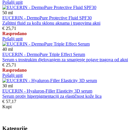
Pošalji upit
50
ml
EUCERIN - DermoPure Protective Fluid SPF30
Zaštitni fluid za kožu sklonu aknama i tragovima akni
€ 25,71
Rasprodano
Pošalji upit
40
ml
EUCERIN - DermoPure Triple Effect Serum
Serum s trostrukim djelovanjem za smanjenje pojave tragova od akni
€ 25,71
Rasprodano
Pošalji upit
30
ml
EUCERIN - Hyaluron-Filler Elasticity 3D serum
Serum protiv hiperpigmentaciji za elastičnost kože lica
€ 57,17
Kupi
Kategorije