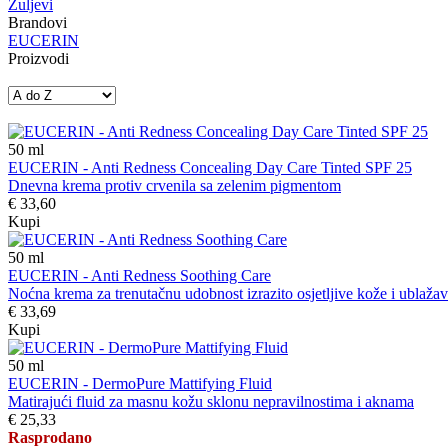
Žuljevi
Brandovi
EUCERIN
Proizvodi
50
ml
EUCERIN - Anti Redness Concealing Day Care Tinted SPF 25
Dnevna krema protiv crvenila sa zelenim pigmentom
€ 33,60
Kupi
50
ml
EUCERIN - Anti Redness Soothing Care
Noćna krema za trenutačnu udobnost izrazito osjetljive kože i ublažava
€ 33,69
Kupi
50
ml
EUCERIN - DermoPure Mattifying Fluid
Matirajući fluid za masnu kožu sklonu nepravilnostima i aknama
€ 25,33
Rasprodano