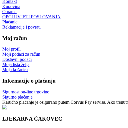
Kontakt
Kupovina
O nama
OPĆI UVJETI POSLOVANJA
Plaćanje
Reklamacije i povrati
Moj račun
Moj profil
Moji podaci za račun
Dostavni podaci
Moja lista želja
Moja košarica
Informacije o plaćanju
Sigurnost on-line trgovine
Sigurno plaćanje
Kartično plaćanje je osigurano putem Corvus Pay servisa. Ako trenutno
LJEKARNA ČAKOVEC