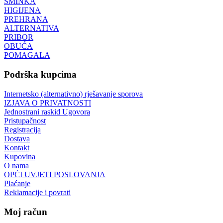
ŠMINKA
HIGIJENA
PREHRANA
ALTERNATIVA
PRIBOR
OBUĆA
POMAGALA
Podrška kupcima
Internetsko (alternativno) rješavanje sporova
IZJAVA O PRIVATNOSTI
Jednostrani raskid Ugovora
Pristupačnost
Registracija
Dostava
Kontakt
Kupovina
O nama
OPĆI UVJETI POSLOVANJA
Plaćanje
Reklamacije i povrati
Moj račun