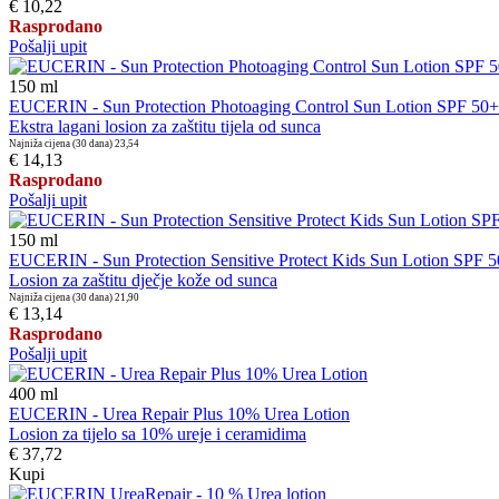
€ 10,22
Rasprodano
Pošalji upit
150
ml
EUCERIN - Sun Protection Photoaging Control Sun Lotion SPF 50+
Ekstra lagani losion za zaštitu tijela od sunca
Najniža cijena (30 dana)
23,54
€ 14,13
Rasprodano
Pošalji upit
150
ml
EUCERIN - Sun Protection Sensitive Protect Kids Sun Lotion SPF 
Losion za zaštitu dječje kože od sunca
Najniža cijena (30 dana)
21,90
€ 13,14
Rasprodano
Pošalji upit
400
ml
EUCERIN - Urea Repair Plus 10% Urea Lotion
Losion za tijelo sa 10% ureje i ceramidima
€ 37,72
Kupi