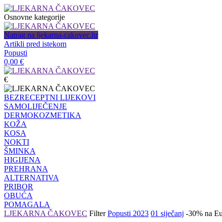
Osnovne kategorije
Natrag na ljekarna-cakovec.hr
Artikli pred istekom
Popusti
0,00
€
€
BEZRECEPTNI LIJEKOVI
SAMOLIJEČENJE
DERMOKOZMETIKA
KOŽA
KOSA
NOKTI
ŠMINKA
HIGIJENA
PREHRANA
ALTERNATIVA
PRIBOR
OBUĆA
POMAGALA
LJEKARNA ČAKOVEC
Filter
Popusti 2023
01 siječanj
-30% na Eu