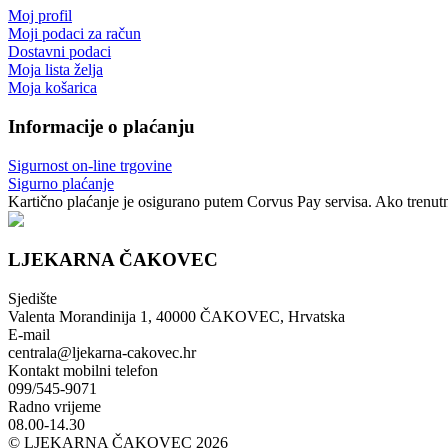
Moj profil
Moji podaci za račun
Dostavni podaci
Moja lista želja
Moja košarica
Informacije o plaćanju
Sigurnost on-line trgovine
Sigurno plaćanje
Kartično plaćanje je osigurano putem Corvus Pay servisa. Ako trenutno
LJEKARNA ČAKOVEC
Sjedište
Valenta Morandinija 1, 40000 ČAKOVEC, Hrvatska
E-mail
centrala@ljekarna-cakovec.hr
Kontakt mobilni telefon
099/545-9071
Radno vrijeme
08.00-14.30
© LJEKARNA ČAKOVEC 2026