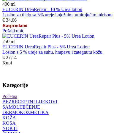
400
ml
EUCERIN UreaRepair - 10 % Urea lotion
Losion za tijelo sa 5% ureje i nježnim, umirujućim mirisom
€ 34,06
Rasprodano
Pošalji upit
250
ml
EUCERIN UreaRepair Plus - 5% Urea Lotion
Losion s 5 % ureje za suhu, hrapavu i zategnutu kožu
€ 27,14
Kupi
Kategorije
Početna
BEZRECEPTNI LIJEKOVI
SAMOLIJEČENJE
DERMOKOZMETIKA
KOŽA
KOSA
NOKTI