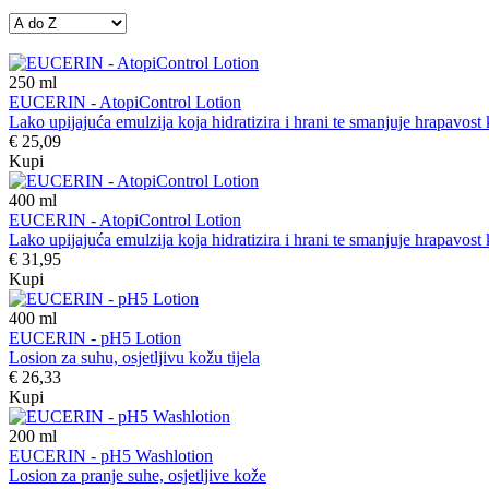
250
ml
EUCERIN - AtopiControl Lotion
Lako upijajuća emulzija koja hidratizira i hrani te smanjuje hrapavost 
€ 25,09
Kupi
400
ml
EUCERIN - AtopiControl Lotion
Lako upijajuća emulzija koja hidratizira i hrani te smanjuje hrapavost 
€ 31,95
Kupi
400
ml
EUCERIN - pH5 Lotion
Losion za suhu, osjetljivu kožu tijela
€ 26,33
Kupi
200
ml
EUCERIN - pH5 Washlotion
Losion za pranje suhe, osjetljive kože