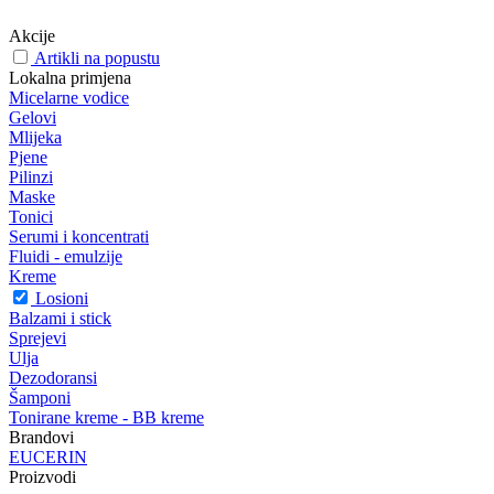
Akcije
Artikli na popustu
Lokalna primjena
Micelarne vodice
Gelovi
Mlijeka
Pjene
Pilinzi
Maske
Tonici
Serumi i koncentrati
Fluidi - emulzije
Kreme
Losioni
Balzami i stick
Sprejevi
Ulja
Dezodoransi
Šamponi
Tonirane kreme - BB kreme
Brandovi
EUCERIN
Proizvodi