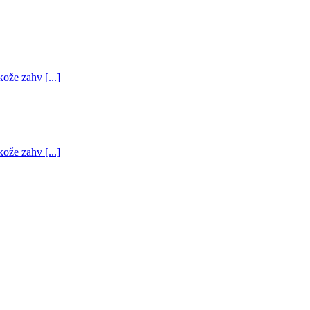
kože zahv [...]
kože zahv [...]