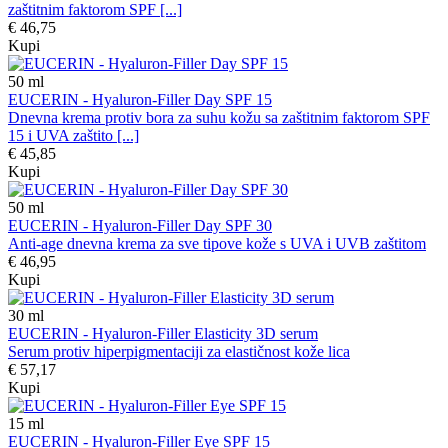
zaštitnim faktorom SPF [...]
€ 46,75
Kupi
50
ml
EUCERIN - Hyaluron-Filler Day SPF 15
Dnevna krema protiv bora za suhu kožu sa zaštitnim faktorom SPF
15 i UVA zaštito [...]
€ 45,85
Kupi
50
ml
EUCERIN - Hyaluron-Filler Day SPF 30
Anti-age dnevna krema za sve tipove kože s UVA i UVB zaštitom
€ 46,95
Kupi
30
ml
EUCERIN - Hyaluron-Filler Elasticity 3D serum
Serum protiv hiperpigmentaciji za elastičnost kože lica
€ 57,17
Kupi
15
ml
EUCERIN - Hyaluron-Filler Eye SPF 15