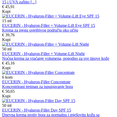
15 i UVA zaštito [...]
€ 45,91
Kupi
15
ml
EUCERIN - Hyaluron-Filler + Volume-Lift Eye SPF 15
Krema za njegu osjetljivog područja oko očiju
€ 39,76
Kupi
50
ml
EUCERIN - Hyaluron-Filler + Volume-Lift Night
Noćna krema za vraćanje volumena, pogodno za sve tipove kože
€ 45,16
Kupi
6
kom
EUCERIN - Hyaluron-Filler Concentrate
Koncentrirani tretman za ispunjavanje bora
€ 50,65
Kupi
50
ml
EUCERIN - Hyaluron-Filler Day SPF 15
Dnevna krema protiv bora za normalnu i mješovitu kožu sa