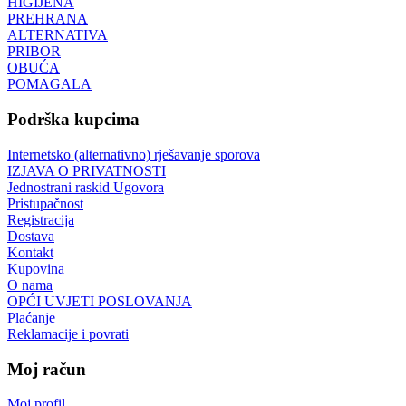
HIGIJENA
PREHRANA
ALTERNATIVA
PRIBOR
OBUĆA
POMAGALA
Podrška kupcima
Internetsko (alternativno) rješavanje sporova
IZJAVA O PRIVATNOSTI
Jednostrani raskid Ugovora
Pristupačnost
Registracija
Dostava
Kontakt
Kupovina
O nama
OPĆI UVJETI POSLOVANJA
Plaćanje
Reklamacije i povrati
Moj račun
Moj profil