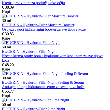
Krema protiv bora za područje oko očiju
€ 38,09
Kupi
30
ml
EUCERIN - Hyaluron-Filler Moisture Booster
Osvježavajući hidratatantni booster za sve tipove kože
€ 30,83
Kupi
50
ml
EUCERIN - Hyaluron-Filler Night
Noćna krema protiv bora s hijaluronskom kiselinom za sve tipove
kože
€ 48,20
Kupi
30
ml
EUCERIN - Hyaluron-Filler Night Peeling & Serum
Anti-age piling i hidratantni serum za sve tipove kože
€ 55,77
Kupi
50
ml
EUCERIN - Hyaluron-Filler Urea Night