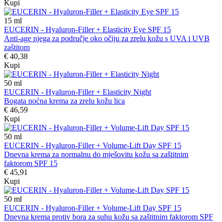
Kupi
15
ml
EUCERIN - Hyaluron-Filler + Elasticity Eye SPF 15
Anti-age njega za područje oko očiju za zrelu kožu s UVA i UVB
zaštitom
€ 40,38
Kupi
50
ml
EUCERIN - Hyaluron-Filler + Elasticity Night
Bogata noćna krema za zrelu kožu lica
€ 46,59
Kupi
50
ml
EUCERIN - Hyaluron-Filler + Volume-Lift Day SPF 15
Dnevna krema za normalnu do mješovitu kožu sa zaštitnim
faktorom SPF 15
€ 45,91
Kupi
50
ml
EUCERIN - Hyaluron-Filler + Volume-Lift Day SPF 15
Dnevna krema protiv bora za suhu kožu sa zaštitnim faktorom SPF