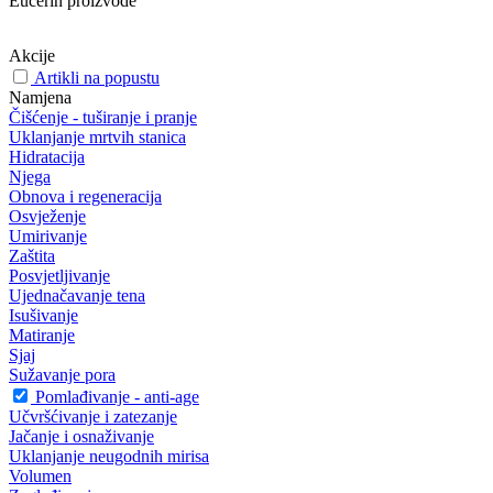
Eucerin proizvode
Akcije
Artikli na popustu
Namjena
Čišćenje - tuširanje i pranje
Uklanjanje mrtvih stanica
Hidratacija
Njega
Obnova i regeneracija
Osvježenje
Umirivanje
Zaštita
Posvjetljivanje
Ujednačavanje tena
Isušivanje
Matiranje
Sjaj
Sužavanje pora
Pomlađivanje - anti-age
Učvršćivanje i zatezanje
Jačanje i osnaživanje
Uklanjanje neugodnih mirisa
Volumen