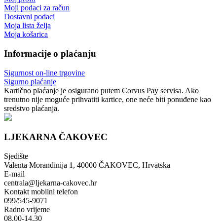
Moji podaci za račun
Dostavni podaci
Moja lista želja
Moja košarica
Informacije o plaćanju
Sigurnost on-line trgovine
Sigurno plaćanje
Kartično plaćanje je osigurano putem Corvus Pay servisa. Ako
trenutno nije moguće prihvatiti kartice, one neće biti ponuđene kao
sredstvo plaćanja.
LJEKARNA ČAKOVEC
Sjedište
Valenta Morandinija 1, 40000 ČAKOVEC, Hrvatska
E-mail
centrala@ljekarna-cakovec.hr
Kontakt mobilni telefon
099/545-9071
Radno vrijeme
08.00-14.30