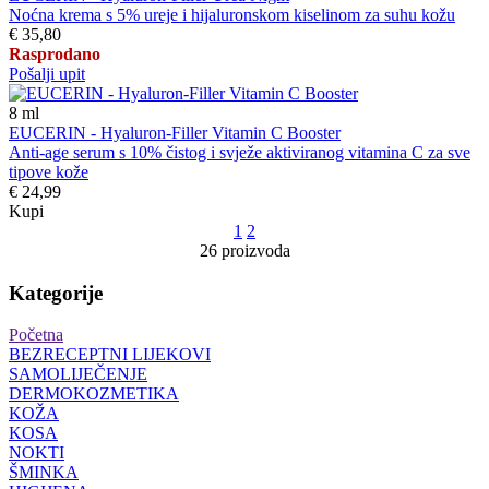
Noćna krema s 5% ureje i hijaluronskom kiselinom za suhu kožu
€ 35,80
Rasprodano
Pošalji upit
8
ml
EUCERIN - Hyaluron-Filler Vitamin C Booster
Anti-age serum s 10% čistog i svježe aktiviranog vitamina C za sve
tipove kože
€ 24,99
Kupi
1
2
26 proizvoda
Kategorije
Početna
BEZRECEPTNI LIJEKOVI
SAMOLIJEČENJE
DERMOKOZMETIKA
KOŽA
KOSA
NOKTI
ŠMINKA