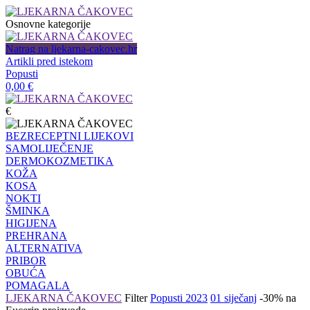
Osnovne kategorije
Natrag na ljekarna-cakovec.hr
Artikli pred istekom
Popusti
0,00
€
€
BEZRECEPTNI LIJEKOVI
SAMOLIJEČENJE
DERMOKOZMETIKA
KOŽA
KOSA
NOKTI
ŠMINKA
HIGIJENA
PREHRANA
ALTERNATIVA
PRIBOR
OBUĆA
POMAGALA
LJEKARNA ČAKOVEC
Filter
Popusti 2023
01 siječanj
-30% na