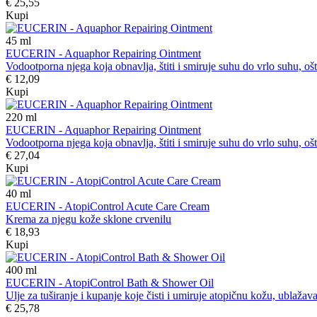
€ 25,55
Kupi
45
ml
EUCERIN - Aquaphor Repairing Ointment
Vodootporna njega koja obnavlja, štiti i smiruje suhu do vrlo suhu, ošte
€ 12,09
Kupi
220
ml
EUCERIN - Aquaphor Repairing Ointment
Vodootporna njega koja obnavlja, štiti i smiruje suhu do vrlo suhu, ošte
€ 27,04
Kupi
40
ml
EUCERIN - AtopiControl Acute Care Cream
Krema za njegu kože sklone crvenilu
€ 18,93
Kupi
400
ml
EUCERIN - AtopiControl Bath & Shower Oil
Ulje za tuširanje i kupanje koje čisti i umiruje atopičnu kožu, ublažava 
€ 25,78