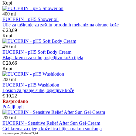
Kupi
400
ml
EUCERIN - pH5 Shower oil
Ulje za tuširanje za zaštitu prirodnih mehanizma obrane kože
€ 23,89
Kupi
450
ml
EUCERIN - pH5 Soft Body Cream
Blaga krema za suhu, osjetljivu kožu tijela
€ 28,66
Kupi
200
ml
EUCERIN - pH5 Washlotion
Losion za pranje suhe, osjetljive kože
€ 10,22
Rasprodano
Pošalji upit
200
ml
EUCERIN - Sensitive Relief After Sun Gel-Cream
Gel krema za njegu kože lica i tijela nakon sunčanja
Najniža cijena (30 dana)
24,44