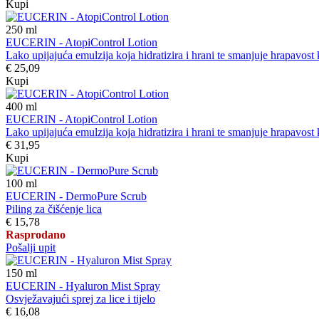
Kupi
250
ml
EUCERIN - AtopiControl Lotion
Lako upijajuća emulzija koja hidratizira i hrani te smanjuje hrapavost 
€ 25,09
Kupi
400
ml
EUCERIN - AtopiControl Lotion
Lako upijajuća emulzija koja hidratizira i hrani te smanjuje hrapavost 
€ 31,95
Kupi
100
ml
EUCERIN - DermoPure Scrub
Piling za čišćenje lica
€ 15,78
Rasprodano
Pošalji upit
150
ml
EUCERIN - Hyaluron Mist Spray
Osvježavajući sprej za lice i tijelo
€ 16,08