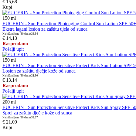
€ 15,68
Kupi
150
ml
EUCERIN - Sun Protection Photoaging Control Sun Lotion SPF 50+
Ekstra lagani losion za zaštitu tijela od sunca
Najniža cijena (30 dana)
23,54
€ 14,13
Rasprodano
Pošalji upit
150
ml
EUCERIN - Sun Protection Sensitive Protect Kids Sun Lotion SPF 
Losion za zaštitu dječje kože od sunca
Najniža cijena (30 dana)
21,90
€ 13,14
Rasprodano
Pošalji upit
200
ml
EUCERIN - Sun Protection Sensitive Protect Kids Sun Spray SPF 5
Sprej za zaštitu dječje kože od sunca
Najniža cijena (30 dana)
32,27
€ 21,09
Kupi