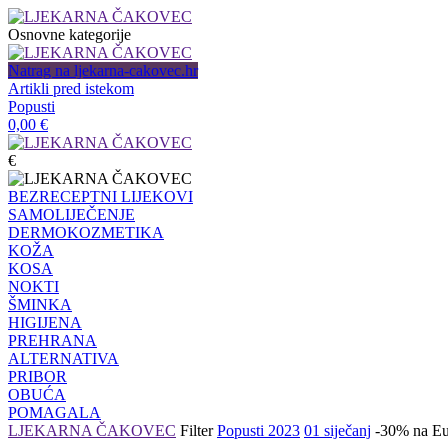
Osnovne kategorije
Natrag na ljekarna-cakovec.hr
Artikli pred istekom
Popusti
0,00
€
€
BEZRECEPTNI LIJEKOVI
SAMOLIJEČENJE
DERMOKOZMETIKA
KOŽA
KOSA
NOKTI
ŠMINKA
HIGIJENA
PREHRANA
ALTERNATIVA
PRIBOR
OBUĆA
POMAGALA
LJEKARNA ČAKOVEC
Filter
Popusti 2023
01 siječanj
-30% na Eu