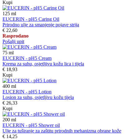
Kupi
125
ml
EUCERIN - pH5 Caring Oil
Prirodno ulje za smanjenje pojave strija
€ 22,60
Rasprodano
Pošalji upit
75
ml
EUCERIN - pH5 Cream
Krema za suhu, osjetljivu kožu lica i tijela
€ 18,93
Kupi
400
ml
EUCERIN - pH5 Lotion
Losion za suhu, osjetljivu kožu tijela
€ 26,33
Kupi
200
ml
EUCERIN - pH5 Shower oil
Ulje za tuširanje za zaštitu prirodnih mehanizma obrane kože
€ 14,25