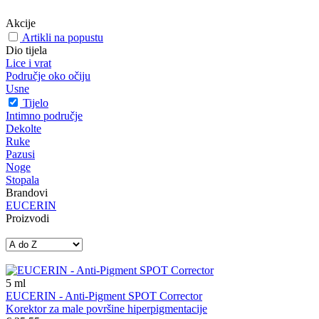
Akcije
Artikli na popustu
Dio tijela
Lice i vrat
Područje oko očiju
Usne
Tijelo
Intimno područje
Dekolte
Ruke
Pazusi
Noge
Stopala
Brandovi
EUCERIN
Proizvodi
5
ml
EUCERIN - Anti-Pigment SPOT Corrector
Korektor za male površine hiperpigmentacije