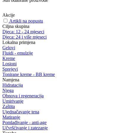
Sun odabrane proizvode
Akcije
Artikli na popustu
Ciljna skupina
Djeca: 12 - 24 mjeseci
Djeca: 24 i više mjeseci
Lokalna primjena
Gelovi
Fluidi - emulzije
Kreme
Losioni
Sprejevi
Tonirane kreme - BB kreme
Namjena
Hidratacija
Njega
Obnova i regeneracija
Umirivanje
Zaštita
Ujednačavanje tena
Matiranje
Pomlađivanje - anti-age
Učvršćivanje i zatezanje