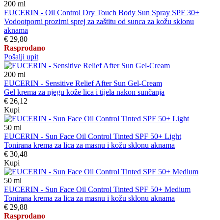
200
ml
EUCERIN - Oil Control Dry Touch Body Sun Spray SPF 30+
Vodootporni prozirni sprej za zaštitu od sunca za kožu sklonu
aknama
€ 29,80
Rasprodano
Pošalji upit
200
ml
EUCERIN - Sensitive Relief After Sun Gel-Cream
Gel krema za njegu kože lica i tijela nakon sunčanja
€ 26,12
Kupi
50
ml
EUCERIN - Sun Face Oil Control Tinted SPF 50+ Light
Tonirana krema za lica za masnu i kožu sklonu aknama
€ 30,48
Kupi
50
ml
EUCERIN - Sun Face Oil Control Tinted SPF 50+ Medium
Tonirana krema za lica za masnu i kožu sklonu aknama
€ 29,88
Rasprodano