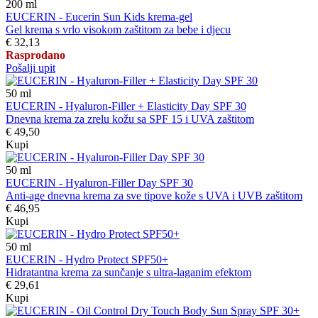
200
ml
EUCERIN - Eucerin Sun Kids krema-gel
Gel krema s vrlo visokom zaštitom za bebe i djecu
€ 32,13
Rasprodano
Pošalji upit
50
ml
EUCERIN - Hyaluron-Filler + Elasticity Day SPF 30
Dnevna krema za zrelu kožu sa SPF 15 i UVA zaštitom
€ 49,50
Kupi
50
ml
EUCERIN - Hyaluron-Filler Day SPF 30
Anti-age dnevna krema za sve tipove kože s UVA i UVB zaštitom
€ 46,95
Kupi
50
ml
EUCERIN - Hydro Protect SPF50+
Hidratantna krema za sunčanje s ultra-laganim efektom
€ 29,61
Kupi