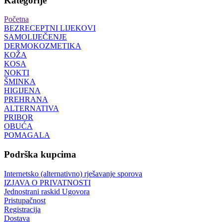
Kategorije
Početna
BEZRECEPTNI LIJEKOVI
SAMOLIJEČENJE
DERMOKOZMETIKA
KOŽA
KOSA
NOKTI
ŠMINKA
HIGIJENA
PREHRANA
ALTERNATIVA
PRIBOR
OBUĆA
POMAGALA
Podrška kupcima
Internetsko (alternativno) rješavanje sporova
IZJAVA O PRIVATNOSTI
Jednostrani raskid Ugovora
Pristupačnost
Registracija
Dostava