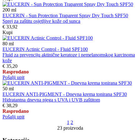
200
ml
EUCERIN - Sun Protection Traparent Spray Dry Touch SPF50
Sprej za zaštitu osjetljive kože od sunca
€ 33,92
Kupi
80
ml
EUCERIN Actinic Control - Fluid SPF100
Fluid za prevenciju aktinične keratoze i nemelanomskog karcinoma
kože
€ 35,20
Rasprodano
Pošalji upit
50
ml
EUCERIN ANTI-PIGMENT - Dnevna krema tonirana SPF30
Hidratantna dnevna njega s UVA i UVB zaštitom
€ 38,29
Rasprodano
Pošalji upit
1
2
23 proizvoda