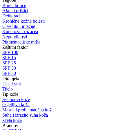
Tegobe
Bore i borice
Akne i prištići
Dehidracija
Kronične kožne bolesti
Crvenilo i iritacije
Kuperoza - rozacea
Nepravilnosti
Pigmentacijske mrlje
Zaštitni faktor
SPF 100
SPF 15
SPF 25
SPF 30
SPF 50
Dio tijela
Lice i vrat
Tijelo
Tip kože
Svi tipovi kože
Osjetljiva koža
Masna i problematična koža
Suha i izrazito suha koža
Zrela koža
Brandovi