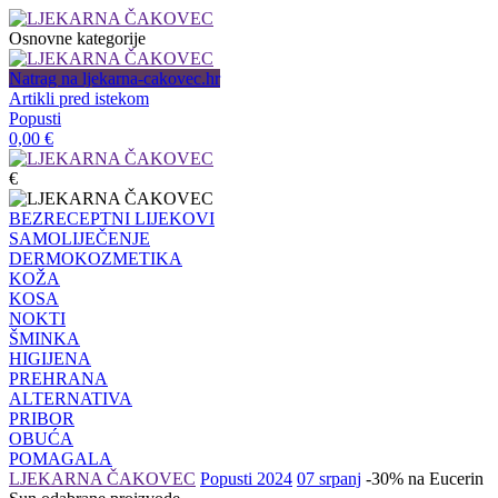
Osnovne kategorije
Natrag na ljekarna-cakovec.hr
Artikli pred istekom
Popusti
0,00
€
€
BEZRECEPTNI LIJEKOVI
SAMOLIJEČENJE
DERMOKOZMETIKA
KOŽA
KOSA
NOKTI
ŠMINKA
HIGIJENA
PREHRANA
ALTERNATIVA
PRIBOR
OBUĆA
POMAGALA
LJEKARNA ČAKOVEC
Popusti 2024
07 srpanj
-30% na Eucerin