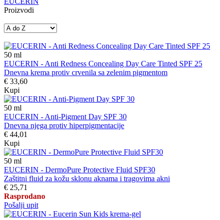
EUCERIN
Proizvodi
50
ml
EUCERIN - Anti Redness Concealing Day Care Tinted SPF 25
Dnevna krema protiv crvenila sa zelenim pigmentom
€ 33,60
Kupi
50
ml
EUCERIN - Anti-Pigment Day SPF 30
Dnevna njega protiv hiperpigmentacije
€ 44,01
Kupi
50
ml
EUCERIN - DermoPure Protective Fluid SPF30
Zaštitni fluid za kožu sklonu aknama i tragovima akni
€ 25,71
Rasprodano
Pošalji upit