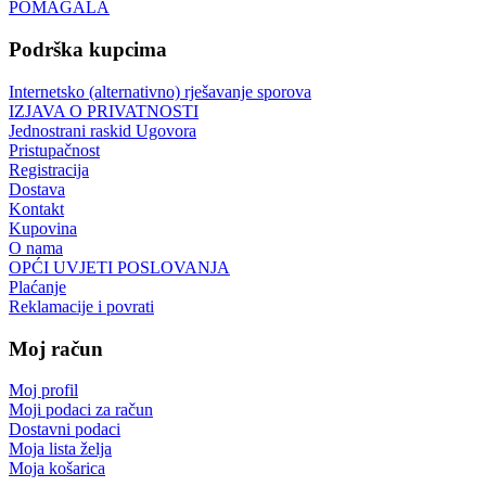
POMAGALA
Podrška kupcima
Internetsko (alternativno) rješavanje sporova
IZJAVA O PRIVATNOSTI
Jednostrani raskid Ugovora
Pristupačnost
Registracija
Dostava
Kontakt
Kupovina
O nama
OPĆI UVJETI POSLOVANJA
Plaćanje
Reklamacije i povrati
Moj račun
Moj profil
Moji podaci za račun
Dostavni podaci
Moja lista želja
Moja košarica