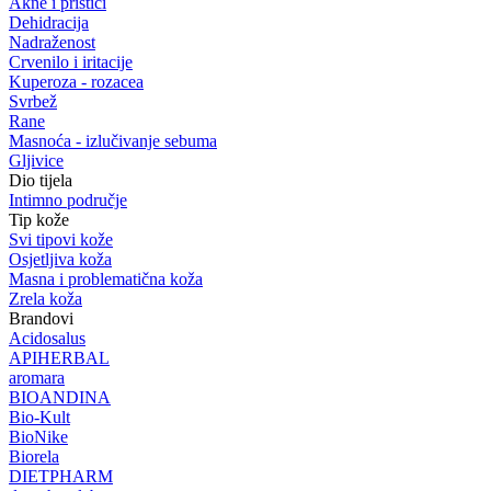
Akne i prištići
Dehidracija
Nadraženost
Crvenilo i iritacije
Kuperoza - rozacea
Svrbež
Rane
Masnoća - izlučivanje sebuma
Gljivice
Dio tijela
Intimno područje
Tip kože
Svi tipovi kože
Osjetljiva koža
Masna i problematična koža
Zrela koža
Brandovi
Acidosalus
APIHERBAL
aromara
BIOANDINA
Bio-Kult
BioNike
Biorela
DIETPHARM