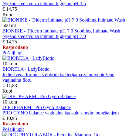
Nježno sredstvo za intimnu higijenu pH 3.5
€ 14,75
Kupi
500
ml
BIONIKE - Triderm Intimate pH 7.0 Soothing Intimate Wash
Nježno sredstvo za intimnu higijenu pH 7.0
€ 14,75
Rasprodano
Pošalji upit
10
kom
BIORELA - LadyBiotic
Jedinstvena formula s dobrim bakterijama za uravnoteženu
vaginalnu floru
€ 11,83
Kupi
10
kom
DIETPHARM - Pro Gyno Balance
PRO GYNO balance vaginalne kapsule s brzim otpuštanjem
€ 10,95
Rasprodano
Pošalji upit