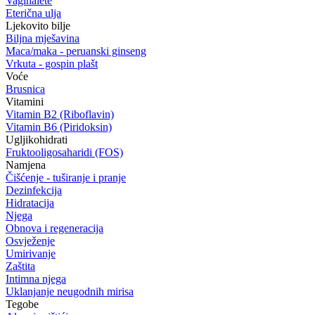
Vaginalete
Eterična ulja
Ljekovito bilje
Biljna mješavina
Maca/maka - peruanski ginseng
Vrkuta - gospin plašt
Voće
Brusnica
Vitamini
Vitamin B2 (Riboflavin)
Vitamin B6 (Piridoksin)
Ugljikohidrati
Fruktooligosaharidi (FOS)
Namjena
Čišćenje - tuširanje i pranje
Dezinfekcija
Hidratacija
Njega
Obnova i regeneracija
Osvježenje
Umirivanje
Zaštita
Intimna njega
Uklanjanje neugodnih mirisa
Tegobe