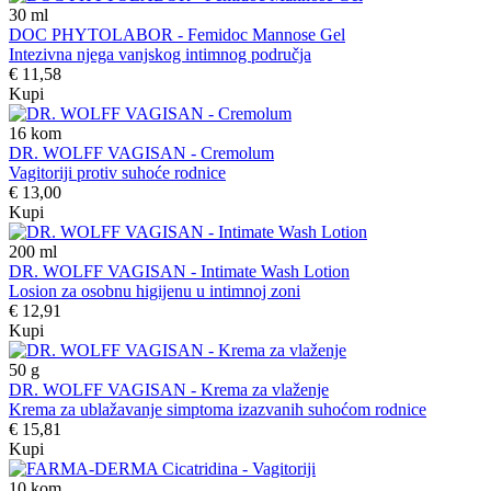
30
ml
DOC PHYTOLABOR - Femidoc Mannose Gel
Intezivna njega vanjskog intimnog područja
€ 11,58
Kupi
16
kom
DR. WOLFF VAGISAN - Cremolum
Vagitoriji protiv suhoće rodnice
€ 13,00
Kupi
200
ml
DR. WOLFF VAGISAN - Intimate Wash Lotion
Losion za osobnu higijenu u intimnoj zoni
€ 12,91
Kupi
50
g
DR. WOLFF VAGISAN - Krema za vlaženje
Krema za ublažavanje simptoma izazvanih suhoćom rodnice
€ 15,81
Kupi
10
kom