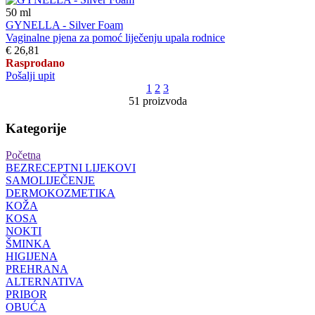
50
ml
GYNELLA - Silver Foam
Vaginalne pjena za pomoć liječenju upala rodnice
€ 26,81
Rasprodano
Pošalji upit
1
2
3
51 proizvoda
Kategorije
Početna
BEZRECEPTNI LIJEKOVI
SAMOLIJEČENJE
DERMOKOZMETIKA
KOŽA
KOSA
NOKTI
ŠMINKA
HIGIJENA
PREHRANA
ALTERNATIVA
PRIBOR
OBUĆA