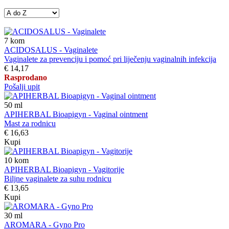
7
kom
ACIDOSALUS - Vaginalete
Vaginalete za prevenciju i pomoć pri liječenju vaginalnih infekcija
€ 14,17
Rasprodano
Pošalji upit
50
ml
APIHERBAL Bioapigyn - Vaginal ointment
Mast za rodnicu
€ 16,63
Kupi
10
kom
APIHERBAL Bioapigyn - Vagitorije
Biljne vaginalete za suhu rodnicu
€ 13,65
Kupi
30
ml
AROMARA - Gyno Pro