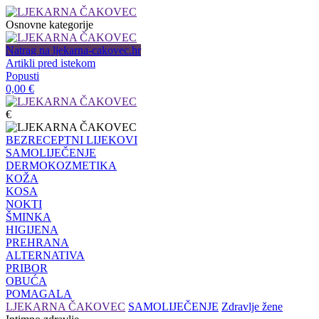
Osnovne kategorije
Natrag na ljekarna-cakovec.hr
Artikli pred istekom
Popusti
0,00
€
€
BEZRECEPTNI LIJEKOVI
SAMOLIJEČENJE
DERMOKOZMETIKA
KOŽA
KOSA
NOKTI
ŠMINKA
HIGIJENA
PREHRANA
ALTERNATIVA
PRIBOR
OBUĆA
POMAGALA
LJEKARNA ČAKOVEC
SAMOLIJEČENJE
Zdravlje žene