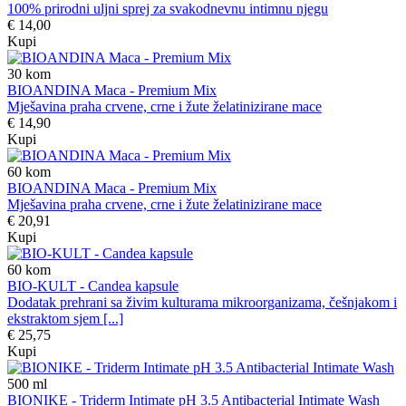
100% prirodni uljni sprej za svakodnevnu intimnu njegu
€ 14,00
Kupi
30
kom
BIOANDINA Maca - Premium Mix
Mješavina praha crvene, crne i žute želatinizirane mace
€ 14,90
Kupi
60
kom
BIOANDINA Maca - Premium Mix
Mješavina praha crvene, crne i žute želatinizirane mace
€ 20,91
Kupi
60
kom
BIO-KULT - Candea kapsule
Dodatak prehrani sa živim kulturama mikroorganizama, češnjakom i
ekstraktom sjem [...]
€ 25,75
Kupi
500
ml
BIONIKE - Triderm Intimate pH 3.5 Antibacterial Intimate Wash