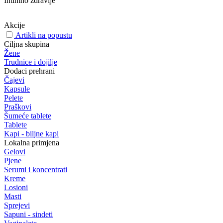
Intimno zdravlje
Akcije
Artikli na popustu
Ciljna skupina
Žene
Trudnice i dojilje
Dodaci prehrani
Čajevi
Kapsule
Pelete
Praškovi
Šumeće tablete
Tablete
Kapi - biljne kapi
Lokalna primjena
Gelovi
Pjene
Serumi i koncentrati
Kreme
Losioni
Masti
Sprejevi
Sapuni - sindeti