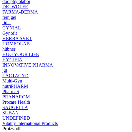
doc phytolabor
DR. WOLFF
FARMA-DERMA
femigel
fidia
GYNIAL
Gynofit
HERBA SVET
HOMEOLAB
hübner
HUG YOUR LIFE
HYGIEIA
INNOVATIVE PHARMA
jgl
LACTACYD
Multi-Gyn
nutriPHARM
PharmaS
PRANAROM
Procare Health
SAUGELLA
SUBAN
UNDEFINED
Vitality International Products
Proizvodi