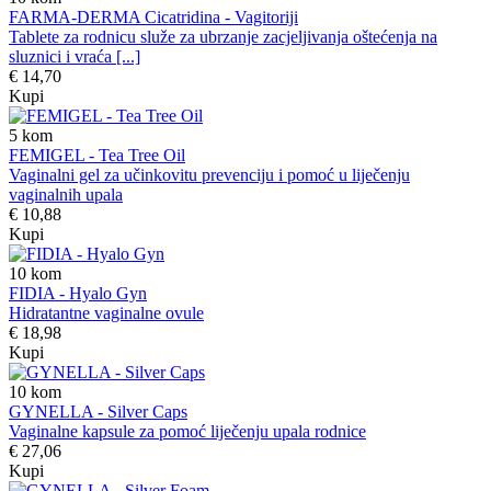
FARMA-DERMA Cicatridina - Vagitoriji
Tablete za rodnicu služe za ubrzanje zacjeljivanja oštećenja na
sluznici i vraća [...]
€ 14,70
Kupi
5
kom
FEMIGEL - Tea Tree Oil
Vaginalni gel za učinkovitu prevenciju i pomoć u liječenju
vaginalnih upala
€ 10,88
Kupi
10
kom
FIDIA - Hyalo Gyn
Hidratantne vaginalne ovule
€ 18,98
Kupi
10
kom
GYNELLA - Silver Caps
Vaginalne kapsule za pomoć liječenju upala rodnice
€ 27,06
Kupi