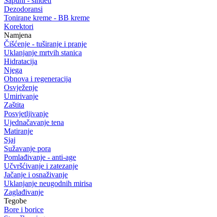
Sapuni - sindeti
Dezodoransi
Tonirane kreme - BB kreme
Korektori
Namjena
Čišćenje - tuširanje i pranje
Uklanjanje mrtvih stanica
Hidratacija
Njega
Obnova i regeneracija
Osvježenje
Umirivanje
Zaštita
Posvjetljivanje
Ujednačavanje tena
Matiranje
Sjaj
Sužavanje pora
Pomlađivanje - anti-age
Učvršćivanje i zatezanje
Jačanje i osnaživanje
Uklanjanje neugodnih mirisa
Zaglađivanje
Tegobe
Bore i borice