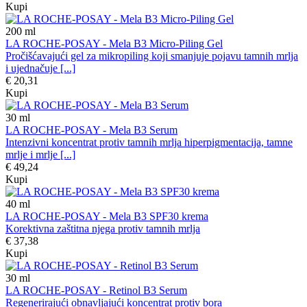
Kupi
200
ml
LA ROCHE-POSAY - Mela B3 Micro-Piling Gel
Pročišćavajući gel za mikropiling koji smanjuje pojavu tamnih mrlja
i ujednačuje [...]
€ 20,31
Kupi
30
ml
LA ROCHE-POSAY - Mela B3 Serum
Intenzivni koncentrat protiv tamnih mrlja hiperpigmentacija, tamne
mrlje i mrlje [...]
€ 49,24
Kupi
40
ml
LA ROCHE-POSAY - Mela B3 SPF30 krema
Korektivna zaštitna njega protiv tamnih mrlja
€ 37,38
Kupi
30
ml
LA ROCHE-POSAY - Retinol B3 Serum
Regenerirajući obnavljajući koncentrat protiv bora