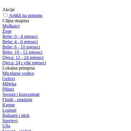
Akcije
Artikli na popustu
Ciljna skupina
Muškarci
Žene
Bebe: 0 - 4 mjeseci
Bebe: 4 - 6 mjeseci
Bebe: 6 - 10 mjeseci
Bebe: 10 - 12 mjeseci
Djeca: 12 - 24 mjeseci
Djeca: 24 i više mjeseci
Lokalna primjena
Micelarne vodice
Gelovi
Mlijeka
Pilinzi
Serumi i koncentrati
Fluidi - emulzije
Kreme
Losioni
Balzami i stick
Sprejevi
Ulja