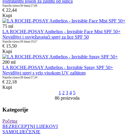
Hidratantni losion za zaštitu od sunca
Najniža cijena (30 dana)
27,66
€ 22,44
Kupi
75
ml
LA ROCHE-POSAY Anthelios - Invisible Face Mist SPF 50+
Nevidljivi i osvježavajući sprej za lice SPF 50
Najniža cijena (30 dana)
19,57
€ 15,50
Kupi
200
ml
LA ROCHE-POSAY Anthelios - Invisible Spray SPF 50+
Nevidljivi sprej s vrlo visokom UV zaštitom
Najniža cijena (30 dana)
27,34
€ 22,18
Kupi
1
2
3
4
5
86 proizvoda
Kategorije
Početna
BEZRECEPTNI LIJEKOVI
SAMOLIJEČENJE