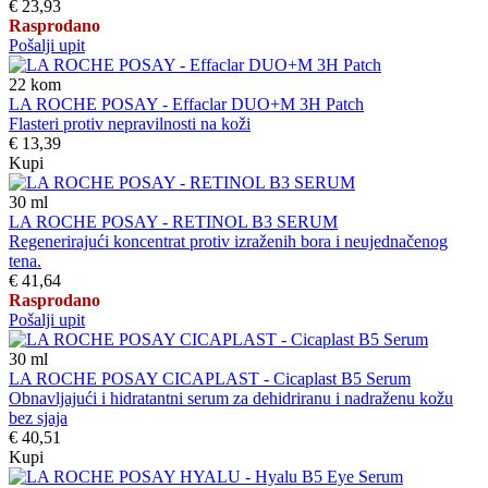
€ 23,93
Rasprodano
Pošalji upit
22
kom
LA ROCHE POSAY - Effaclar DUO+M 3H Patch
Flasteri protiv nepravilnosti na koži
€ 13,39
Kupi
30
ml
LA ROCHE POSAY - RETINOL B3 SERUM
Regenerirajući koncentrat protiv izraženih bora i neujednačenog
tena.
€ 41,64
Rasprodano
Pošalji upit
30
ml
LA ROCHE POSAY CICAPLAST - Cicaplast B5 Serum
Obnavljajući i hidratantni serum za dehidriranu i nadraženu kožu
bez sjaja
€ 40,51
Kupi