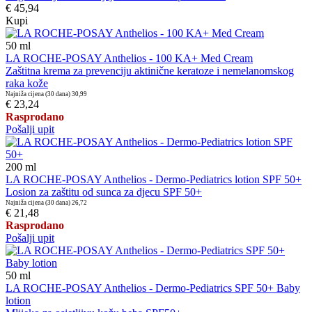
€ 45,94
Kupi
50
ml
LA ROCHE-POSAY Anthelios - 100 KA+ Med Cream
Zaštitna krema za prevenciju aktinične keratoze i nemelanomskog
raka kože
Najniža cijena (30 dana)
30,99
€ 23,24
Rasprodano
Pošalji upit
200
ml
LA ROCHE-POSAY Anthelios - Dermo-Pediatrics lotion SPF 50+
Losion za zaštitu od sunca za djecu SPF 50+
Najniža cijena (30 dana)
26,72
€ 21,48
Rasprodano
Pošalji upit
50
ml
LA ROCHE-POSAY Anthelios - Dermo-Pediatrics SPF 50+ Baby
lotion