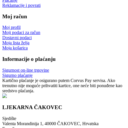
Plaćanje
Reklamacije i povrati
Moj račun
Moj profil
Moji podaci za račun
Dostavni podaci
Moja lista želja
Moja košarica
Informacije o plaćanju
Sigurnost on-line trgovine
Sigurno plaćanje
Kartično plaćanje je osigurano putem Corvus Pay servisa. Ako
trenutno nije moguće prihvatiti kartice, one neće biti ponuđene kao
sredstvo plaćanja.
LJEKARNA ČAKOVEC
Sjedište
Valenta Morandinija 1, 40000 ČAKOVEC, Hrvatska