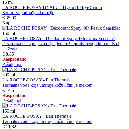
15
ml
LA ROCHE POSAY HYALU - Hyalu B5 Eye Serum
Serum za područje oko očiju
€ 35,09
Kupi
150
ml
LA ROCHE-POSAY - Déodorant Spray 48h Peaux Sensibles
Dezodorans u spreju za osjetljivu kožu protiv neugodnih mirisa i
vlaženja
€ 8,85
Rasprodano
Pošalji upit
300
ml
LA ROCHE-POSAY - Eau Thermale
Termalna voda koja umiruje kožu i čini je mekom
€ 14,61
Rasprodano
Pošalji upit
150
ml
LA ROCHE-POSAY - Eau Thermale
Termalna voda koja umiruje kožu i čini je mekom
€ 11,82