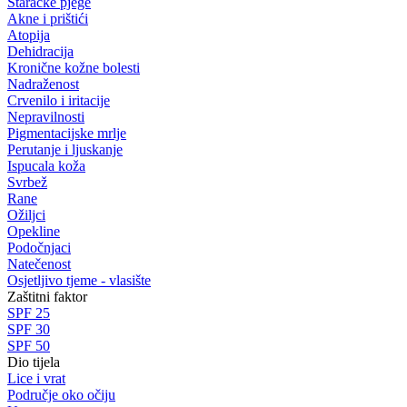
Staračke pjege
Akne i prištići
Atopija
Dehidracija
Kronične kožne bolesti
Nadraženost
Crvenilo i iritacije
Nepravilnosti
Pigmentacijske mrlje
Perutanje i ljuskanje
Ispucala koža
Svrbež
Rane
Ožiljci
Opekline
Podočnjaci
Natečenost
Osjetljivo tjeme - vlasište
Zaštitni faktor
SPF 25
SPF 30
SPF 50
Dio tijela
Lice i vrat
Područje oko očiju