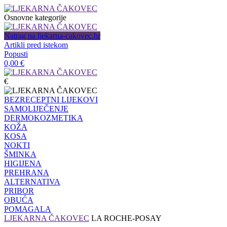
Osnovne kategorije
Natrag na ljekarna-cakovec.hr
Artikli pred istekom
Popusti
0,00
€
€
BEZRECEPTNI LIJEKOVI
SAMOLIJEČENJE
DERMOKOZMETIKA
KOŽA
KOSA
NOKTI
ŠMINKA
HIGIJENA
PREHRANA
ALTERNATIVA
PRIBOR
OBUĆA
POMAGALA
LJEKARNA ČAKOVEC
LA ROCHE-POSAY