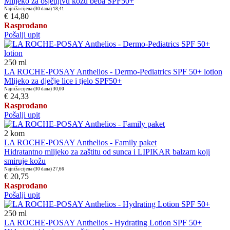
Mlijeko za osjetljivu kožu beba SPF50+
Najniža cijena (30 dana)
18,41
€ 14,80
Rasprodano
Pošalji upit
250
ml
LA ROCHE-POSAY Anthelios - Dermo-Pediatrics SPF 50+ lotion
Mlijeko za dječje lice i tjelo SPF50+
Najniža cijena (30 dana)
30,00
€ 24,33
Rasprodano
Pošalji upit
2
kom
LA ROCHE-POSAY Anthelios - Family paket
Hidratantno mlijeko za zaštitu od sunca i LIPIKAR balzam koji
smiruje kožu
Najniža cijena (30 dana)
27,66
€ 20,75
Rasprodano
Pošalji upit
250
ml
LA ROCHE-POSAY Anthelios - Hydrating Lotion SPF 50+