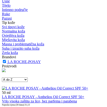
Usne
Tijelo
Intimno područje
Ruke
Pazusi
Tip kože
Svi tipovi kože
Normalna koža
Osjetljiva koža
Mješovita koža
Masna i problematična koža
Suha i izrazito suha koža
Zrela koža
Brandovi
LA ROCHE-POSAY
Proizvodi
50
ml
LA ROCHE POSAY - Anthelios Oil Correct SPF 50+
Vrlo visoka zaštita za lice, bez parfema i parabena
Najniža cijena (30 dana)
31,13