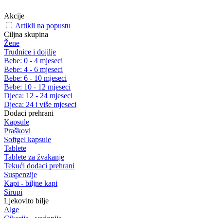
Akcije
Artikli na popustu
Ciljna skupina
Žene
Trudnice i dojilje
Bebe: 0 - 4 mjeseci
Bebe: 4 - 6 mjeseci
Bebe: 6 - 10 mjeseci
Bebe: 10 - 12 mjeseci
Djeca: 12 - 24 mjeseci
Djeca: 24 i više mjeseci
Dodaci prehrani
Kapsule
Praškovi
Softgel kapsule
Tablete
Tablete za žvakanje
Tekući dodaci prehrani
Suspenzije
Kapi - biljne kapi
Sirupi
Ljekovito bilje
Alge