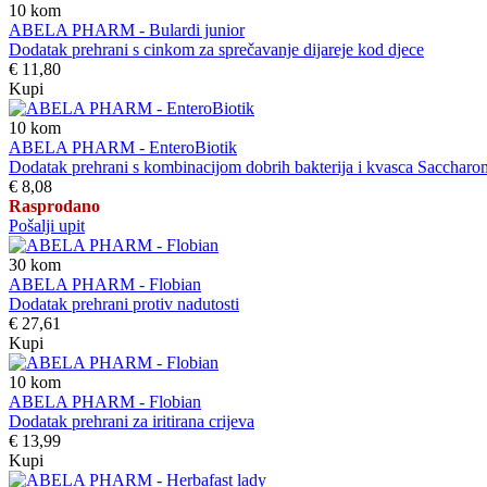
10
kom
ABELA PHARM - Bulardi junior
Dodatak prehrani s cinkom za sprečavanje dijareje kod djece
€ 11,80
Kupi
10
kom
ABELA PHARM - EnteroBiotik
Dodatak prehrani s kombinacijom dobrih bakterija i kvasca Saccharomy
€ 8,08
Rasprodano
Pošalji upit
30
kom
ABELA PHARM - Flobian
Dodatak prehrani protiv nadutosti
€ 27,61
Kupi
10
kom
ABELA PHARM - Flobian
Dodatak prehrani za iritirana crijeva
€ 13,99
Kupi