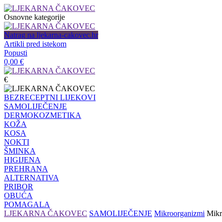
Osnovne kategorije
Natrag na ljekarna-cakovec.hr
Artikli pred istekom
Popusti
0,00
€
€
BEZRECEPTNI LIJEKOVI
SAMOLIJEČENJE
DERMOKOZMETIKA
KOŽA
KOSA
NOKTI
ŠMINKA
HIGIJENA
PREHRANA
ALTERNATIVA
PRIBOR
OBUĆA
POMAGALA
LJEKARNA ČAKOVEC
SAMOLIJEČENJE
Mikroorganizmi
Mikro