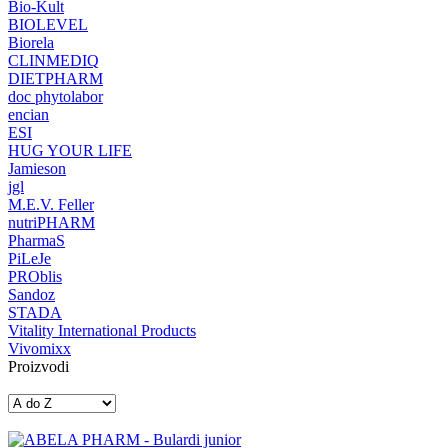
Bio-Kult
BIOLEVEL
Biorela
CLINMEDIQ
DIETPHARM
doc phytolabor
encian
ESI
HUG YOUR LIFE
Jamieson
jgl
M.E.V. Feller
nutriPHARM
PharmaS
PiLeJe
PROblis
Sandoz
STADA
Vitality International Products
Vivomixx
Proizvodi