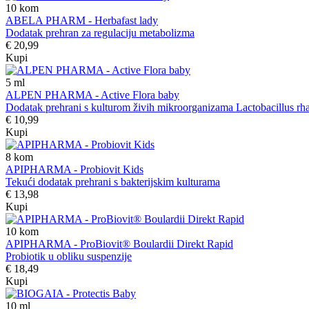
10
kom
ABELA PHARM - Herbafast lady
Dodatak prehran za regulaciju metabolizma
€ 20,99
Kupi
5
ml
ALPEN PHARMA - Active Flora baby
Dodatak prehrani s kulturom živih mikroorganizama Lactobacillus rha
€ 10,99
Kupi
8
kom
APIPHARMA - Probiovit Kids
Tekući dodatak prehrani s bakterijskim kulturama
€ 13,98
Kupi
10
kom
APIPHARMA - ProBiovit® Boulardii Direkt Rapid
Probiotik u obliku suspenzije
€ 18,49
Kupi
10
ml