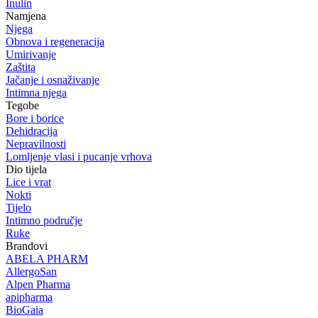
Inulin
Namjena
Njega
Obnova i regeneracija
Umirivanje
Zaštita
Jačanje i osnaživanje
Intimna njega
Tegobe
Bore i borice
Dehidracija
Nepravilnosti
Lomljenje vlasi i pucanje vrhova
Dio tijela
Lice i vrat
Nokti
Tijelo
Intimno područje
Ruke
Brandovi
ABELA PHARM
AllergoSan
Alpen Pharma
apipharma
BioGaia