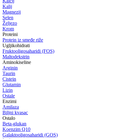
Kalcij
Kalij
Magnezij
Selen
Željezo
Krom
Proteini
Protein iz smeđe riže
Ugljikohidrati
Fruktooligosaharidi (FOS)
Maltodekstrin
Aminokiseline
Arginin
Taurin
Cistein
Glutamin
Lizin
Ostale
Enzimi
Amilaza
Biljni kvasac
Ostalo
Beta-glukan
Koenzim Q10
Galaktooligosaharidi (GOS)