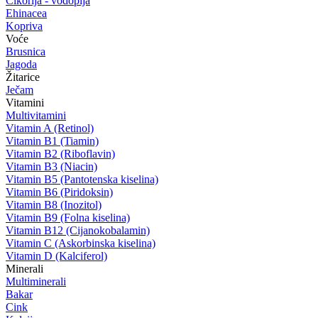
Cikorija - vodopija
Ehinacea
Kopriva
Voće
Brusnica
Jagoda
Žitarice
Ječam
Vitamini
Multivitamini
Vitamin A (Retinol)
Vitamin B1 (Tiamin)
Vitamin B2 (Riboflavin)
Vitamin B3 (Niacin)
Vitamin B5 (Pantotenska kiselina)
Vitamin B6 (Piridoksin)
Vitamin B8 (Inozitol)
Vitamin B9 (Folna kiselina)
Vitamin B12 (Cijanokobalamin)
Vitamin C (Askorbinska kiselina)
Vitamin D (Kalciferol)
Minerali
Multiminerali
Bakar
Cink