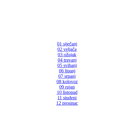
01 siječanj
02 veljača
03 ožujak
04 travanj
05 svibanj
06 lipanj
07 srpanj
08 kolovoz
09 rujan
10 listopad
11 studeni
12 prosinac