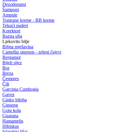
Dezodoransi
Šamponi
Ampule
Tonirane kreme - BB kreme
Tekući puderi
Korektori
Bazna ulja
Ljekovito bilje
Biljna mješavina
Camellia sinensis - zeleni čajevi
Bergamot
Bijeli sljez
Bor
Breza
Čempres
Čili
Garcinia Cambogia
Gavez
Ginko biloba
Ginseng
Gotu kola
Guarana
Hamamelis
Hibiskus
Islandski lišaj