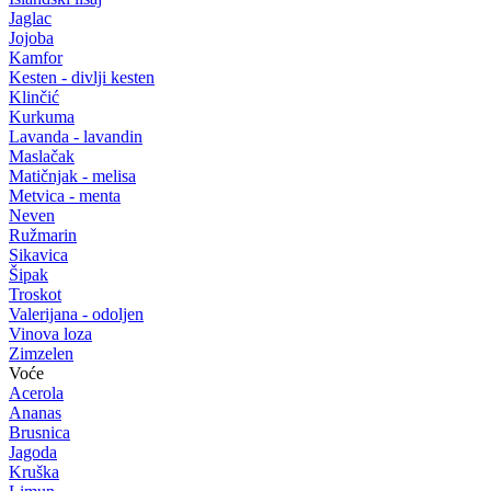
Jaglac
Jojoba
Kamfor
Kesten - divlji kesten
Klinčić
Kurkuma
Lavanda - lavandin
Maslačak
Matičnjak - melisa
Metvica - menta
Neven
Ružmarin
Sikavica
Šipak
Troskot
Valerijana - odoljen
Vinova loza
Zimzelen
Voće
Acerola
Ananas
Brusnica
Jagoda
Kruška