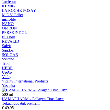
Jamieson
KEMIG
LA ROCHE-POSAY
M.E.V. Feller
microlife
NANO
OMRON
PERSKINDOL
PROblis
REVALID
Salvit
Sandoz
SOLGAR
Systane
Trudi
UEBE
UpAp
Vichy
Vitality International Products
Yasenka
500
ml
HAMAPHARM - Collagen Time Luxe
Tekući dodatak prehrani
€ 49,95