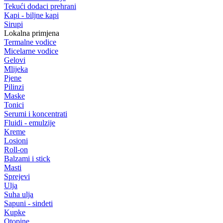
Tekući dodaci prehrani
Kapi - biljne kapi
Sirupi
Lokalna primjena
Termalne vodice
Micelarne vodice
Gelovi
Mlijeka
Pjene
Pilinzi
Maske
Tonici
Serumi i koncentrati
Fluidi - emulzije
Kreme
Losioni
Roll-on
Balzami i stick
Masti
Sprejevi
Ulja
Suha ulja
Sapuni - sindeti
Kupke
Otopine