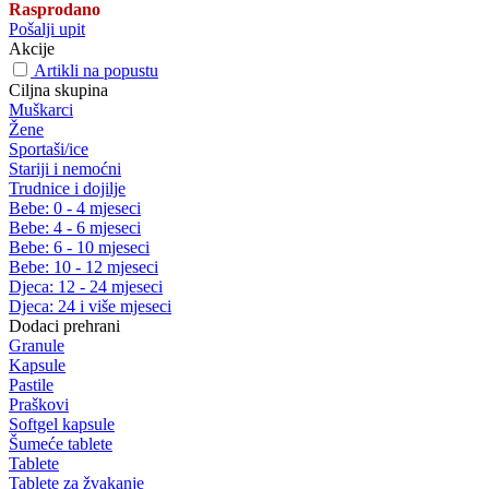
Rasprodano
Pošalji upit
Akcije
Artikli na popustu
Ciljna skupina
Muškarci
Žene
Sportaši/ice
Stariji i nemoćni
Trudnice i dojilje
Bebe: 0 - 4 mjeseci
Bebe: 4 - 6 mjeseci
Bebe: 6 - 10 mjeseci
Bebe: 10 - 12 mjeseci
Djeca: 12 - 24 mjeseci
Djeca: 24 i više mjeseci
Dodaci prehrani
Granule
Kapsule
Pastile
Praškovi
Softgel kapsule
Šumeće tablete
Tablete
Tablete za žvakanje