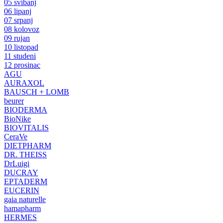
05 svibanj
06 lipanj
07 srpanj
08 kolovoz
09 rujan
10 listopad
11 studeni
12 prosinac
AGU
AURAXOL
BAUSCH + LOMB
beurer
BIODERMA
BioNike
BIOVITALIS
CeraVe
DIETPHARM
DR. THEISS
DrLuigi
DUCRAY
EPTADERM
EUCERIN
gaia naturelle
hamapharm
HERMES