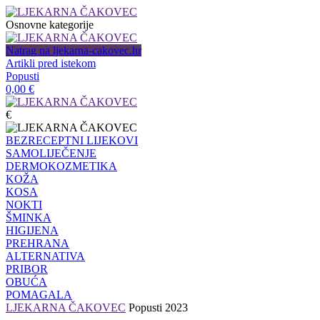
Osnovne kategorije
Natrag na ljekarna-cakovec.hr
Artikli pred istekom
Popusti
0,00
€
€
BEZRECEPTNI LIJEKOVI
SAMOLIJEČENJE
DERMOKOZMETIKA
KOŽA
KOSA
NOKTI
ŠMINKA
HIGIJENA
PREHRANA
ALTERNATIVA
PRIBOR
OBUĆA
POMAGALA
LJEKARNA ČAKOVEC
Popusti 2023