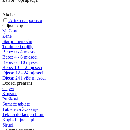
Zatvor - opstipacija
Akcije
Artikli na popustu
Ciljna skupina
Muškarci
Žene
Stariji i nemoćni
Trudnice i dojilje
Bebe: 0 - 4 mjeseci
Bebe: 4 - 6 mjeseci
Bebe: 6 - 10 mjeseci
Bebe: 10 - 12 mjeseci
Djeca: 12 - 24 mjeseci
Djeca: 24 i više mjeseci
Dodaci prehrani
Čajevi
Kapsule
Praškovi
Šumeće tablete
Tablete za žvakanje
Tekući dodaci prehrani
Kapi - biljne kapi
Sirupi