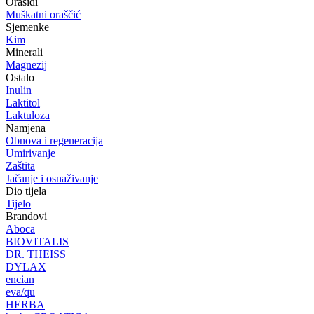
Orašidi
Muškatni oraščić
Sjemenke
Kim
Minerali
Magnezij
Ostalo
Inulin
Laktitol
Laktuloza
Namjena
Obnova i regeneracija
Umirivanje
Zaštita
Jačanje i osnaživanje
Dio tijela
Tijelo
Brandovi
Aboca
BIOVITALIS
DR. THEISS
DYLAX
encian
eva/qu
HERBA