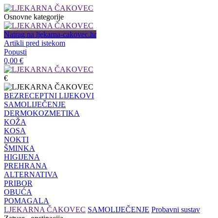
Osnovne kategorije
Natrag na ljekarna-cakovec.hr
Artikli pred istekom
Popusti
0,00
€
€
BEZRECEPTNI LIJEKOVI
SAMOLIJEČENJE
DERMOKOZMETIKA
KOŽA
KOSA
NOKTI
ŠMINKA
HIGIJENA
PREHRANA
ALTERNATIVA
PRIBOR
OBUĆA
POMAGALA
LJEKARNA ČAKOVEC
SAMOLIJEČENJE
Probavni sustav