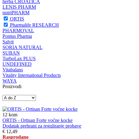
herba CROATICA
LENIS PHARM
nutriPHARM
ORTIS
Pharmalife RESEARCH
PHARMOVAL
Pontus Pharma
Salvit
SORIA NATURAL
SUBAN
TurboLax PLUS
UNDEFINED
Vitabalans
Vitality International Products
WAYA
Proizvodi
12
kom
ORTIS - Ortisan Forte voćne kocke
Dodatak prehrani za reguliranje probave
€ 12,49
Rasprodano