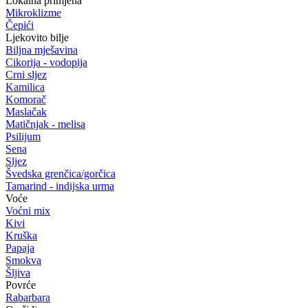
Lokalna primjena
Mikroklizme
Čepići
Ljekovito bilje
Biljna mješavina
Cikorija - vodopija
Crni sljez
Kamilica
Komorač
Maslačak
Matičnjak - melisa
Psilijum
Sena
Sljez
Švedska grenčica/gorčica
Tamarind - indijska urma
Voće
Voćni mix
Kivi
Kruška
Papaja
Smokva
Šljiva
Povrće
Rabarbara