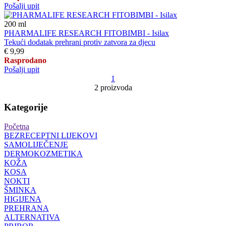
Pošalji upit
200
ml
PHARMALIFE RESEARCH FITOBIMBI - Isilax
Tekući dodatak prehrani protiv zatvora za djecu
€ 9,99
Rasprodano
Pošalji upit
1
2 proizvoda
Kategorije
Početna
BEZRECEPTNI LIJEKOVI
SAMOLIJEČENJE
DERMOKOZMETIKA
KOŽA
KOSA
NOKTI
ŠMINKA
HIGIJENA
PREHRANA
ALTERNATIVA