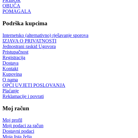
PRIBOR
OBUĆA
POMAGALA
Podrška kupcima
Internetsko (alternativno) rješavanje sporova
IZJAVA O PRIVATNOSTI
Jednostrani raskid Ugovora
Pristupačnost
Registracija
Dostava
Kontakt
Kupovina
O nama
OPĆI UVJETI POSLOVANJA
Plaćanje
Reklamacije i povrati
Moj račun
Moj profil
Moji podaci za račun
Dostavni podaci
Moja lista želja