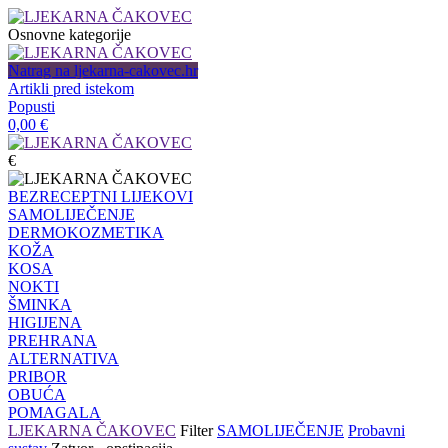
Osnovne kategorije
Natrag na ljekarna-cakovec.hr
Artikli pred istekom
Popusti
0,00
€
€
BEZRECEPTNI LIJEKOVI
SAMOLIJEČENJE
DERMOKOZMETIKA
KOŽA
KOSA
NOKTI
ŠMINKA
HIGIJENA
PREHRANA
ALTERNATIVA
PRIBOR
OBUĆA
POMAGALA
LJEKARNA ČAKOVEC
Filter
SAMOLIJEČENJE
Probavni