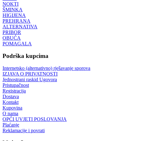
NOKTI
ŠMINKA
HIGIJENA
PREHRANA
ALTERNATIVA
PRIBOR
OBUĆA
POMAGALA
Podrška kupcima
Internetsko (alternativno) rješavanje sporova
IZJAVA O PRIVATNOSTI
Jednostrani raskid Ugovora
Pristupačnost
Registracija
Dostava
Kontakt
Kupovina
O nama
OPĆI UVJETI POSLOVANJA
Plaćanje
Reklamacije i povrati