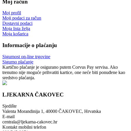
Moj račun
Moj profil
Moji podaci za račun
Dostavni podaci
Moja lista želja
Moja košarica
Informacije o plaćanju
Sigurnost on-line trgovine
Sigurno plaćanje
Kartično plaćanje je osigurano putem Corvus Pay servisa. Ako
trenutno nije moguće prihvatiti kartice, one neće biti ponuđene kao
sredstvo plaćanja.
LJEKARNA ČAKOVEC
Sjedište
Valenta Morandinija 1, 40000 ČAKOVEC, Hrvatska
E-mail
centrala@ljekarna-cakovec.hr
Kontakt mobilni telefon