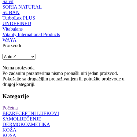
Salvit
SORIA NATURAL
SUBAN
TurboLax PLUS
UNDEFINED
Vitabalans
Vitality International Products
WAYA
Proizvodi
Nema proizvoda
Po zadanim paramterima nismo pronašli niti jedan proizvod.
Pokušajte sa drugačijim pretraživanjem ili potražite proizvode u
drugoj kategoriji.
Kategorije
Početna
BEZRECEPTNI LIJEKOVI
SAMOLIJEČENJE
DERMOKOZMETIKA
KOŽA
KOSA