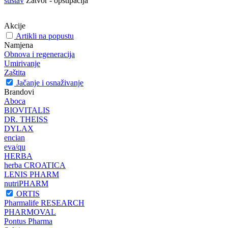
sustav
Zatvor - opstipacija
Akcije
Artikli na popustu
Namjena
Obnova i regeneracija
Umirivanje
Zaštita
Jačanje i osnaživanje
Brandovi
Aboca
BIOVITALIS
DR. THEISS
DYLAX
encian
eva/qu
HERBA
herba CROATICA
LENIS PHARM
nutriPHARM
ORTIS
Pharmalife RESEARCH
PHARMOVAL
Pontus Pharma