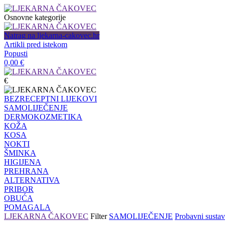
Osnovne kategorije
Natrag na ljekarna-cakovec.hr
Artikli pred istekom
Popusti
0,00
€
€
BEZRECEPTNI LIJEKOVI
SAMOLIJEČENJE
DERMOKOZMETIKA
KOŽA
KOSA
NOKTI
ŠMINKA
HIGIJENA
PREHRANA
ALTERNATIVA
PRIBOR
OBUĆA
POMAGALA
LJEKARNA ČAKOVEC
Filter
SAMOLIJEČENJE
Probavni sustav