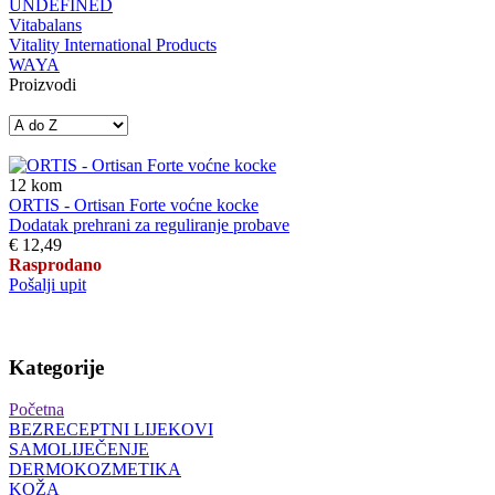
UNDEFINED
Vitabalans
Vitality International Products
WAYA
Proizvodi
12
kom
ORTIS - Ortisan Forte voćne kocke
Dodatak prehrani za reguliranje probave
€ 12,49
Rasprodano
Pošalji upit
Kategorije
Početna
BEZRECEPTNI LIJEKOVI
SAMOLIJEČENJE
DERMOKOZMETIKA
KOŽA