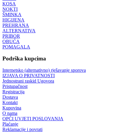
KOSA
NOKTI
ŠMINKA
HIGIJENA
PREHRANA
ALTERNATIVA
PRIBOR
OBUĆA
POMAGALA
Podrška kupcima
Internetsko (alternativno) rješavanje sporova
IZJAVA O PRIVATNOSTI
Jednostrani raskid Ugovora
Pristupačnost
Registracija
Dostava
Kontakt
Kupovina
O nama
OPĆI UVJETI POSLOVANJA
Plaćanje
Reklamacije i povrati