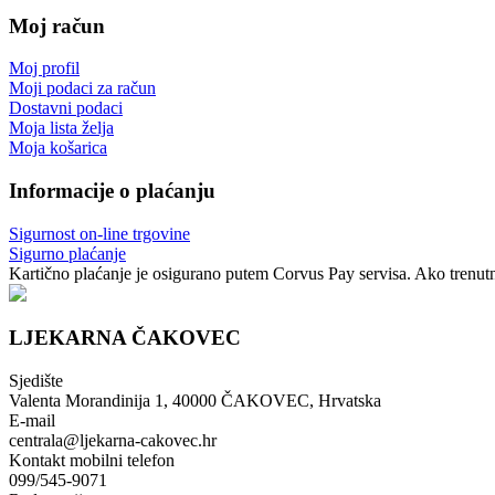
Moj račun
Moj profil
Moji podaci za račun
Dostavni podaci
Moja lista želja
Moja košarica
Informacije o plaćanju
Sigurnost on-line trgovine
Sigurno plaćanje
Kartično plaćanje je osigurano putem Corvus Pay servisa. Ako trenutno
LJEKARNA ČAKOVEC
Sjedište
Valenta Morandinija 1, 40000 ČAKOVEC, Hrvatska
E-mail
centrala@ljekarna-cakovec.hr
Kontakt mobilni telefon
099/545-9071