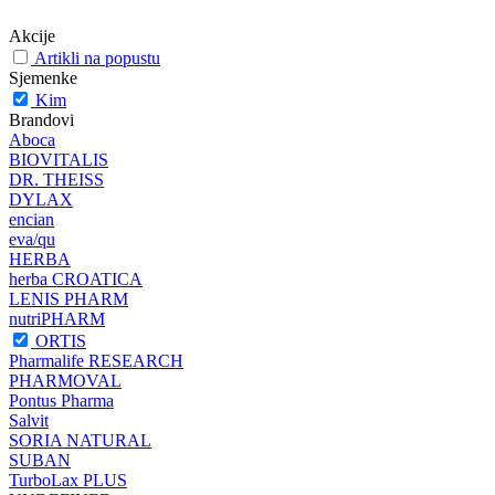
Akcije
Artikli na popustu
Sjemenke
Kim
Brandovi
Aboca
BIOVITALIS
DR. THEISS
DYLAX
encian
eva/qu
HERBA
herba CROATICA
LENIS PHARM
nutriPHARM
ORTIS
Pharmalife RESEARCH
PHARMOVAL
Pontus Pharma
Salvit
SORIA NATURAL
SUBAN
TurboLax PLUS