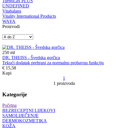
TurboLax PLUS
UNDEFINED
Vitabalans
Vitality International Products
WAYA
Proizvodi
250
ml
DR. THEISS - Švedska gorčica
Tekući dodatak prehrani za normalnu probavnu funkciju
€ 15,58
Kupi
1
1 proizvoda
Kategorije
Početna
BEZRECEPTNI LIJEKOVI
SAMOLIJEČENJE
DERMOKOZMETIKA
KOŽA