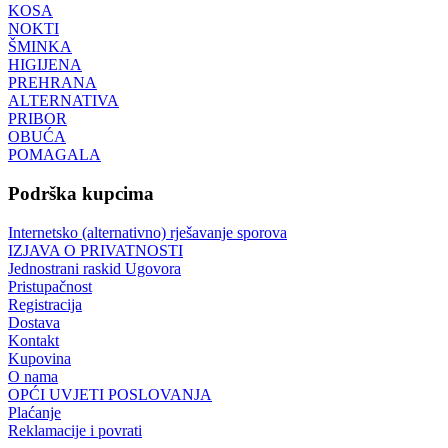
KOSA
NOKTI
ŠMINKA
HIGIJENA
PREHRANA
ALTERNATIVA
PRIBOR
OBUĆA
POMAGALA
Podrška kupcima
Internetsko (alternativno) rješavanje sporova
IZJAVA O PRIVATNOSTI
Jednostrani raskid Ugovora
Pristupačnost
Registracija
Dostava
Kontakt
Kupovina
O nama
OPĆI UVJETI POSLOVANJA
Plaćanje
Reklamacije i povrati