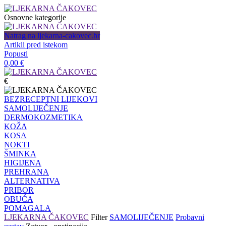
Osnovne kategorije
Natrag na ljekarna-cakovec.hr
Artikli pred istekom
Popusti
0,00
€
€
BEZRECEPTNI LIJEKOVI
SAMOLIJEČENJE
DERMOKOZMETIKA
KOŽA
KOSA
NOKTI
ŠMINKA
HIGIJENA
PREHRANA
ALTERNATIVA
PRIBOR
OBUĆA
POMAGALA
LJEKARNA ČAKOVEC
Filter
SAMOLIJEČENJE
Probavni