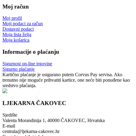
Moj račun
Moj profil
Moji podaci za račun
Dostavni podaci
Moja lista želja
Moja košarica
Informacije o plaćanju
Sigurnost on-line trgovine
Sigurno plaćanje
Kartično plaćanje je osigurano putem Corvus Pay servisa. Ako
trenutno nije moguće prihvatiti kartice, one neće biti ponuđene kao
sredstvo plaćanja.
LJEKARNA ČAKOVEC
Sjedište
Valenta Morandinija 1, 40000 ČAKOVEC, Hrvatska
E-mail
centrala@ljekarna-cakovec.hr