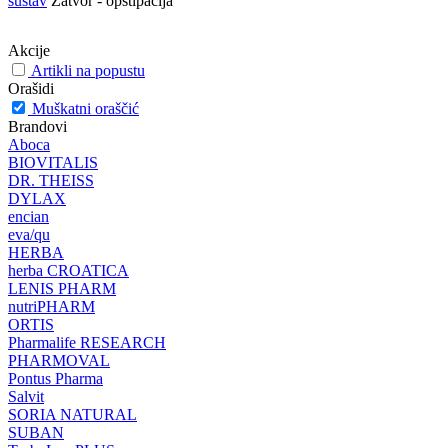
sustav
Zatvor - opstipacija
Akcije
Artikli na popustu
Orašidi
Muškatni oraščić
Brandovi
Aboca
BIOVITALIS
DR. THEISS
DYLAX
encian
eva/qu
HERBA
herba CROATICA
LENIS PHARM
nutriPHARM
ORTIS
Pharmalife RESEARCH
PHARMOVAL
Pontus Pharma
Salvit
SORIA NATURAL
SUBAN