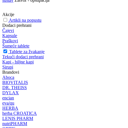
sustav
Zatvor - opstipacija
Akcije
Artikli na popustu
Dodaci prehrani
Čajevi
Kapsule
Praškovi
Šumeće tablete
Tablete za žvakanje
Tekući dodaci prehrani
Kapi - biljne kapi
Sirupi
Brandovi
Aboca
BIOVITALIS
DR. THEISS
DYLAX
encian
eva/qu
HERBA
herba CROATICA
LENIS PHARM
nutriPHARM