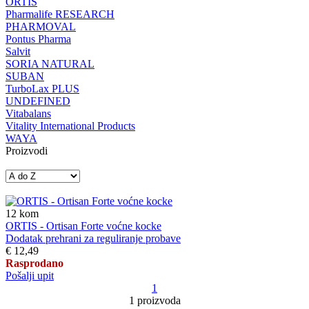
ORTIS
Pharmalife RESEARCH
PHARMOVAL
Pontus Pharma
Salvit
SORIA NATURAL
SUBAN
TurboLax PLUS
UNDEFINED
Vitabalans
Vitality International Products
WAYA
Proizvodi
12
kom
ORTIS - Ortisan Forte voćne kocke
Dodatak prehrani za reguliranje probave
€ 12,49
Rasprodano
Pošalji upit
1
1 proizvoda