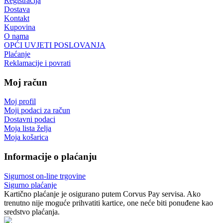
Registracija
Dostava
Kontakt
Kupovina
O nama
OPĆI UVJETI POSLOVANJA
Plaćanje
Reklamacije i povrati
Moj račun
Moj profil
Moji podaci za račun
Dostavni podaci
Moja lista želja
Moja košarica
Informacije o plaćanju
Sigurnost on-line trgovine
Sigurno plaćanje
Kartično plaćanje je osigurano putem Corvus Pay servisa. Ako
trenutno nije moguće prihvatiti kartice, one neće biti ponuđene kao
sredstvo plaćanja.