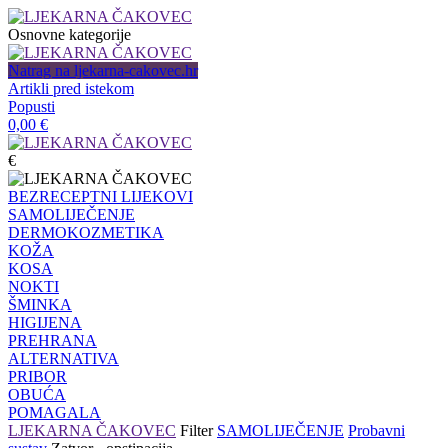
Osnovne kategorije
Natrag na ljekarna-cakovec.hr
Artikli pred istekom
Popusti
0,00
€
€
BEZRECEPTNI LIJEKOVI
SAMOLIJEČENJE
DERMOKOZMETIKA
KOŽA
KOSA
NOKTI
ŠMINKA
HIGIJENA
PREHRANA
ALTERNATIVA
PRIBOR
OBUĆA
POMAGALA
LJEKARNA ČAKOVEC
Filter
SAMOLIJEČENJE
Probavni