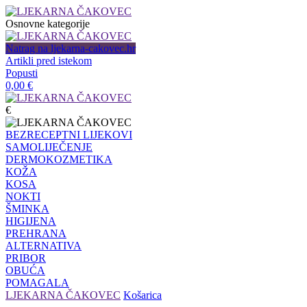
Osnovne kategorije
Natrag na ljekarna-cakovec.hr
Artikli pred istekom
Popusti
0,00
€
€
BEZRECEPTNI LIJEKOVI
SAMOLIJEČENJE
DERMOKOZMETIKA
KOŽA
KOSA
NOKTI
ŠMINKA
HIGIJENA
PREHRANA
ALTERNATIVA
PRIBOR
OBUĆA
POMAGALA
LJEKARNA ČAKOVEC
Košarica