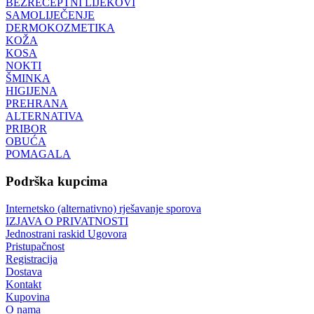
BEZRECEPTNI LIJEKOVI
SAMOLIJEČENJE
DERMOKOZMETIKA
KOŽA
KOSA
NOKTI
ŠMINKA
HIGIJENA
PREHRANA
ALTERNATIVA
PRIBOR
OBUĆA
POMAGALA
Podrška kupcima
Internetsko (alternativno) rješavanje sporova
IZJAVA O PRIVATNOSTI
Jednostrani raskid Ugovora
Pristupačnost
Registracija
Dostava
Kontakt
Kupovina
O nama