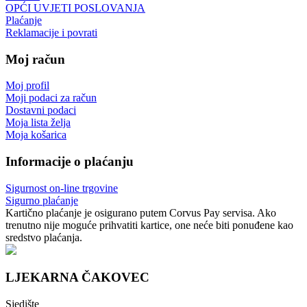
OPĆI UVJETI POSLOVANJA
Plaćanje
Reklamacije i povrati
Moj račun
Moj profil
Moji podaci za račun
Dostavni podaci
Moja lista želja
Moja košarica
Informacije o plaćanju
Sigurnost on-line trgovine
Sigurno plaćanje
Kartično plaćanje je osigurano putem Corvus Pay servisa. Ako
trenutno nije moguće prihvatiti kartice, one neće biti ponuđene kao
sredstvo plaćanja.
LJEKARNA ČAKOVEC
Sjedište