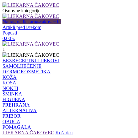
Osnovne kategorije
Natrag na ljekarna-cakovec.hr
Artikli pred istekom
Popusti
0,00
€
€
BEZRECEPTNI LIJEKOVI
SAMOLIJEČENJE
DERMOKOZMETIKA
KOŽA
KOSA
NOKTI
ŠMINKA
HIGIJENA
PREHRANA
ALTERNATIVA
PRIBOR
OBUĆA
POMAGALA
LJEKARNA ČAKOVEC
Košarica