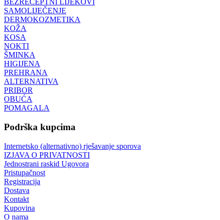
BEZRECEPTNI LIJEKOVI
SAMOLIJEČENJE
DERMOKOZMETIKA
KOŽA
KOSA
NOKTI
ŠMINKA
HIGIJENA
PREHRANA
ALTERNATIVA
PRIBOR
OBUĆA
POMAGALA
Podrška kupcima
Internetsko (alternativno) rješavanje sporova
IZJAVA O PRIVATNOSTI
Jednostrani raskid Ugovora
Pristupačnost
Registracija
Dostava
Kontakt
Kupovina
O nama