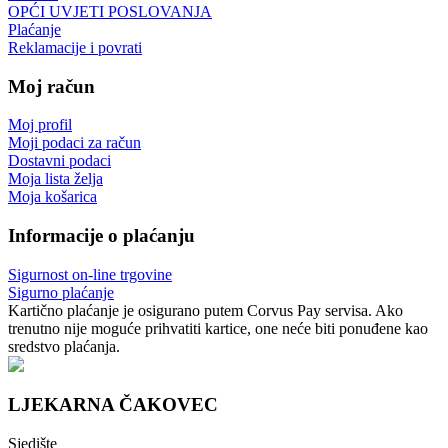
OPĆI UVJETI POSLOVANJA
Plaćanje
Reklamacije i povrati
Moj račun
Moj profil
Moji podaci za račun
Dostavni podaci
Moja lista želja
Moja košarica
Informacije o plaćanju
Sigurnost on-line trgovine
Sigurno plaćanje
Kartično plaćanje je osigurano putem Corvus Pay servisa. Ako
trenutno nije moguće prihvatiti kartice, one neće biti ponuđene kao
sredstvo plaćanja.
LJEKARNA ČAKOVEC
Sjedište